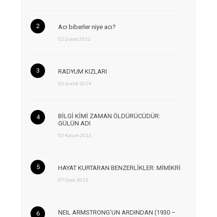
Acı biberler niye acı?
02 Şubat 2012
RADYUM KIZLARI
03 Aralık 2014
BİLGİ KİMİ ZAMAN ÖLDÜRÜCÜDÜR:
GÜLÜN ADI
05 Kasım 2012
HAYAT KURTARAN BENZERLİKLER: MİMİKRİ
07 Ocak 2013
NEIL ARMSTRONG’UN ARDINDAN (1930 –