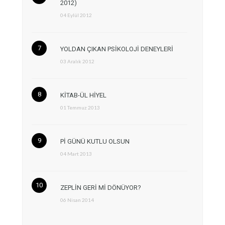
2012)
04 Eylül 2012
YOLDAN ÇIKAN PSİKOLOJİ DENEYLERİ
03 Aralık 2012
KİTAB-ÜL HİYEL
01 Temmuz 2013
Pİ GÜNÜ KUTLU OLSUN
04 Mart 2013
ZEPLİN GERİ Mİ DÖNÜYOR?
06 Nisan 2014