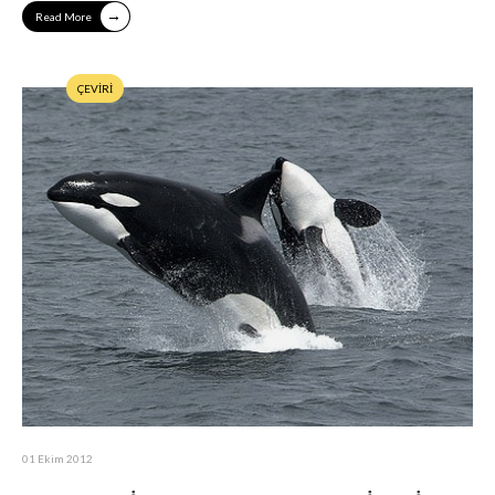
→
Read More
ÇEVİRİ
01 Ekim 2012