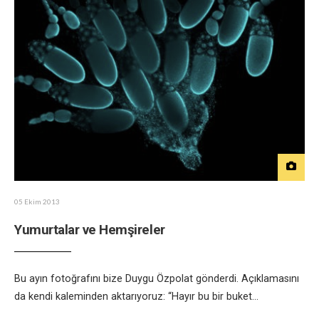
05 Ekim 2013
Yumurtalar ve Hemşireler
Bu ayın fotoğrafını bize Duygu Özpolat gönderdi. Açıklamasını
da kendi kaleminden aktarıyoruz: “Hayır bu bir buket
...