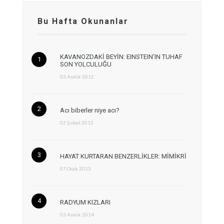
Bu Hafta Okunanlar
KAVANOZDAKİ BEYİN: EINSTEIN’IN TUHAF
SON YOLCULUĞU
03 Aralık 2012
Acı biberler niye acı?
02 Şubat 2012
HAYAT KURTARAN BENZERLİKLER: MİMİKRİ
07 Ocak 2013
RADYUM KIZLARI
03 Aralık 2014