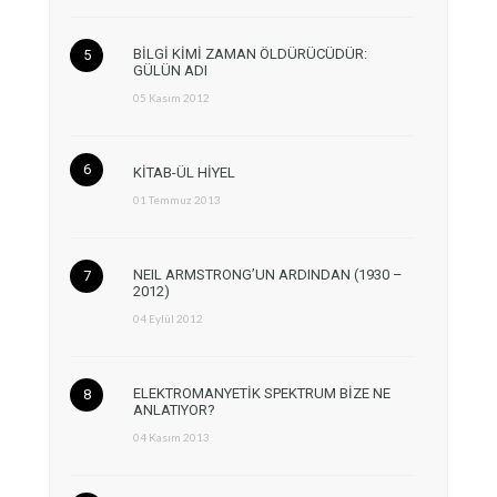
BİLGİ KİMİ ZAMAN ÖLDÜRÜCÜDÜR:
GÜLÜN ADI
05 Kasım 2012
KİTAB-ÜL HİYEL
01 Temmuz 2013
NEIL ARMSTRONG’UN ARDINDAN (1930 –
2012)
04 Eylül 2012
ELEKTROMANYETİK SPEKTRUM BİZE NE
ANLATIYOR?
04 Kasım 2013