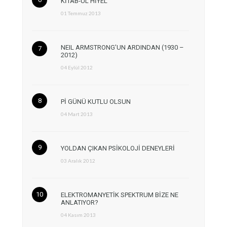
KİTAB-ÜL HİYEL
01 Temmuz 2013
NEIL ARMSTRONG’UN ARDINDAN (1930 –
2012)
04 Eylül 2012
Pİ GÜNÜ KUTLU OLSUN
04 Mart 2013
YOLDAN ÇIKAN PSİKOLOJİ DENEYLERİ
03 Aralık 2012
ELEKTROMANYETİK SPEKTRUM BİZE NE
ANLATIYOR?
04 Kasım 2013