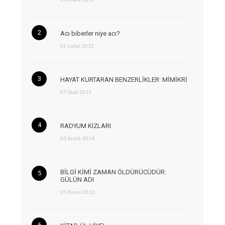
Acı biberler niye acı?
02 Şubat 2012
HAYAT KURTARAN BENZERLİKLER: MİMİKRİ
07 Ocak 2013
RADYUM KIZLARI
03 Aralık 2014
BİLGİ KİMİ ZAMAN ÖLDÜRÜCÜDÜR:
GÜLÜN ADI
05 Kasım 2012