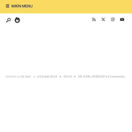
MAIN MENU
Written by
Dr. Karl
•
04 Şubat 2013
•
00:04
•
DR. KARL
,
PODCAST
• 2 Comments