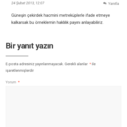
24 Şubat 2013, 12:07
Yanıtla
Güneşin çekirdek hacmini metreküplerle ifade etmeye
kalkarsak bu örneklemin haklılık payını anlayabiliriz.
Bir yanıt yazın
E-posta adresiniz yayınlanmayacak.
Gerekli alanlar
*
ile
işaretlenmişlerdir
Yorum
*