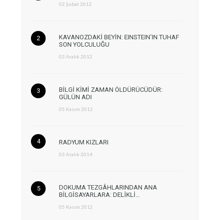
02 Şubat 2012
KAVANOZDAKİ BEYİN: EINSTEIN’IN TUHAF
SON YOLCULUĞU
03 Aralık 2012
BİLGİ KİMİ ZAMAN ÖLDÜRÜCÜDÜR:
GÜLÜN ADI
05 Kasım 2012
RADYUM KIZLARI
03 Aralık 2014
DOKUMA TEZGÂHLARINDAN ANA
BİLGİSAYARLARA: DELİKLİ…
05 Kasım 2012