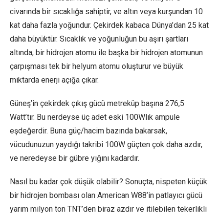
civarında bir sıcaklığa sahiptir, ve altın veya kurşundan 10
kat daha fazla yoğundur. Çekirdek kabaca Dünya’dan 25 kat
daha büyüktür. Sıcaklık ve yoğunluğun bu aşırı şartları
altında, bir hidrojen atomu ile başka bir hidrojen atomunun
çarpışması tek bir helyum atomu oluşturur ve büyük
miktarda enerji açığa çıkar.
Güneş’in çekirdek çıkış gücü metreküp başına 276,5
Watt’tır. Bu nerdeyse üç adet eski 100Wlık ampule
eşdeğerdir. Buna güç/hacim bazında bakarsak,
vücudunuzun yaydığı takribi 100W güçten çok daha azdır,
ve neredeyse bir gübre yığını kadardır.
Nasıl bu kadar çok düşük olabilir? Sonuçta, nispeten küçük
bir hidrojen bombası olan American W88’in patlayıcı gücü
yarım milyon ton TNT’den biraz azdır ve itilebilen tekerlikli