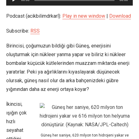
oynatıcı
Podcast (acikbilimdrkarl):
Play in new window
|
Download
Subscribe:
RSS
Birincisi, çoğumuzun bildiği gibi Güneş, enerjisini
oluşturmak için nükleer yanma yapar ve biliriz ki nükleer
bombalar küçücük kütlelerinden muazzam miktarda enerji
yaratırlar. Peki ya ağırlıklarını kıyaslayarak düşünecek
olursak, güneş nasıl olur da arka bahçenizdeki gübre
yığınından daha az enerji ortaya koyar?
İkincisi,
ışığın çok
hızlı
seyahat
Güneş her saniye, 620 milyon ton hidrojeni yakar ve
ettiğini