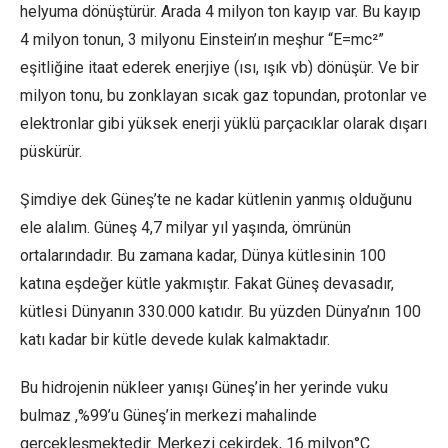
helyuma dönüştürür. Arada 4 milyon ton kayıp var. Bu kayıp
4 milyon tonun, 3 milyonu Einstein’ın meşhur “E=mc²”
eşitliğine itaat ederek enerjiye (ısı, ışık vb) dönüşür. Ve bir
milyon tonu, bu zonklayan sıcak gaz topundan, protonlar ve
elektronlar gibi yüksek enerji yüklü parçacıklar olarak dışarı
püskürür.
Şimdiye dek Güneş’te ne kadar kütlenin yanmış olduğunu
ele alalım. Güneş 4,7 milyar yıl yaşında, ömrünün
ortalarındadır. Bu zamana kadar, Dünya kütlesinin 100
katına eşdeğer kütle yakmıştır. Fakat Güneş devasadır,
kütlesi Dünyanın 330.000 katıdır. Bu yüzden Dünya’nın 100
katı kadar bir kütle devede kulak kalmaktadır.
Bu hidrojenin nükleer yanışı Güneş’in her yerinde vuku
bulmaz ,%99’u Güneş’in merkezi mahalinde
gerçekleşmektedir. Merkezi çekirdek, 16 milyon°C