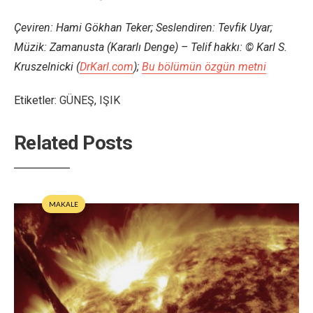
Çeviren: Hami Gökhan Teker; Seslendiren: Tevfik Uyar;
Müzik: Zamanusta (Kararlı Denge) –
Telif hakkı:
© Karl S.
Kruszelnicki (
DrKarl.com
);
Bu bölümün özgün metni
Etiketler:
GÜNEŞ
,
IŞIK
Related Posts
MAKALE