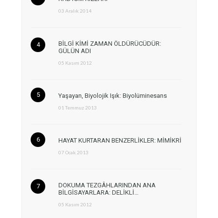
03 Aralık 2014
BİLGİ KİMİ ZAMAN ÖLDÜRÜCÜDÜR:
GÜLÜN ADI
05 Kasım 2012
Yaşayan, Biyolojik Işık: Biyolüminesans
01 Temmuz 2013
HAYAT KURTARAN BENZERLİKLER: MİMİKRİ
07 Ocak 2013
DOKUMA TEZGÂHLARINDAN ANA
BİLGİSAYARLARA: DELİKLİ…
05 Kasım 2012