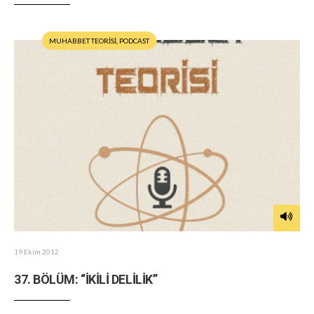
MUHABBET TEORİSİ
,
PODCAST
19 Ekim 2012
37. BÖLÜM: “İKİLİ DELİLİK”