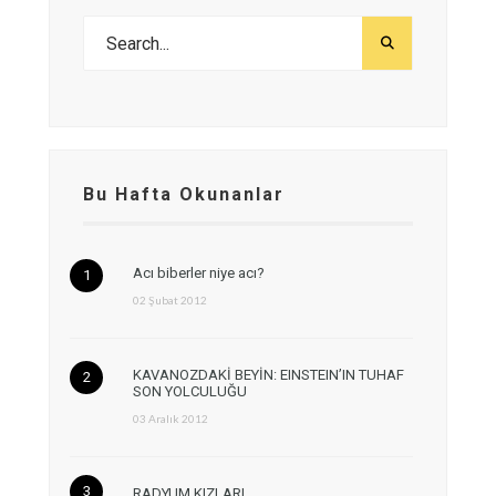
Bu Hafta Okunanlar
Acı biberler niye acı?
02 Şubat 2012
KAVANOZDAKİ BEYİN: EINSTEIN’IN TUHAF
SON YOLCULUĞU
03 Aralık 2012
RADYUM KIZLARI