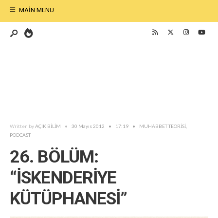
MAIN MENU
Written by
AÇIK BİLİM
•
30 Mayıs 2012
•
17:19
•
MUHABBET TEORİSİ
,
PODCAST
26. BÖLÜM:
“İSKENDERİYE
KÜTÜPHANESİ”