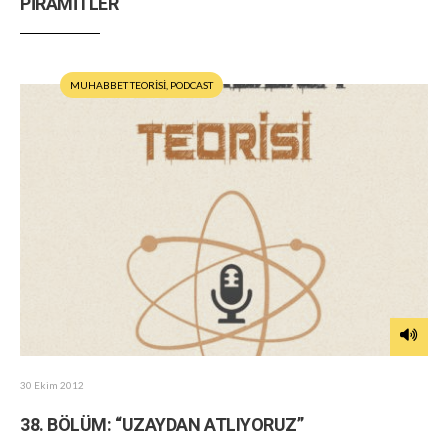
PİRAMİTLER
MUHABBET TEORİSİ
,
PODCAST
30 Ekim 2012
38. BÖLÜM: “UZAYDAN ATLIYORUZ”