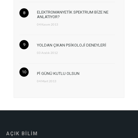
ELEKTROMANYETİK SPEKTRUM BİZE NE
ANLATIYOR?
04 Kasım 2013
YOLDAN ÇIKAN PSİKOLOJİ DENEYLERİ
03 Aralık 2012
Pİ GÜNÜ KUTLU OLSUN
04 Mart 2013
AÇIK BİLİM