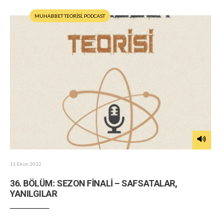
MUHABBET TEORİSİ
,
PODCAST
11 Ekim 2012
36. BÖLÜM: SEZON FİNALİ – SAFSATALAR,
YANILGILAR