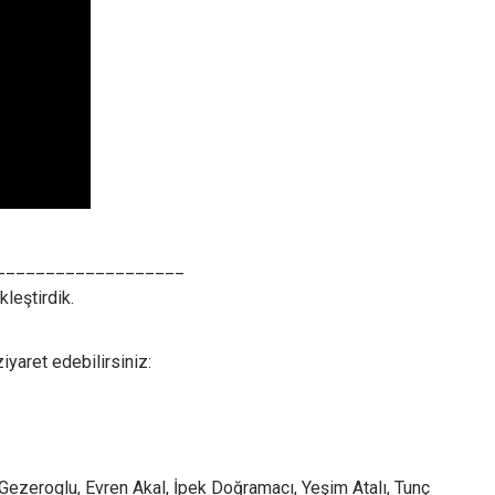
___________________
leştirdik.
yaret edebilirsiniz:
Gezeroglu, Evren Akal, İpek Doğramacı, Yeşim Atalı, Tunç