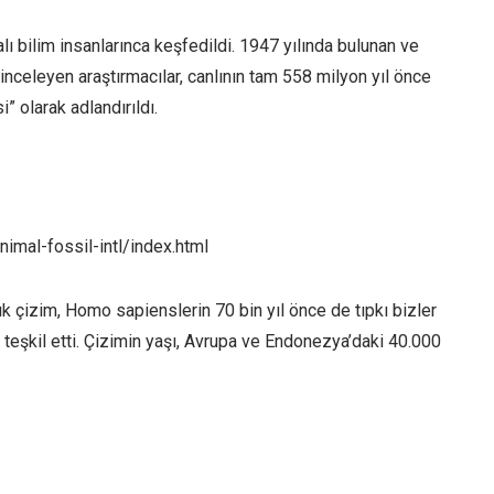
ı bilim insanlarınca keşfedildi. 1947 yılında bulunan ve
nceleyen araştırmacılar, canlının tam 558 milyon yıl önce
i” olarak adlandırıldı.
imal-fossil-intl/index.html
ık çizim, Homo sapienslerin 70 bin yıl önce de tıpkı bizler
 teşkil etti. Çizimin yaşı, Avrupa ve Endonezya’daki 40.000