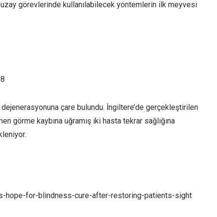
i uzay görevlerinde kullanılabilecek yöntemlerin ilk meyvesi
d8
 dejenerasyonuna çare bulundu. İngiltere’de gerçekleştirilen
en görme kaybına uğramış iki hasta tekrar sağlığına
kleniyor.
hope-for-blindness-cure-after-restoring-patients-sight