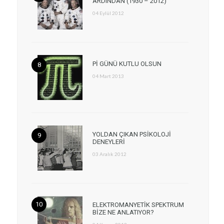
ARDINDAN (1930 – 2012)
04 Eylül 2012
Pİ GÜNÜ KUTLU OLSUN
04 Mart 2013
YOLDAN ÇIKAN PSİKOLOJİ
DENEYLERİ
03 Aralık 2012
ELEKTROMANYETİK SPEKTRUM
BİZE NE ANLATIYOR?