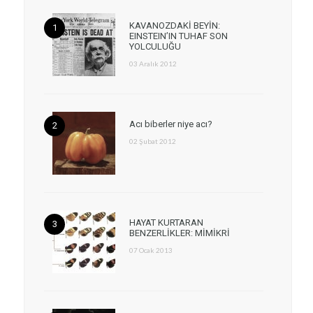
KAVANOZDAKİ BEYİN:
EINSTEIN’IN TUHAF SON
YOLCULUĞU
03 Aralık 2012
Acı biberler niye acı?
02 Şubat 2012
HAYAT KURTARAN
BENZERLİKLER: MİMİKRİ
07 Ocak 2013