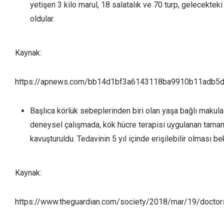
yetişen 3 kilo marul, 18 salatalık ve 70 turp, gelecektek
oldular.
Kaynak:
https://apnews.com/bb14d1bf3a6143118ba9910b11adb5
Başlıca körlük sebeplerinden biri olan yaşa bağlı makula
deneysel çalışmada, kök hücre terapisi uygulanan tamam
kavuşturuldu. Tedavinin 5 yıl içinde erişilebilir olması be
Kaynak:
https://www.theguardian.com/society/2018/mar/19/doctors-