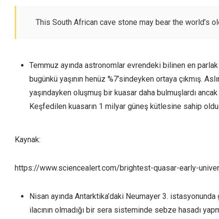
This South African cave stone may bear the world’s o
Temmuz ayında astronomlar evrendeki bilinen en parlak cis
bugünkü yaşının henüz %7’sindeyken ortaya çıkmış. Asl
yaşındayken oluşmuş bir kuasar daha bulmuşlardı ancak b
Keşfedilen kuasarın 1 milyar güneş kütlesine sahip oldu
Kaynak:
https://www.sciencealert.com/brightest-quasar-early-univ
Nisan ayında Antarktika’daki Neumayer 3. istasyonunda g
ilacının olmadığı bir sera sisteminde sebze hasadı yapm