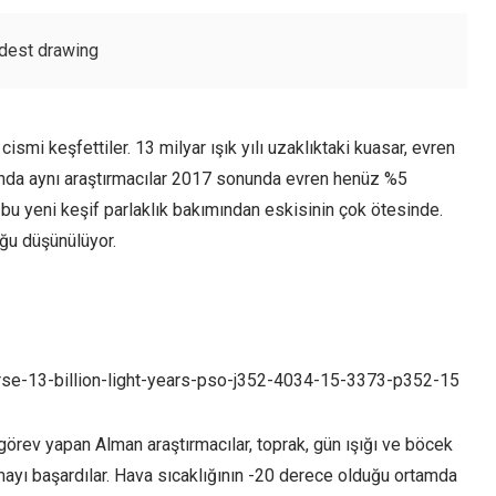
ldest drawing
mi keşfettiler. 13 milyar ışık yılı uzaklıktaki kuasar, evren
ında aynı araştırmacılar 2017 sonunda evren henüz %5
u yeni keşif parlaklık bakımından eskisinin çok ötesinde.
ğu düşünülüyor.
erse-13-billion-light-years-pso-j352-4034-15-3373-p352-15
örev yapan Alman araştırmacılar, toprak, gün ışığı ve böcek
ayı başardılar. Hava sıcaklığının -20 derece olduğu ortamda