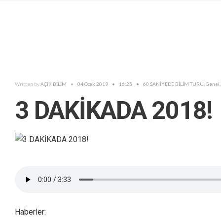
Written by
AÇIK BİLİM
•
04 Ocak 2019
•
16:25
•
60 SANİYEDE BİLİM TURU
,
Genel
3 DAKİKADA 2018!
Haberler: