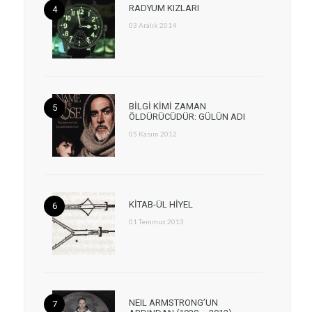
RADYUM KIZLARI
03 Aralık 2014
BİLGİ KİMİ ZAMAN
ÖLDÜRÜCÜDÜR: GÜLÜN ADI
05 Kasım 2012
KİTAB-ÜL HİYEL
01 Temmuz 2013
NEIL ARMSTRONG’UN