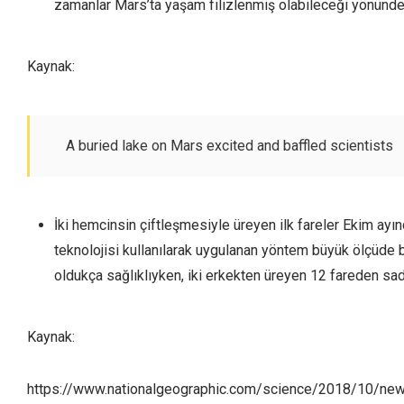
zamanlar Mars’ta yaşam filizlenmiş olabileceği yönündeki
Kaynak:
A buried lake on Mars excited and baffled scientists
İki hemcinsin çiftleşmesiyle üreyen ilk fareler Ekim ayı
teknolojisi kullanılarak uygulanan yöntem büyük ölçüde b
oldukça sağlıklıyken, iki erkekten üreyen 12 fareden sade
Kaynak:
https://www.nationalgeographic.com/science/2018/10/news