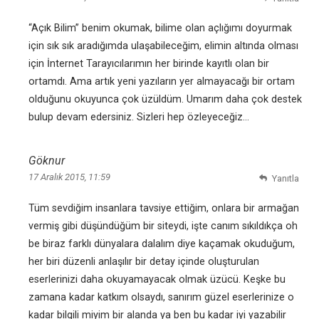
“Açık Bilim” benim okumak, bilime olan açlığımı doyurmak
için sık sık aradığımda ulaşabileceğim, elimin altında olması
için İnternet Tarayıcılarımın her birinde kayıtlı olan bir
ortamdı. Ama artık yeni yazıların yer almayacağı bir ortam
olduğunu okuyunca çok üzüldüm. Umarım daha çok destek
bulup devam edersiniz. Sizleri hep özleyeceğiz…
Göknur
17 Aralık 2015, 11:59
Yanıtla
Tüm sevdiğim insanlara tavsiye ettiğim, onlara bir armağan
vermiş gibi düşündüğüm bir siteydi, işte canım sıkıldıkça oh
be biraz farklı dünyalara dalalım diye kaçamak okuduğum,
her biri düzenli anlaşılır bir detay içinde oluşturulan
eserlerinizi daha okuyamayacak olmak üzücü. Keşke bu
zamana kadar katkım olsaydı, sanırım güzel eserlerinize o
kadar bilgili miyim bir alanda ya ben bu kadar iyi yazabilir