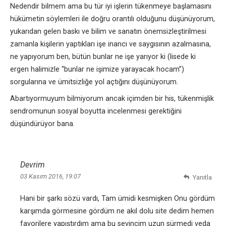
Nedendir bilmem ama bu tür iyi işlerin tükenmeye başlamasını
hükümetin söylemleri ile doğru orantılı olduğunu düşünüyorum,
yukarıdan gelen baskı ve bilim ve sanatın önemsizleştirilmesi
zamanla kişilerin yaptıkları işe inancı ve saygısının azalmasına,
ne yapıyorum ben, bütün bunlar ne işe yarıyor ki (lisede ki
ergen halimizle “bunlar ne işimize yarayacak hocam”)
sorgularına ve ümitsizliğe yol açtığını düşünüyorum.
Abartıyormuyum bilmiyorum ancak içimden bir his, tükenmişlik
sendromunun sosyal boyutta incelenmesi gerektiğini
düşündürüyor bana.
Devrim
03 Kasım 2016, 19:07
Yanıtla
Hani bir şarkı sözü vardı, Tam ümidi kesmişken Onu gördüm
karşımda görmesine gördüm ne akıl dolu site dedim hemen
favorilere yapıştırdım ama bu sevincim uzun sürmedi veda