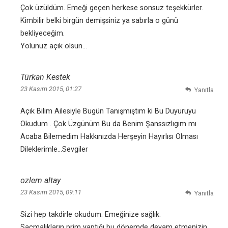
Çok üzüldüm. Emeği geçen herkese sonsuz teşekkürler.
Kimbilir belki birgün demişsiniz ya sabırla o günü
bekliyeceğim.
Yolunuz açık olsun…
Türkan Kestek
23 Kasım 2015, 01:27
Yanıtla
Açık Bilim Ailesiyle Bugün Tanışmıştım ki Bu Duyuruyu
Okudum . Çok Üzgünüm Bu da Benim Şanssızlıgım mı
Acaba Bilemedim Hakkınızda Herşeyin Hayırlısı Olması
Dileklerimle…Sevgiler
ozlem altay
23 Kasım 2015, 09:11
Yanıtla
Sizi hep takdirle okudum. Emeğinize sağlık.
Saçmalıkların prim yaptığı bu dönemde devam etmenizin