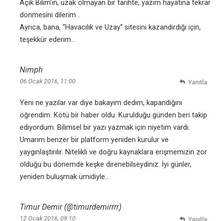
Açık Bilim’in, uzak olmayan bir tarihte, yazım hayatına tekrar
dönmesini dilerim…
Ayrıca, bana, “Havacılık ve Uzay” sitesini kazandırdığı için,
teşekkür ederim…
Nimph
06 Ocak 2016, 11:00
Yanıtla
Yeni ne yazılar var diye bakayım dedim, kapandığını
öğrendim. Kötü bir haber oldu. Kurulduğu günden beri takip
ediyordum. Bilimsel bir yazı yazmak için niyetim vardı.
Umarım benzer bir platform yeniden kurulur ve
yaygınlaştırılır. Nitelikli ve doğru kaynaklara erişmemizin zor
olduğu bu dönemde keşke direnebilseydiniz. İyi günler,
yeniden buluşmak ümidiyle…
Timur Demir (@timurdemirrrr)
12 Ocak 2016, 09:10
Yanıtla