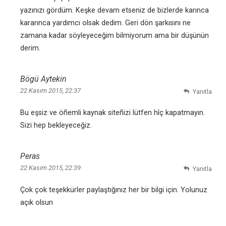
yazınızı gördüm. Keşke devam etseniz de bizlerde karınca
kararınca yardımcı olsak dedim. Geri dön şarkısını ne
zamana kadar söyleyeceğim bilmiyorum ama bir düşünün
derim.
Bögü Aytekin
22 Kasım 2015, 22:37
Yanıtla
Bu eşsiz ve öñemli kaynak siteñizi lütfen hîç kapatmayın.
Sizi hep bekleyeceğiz.
Peras
22 Kasım 2015, 22:39
Yanıtla
Çok çok teşekkürler paylaştığınız her bir bilgi için. Yolunuz
açık olsun