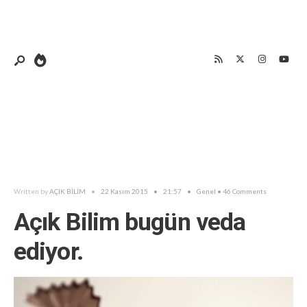
Written by
AÇIK BİLİM
•
22 Kasım 2015
•
21:57
•
Genel
• 46 Comments
Açık Bilim bugün veda
ediyor.