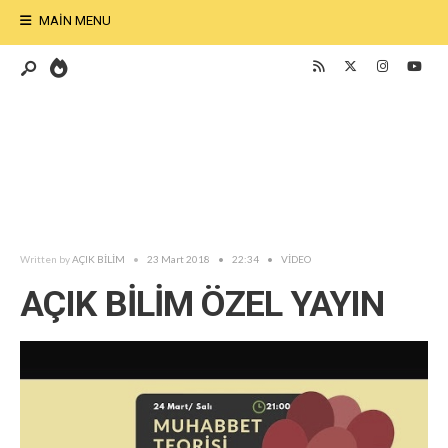
MAIN MENU
Written by
AÇIK BİLİM
•
23 Mart 2018
•
22:34
•
VİDEO
AÇIK BİLİM ÖZEL YAYIN