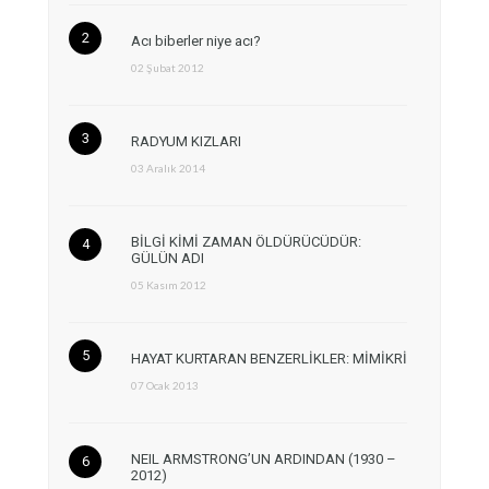
Acı biberler niye acı?
02 Şubat 2012
RADYUM KIZLARI
03 Aralık 2014
BİLGİ KİMİ ZAMAN ÖLDÜRÜCÜDÜR:
GÜLÜN ADI
05 Kasım 2012
HAYAT KURTARAN BENZERLİKLER: MİMİKRİ
07 Ocak 2013
NEIL ARMSTRONG’UN ARDINDAN (1930 –
2012)