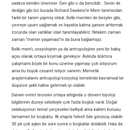
sadece kendini önemser. Gen gibi o da bencildir… Senin de
dediğin gibi biz burada Richard Dawkins’in Mem tanımından
farklı bir tanım yapmış olduk. Belki memleri de bireyler gibi,
çevreye uyum sağlamak ve hayatta kalma şansını arttırmak
zorunda olan varlıklar olan tanımlayabiliriz. Nitekim zaman
zaman “memin yaşaması”nı da buna bağlamışız.
Belki mem’i, sosyolojinin ya da antropolojinin yeni bir bakış
açısı olarak ortaya koymak gerekiyor. Aslında doktora
çalışmamı böyle bir konu üzerine yapmayı çok istiyorum
ama bu büyük cesaret istiyor sanırım. Memetik
araştırmalarını antropoloji/sosyoloji temelinde kavramsal bir
düşünce şekli haline getirmek iyi olabilir.
Darwin evrim teorisini ortaya attığında o dönem biyoloji
bilgilerinin düzeyi sebebiyle çok fazla boşluk vardı. Doğal
seleksiyonun temel çerçeveleri belliydi ama kalıtım konusu
tamamen bir boşluktu. İlk etapta felsefi bile görünüş olabilir.
30 yılı çok aşkın bir süre sonra o boşluklar dolabildi. Hala da