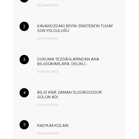
02 Şubat 2012
KAVANOZDAKİ BEYİN: EINSTEIN’IN TUHAF
SON YOLCULUĞU
03 Aralık 2012
DOKUMA TEZGÂHLARINDAN ANA
BİLGİSAYARLARA: DELİKLİ…
05 Kasım 2012
BİLGİ KİMİ ZAMAN ÖLDÜRÜCÜDÜR:
GÜLÜN ADI
05 Kasım 2012
RADYUM KIZLARI
03 Aralık 2014