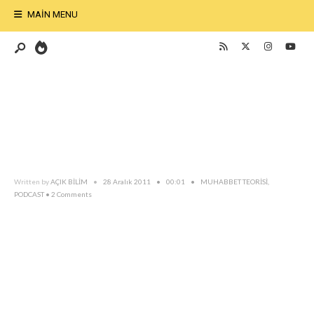
MAIN MENU
Written by
AÇIK BİLİM
•
28 Aralık 2011
•
00:01
•
MUHABBET TEORİSİ
,
PODCAST
• 2 Comments