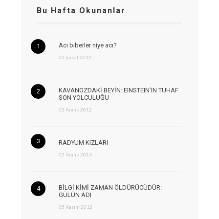
Bu Hafta Okunanlar
Acı biberler niye acı?
02 Şubat 2012
KAVANOZDAKİ BEYİN: EINSTEIN’IN TUHAF
SON YOLCULUĞU
03 Aralık 2012
RADYUM KIZLARI
03 Aralık 2014
BİLGİ KİMİ ZAMAN ÖLDÜRÜCÜDÜR:
GÜLÜN ADI
05 Kasım 2012