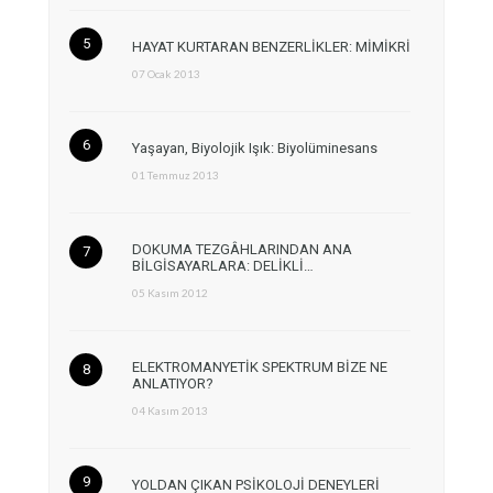
HAYAT KURTARAN BENZERLİKLER: MİMİKRİ
07 Ocak 2013
Yaşayan, Biyolojik Işık: Biyolüminesans
01 Temmuz 2013
DOKUMA TEZGÂHLARINDAN ANA
BİLGİSAYARLARA: DELİKLİ…
05 Kasım 2012
ELEKTROMANYETİK SPEKTRUM BİZE NE
ANLATIYOR?
04 Kasım 2013
YOLDAN ÇIKAN PSİKOLOJİ DENEYLERİ