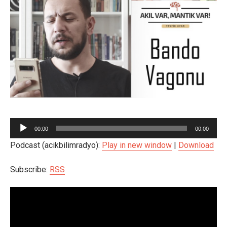
Ses
00:00
00:00
oynatıcı
Podcast (acikbilimradyo):
Play in new window
|
Download
Subscribe:
RSS