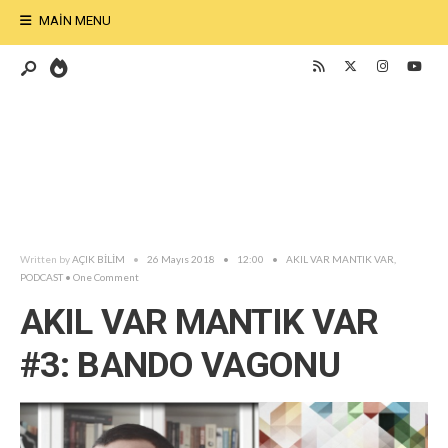
MAIN MENU
Written by
AÇIK BİLİM
•
26 Mayıs 2018
•
12:00
•
AKIL VAR MANTIK VAR
,
PODCAST
• One Comment
AKIL VAR MANTIK VAR
#3: BANDO VAGONU