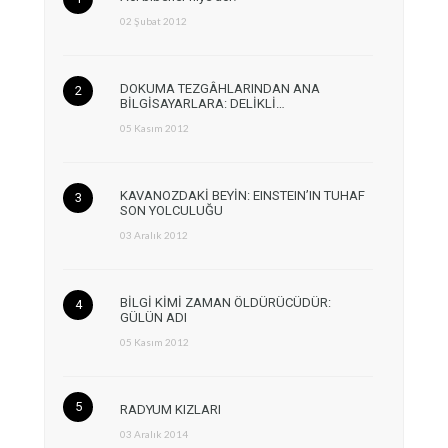
02 Şubat 2012
DOKUMA TEZGÂHLARINDAN ANA
BİLGİSAYARLARA: DELİKLİ…
05 Kasım 2012
KAVANOZDAKİ BEYİN: EINSTEIN’IN TUHAF
SON YOLCULUĞU
03 Aralık 2012
BİLGİ KİMİ ZAMAN ÖLDÜRÜCÜDÜR:
GÜLÜN ADI
05 Kasım 2012
RADYUM KIZLARI
03 Aralık 2014