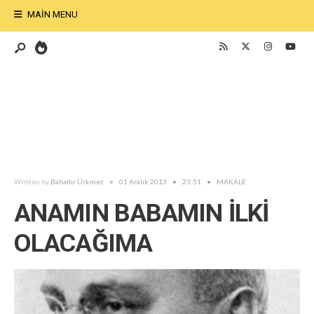
MAIN MENU
Written by
Bahadır Ürkmez
•
01 Aralık 2013
•
23:51
•
MAKALE
ANAMIN BABAMIN İLKİ
OLACAĞIMA