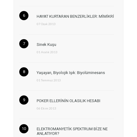
HAYAT KURTARAN BENZERLİKLER: MİMİKRİ
07 Ocak 2013
Sinek Kuşu
01 Aralık 2013
Yaşayan, Biyolojik Işık: Biyolüminesans
01 Temmuz 2013
POKER ELLERİNİN OLASILIK HESABI
06 Ekim 2013
ELEKTROMANYETİK SPEKTRUM BİZE NE
ANLATIYOR?