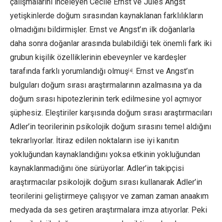
çalışmalarını inceleyen Cécile Ernst ve Jules Angst
yetişkinlerde doğum sırasından kaynaklanan farklılıkların
olmadığını bildirmişler. Ernst ve Angst’ın ilk doğanlarla
daha sonra doğanlar arasında bulabildiği tek önemli fark iki
grubun kişilik özelliklerinin ebeveynler ve kardeşler
tarafında farklı yorumlandığı olmuş
. Ernst ve Angst’ın
[4]
bulguları doğum sırası araştırmalarının azalmasına ya da
doğum sırası hipotezlerinin terk edilmesine yol açmıyor
şüphesiz. Eleştiriler karşısında doğum sırası araştırmacıları
Adler’in teorilerinin psikolojik doğum sırasını temel aldığını
tekrarlıyorlar. İtiraz edilen noktaların ise iyi kanıtın
yokluğundan kaynaklandığını yoksa etkinin yokluğundan
kaynaklanmadığını öne sürüyorlar. Adler’in takipçisi
araştırmacılar psikolojik doğum sırası kullanarak Adler’in
teorilerini geliştirmeye çalışıyor ve zaman zaman anaakım
medyada da ses getiren araştırmalara imza atıyorlar. Peki