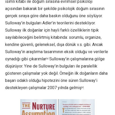
isimli kitabı ile doğum sırasına evrimsel psikoloji
açısından bakarak bir şekilde psikolojik doğum sırasının
gerçek sıraya göre daha baskın olduğunu öne söylüyor.
Sulloway’in bulguları Adler’in teorilerini destekliyor.
Sulloway ilk doğanlar için hayli farklı özelliklerin tipik
sayılabileceğini belirtmiş kitabında: sorumlu, organize,
kendine güvenli, geleneksel, dışa dönük v.s. gibi. Ancak
Sulloway’in araştırma tasarımının eksik olduğu ve verilerle
oynadığı gibi çıkarımlar
Sulloway’in çalışmalarına gölge
[3]
düşürüyor. Yine de Sulloway’in bulguları ile paralellik
gösteren çalışmalar yok değil. Örneğin ilk doğanların daha
başarı odaklı olduğu hipotezini öne süren Sulloway’i
destekleyen çalışmalar 2007 yılnda gelmiş
.
[3]