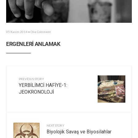
05 Kasım 2014
• One Comment
ERGENLERİ ANLAMAK
PREVIOUS STORY
YERBİLİMCİ HAFİYE-1:
JEOKRONOLOJİ
NEXT STORY
Biyolojik Savaş ve Biyosilahlar