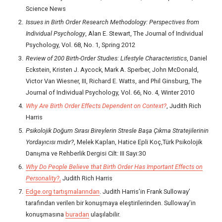
Science News
Issues in Birth Order Research Methodology: Perspectives from
Individual Psychology
, Alan E. Stewart, The Journal of Individual
Psychology, Vol. 68, No. 1, Spring 2012
Review of 200 Birth-Order Studies: Lifestyle Characteristics
, Daniel
Eckstein, Kristen J. Aycock, Mark A. Sperber, John McDonald,
Victor Van Wiesner, III, Richard E. Watts, and Phil Ginsburg, The
Journal of Individual Psychology, Vol. 66, No. 4, Winter 2010
Why Are Birth Order Effects Dependent on Context?
, Judith Rich
Harris
Psikolojik Doğum Sırası Bireylerin Stresle Başa Çıkma Stratejilerinin
Yordayıcısı mıdır?
, Melek Kaplan, Hatice Epli Koç,Türk Psikolojik
Danışma ve Rehberlik Dergisi Cilt: III Sayı:30
Why Do People Believe that Birth Order Has Important Effects on
Personality?
,
Judith Rich Harris
Edge.org tartışmalarından
. Judith Harris’in Frank Sulloway’
tarafından verilen bir konuşmaya eleştirilerinden. Sulloway’in
konuşmasına
buradan
ulaşılabilir.