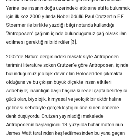
Yerine ise insanın doğa üzerindeki etkisine atıfta bulunmak
için ilk kez 2000 yılında Nobel ödüllü Paul Crutzen’in E.F.
Stoermer ile birlikte yazdığı bilgi notunda kullandığı
“Antroposen” çağının içinde bulunduğumuz çağ olarak ilan
edilmesi gerektiğini bildirdiler [3].
2002’de Nature dergisindeki makalesiyle Antroposen
terimini literatüre sokan Crutzen’e göre Antroposen; içinde
bulunduğumuz jeolojik devir olan Holosen’den çıkmakta
olduğuna ve bu çıkışın büyük ölçekte insan etkileri
sebebiyle; insanlığın başlı başına küresel çapta belirleyici
gücü olan, biyolojik, kimyasal ve jeolojik bir aktör haline
gelmesi sebebiyle gerçekleştiğini öne süren döneme
denk düşüyordu. Crutzen yayınladığı makalede
Antroposenin başlangıcını 18. yüzyılda buhar motorunun
James Watt tarafından keşfedilmesinden bu yana geçen