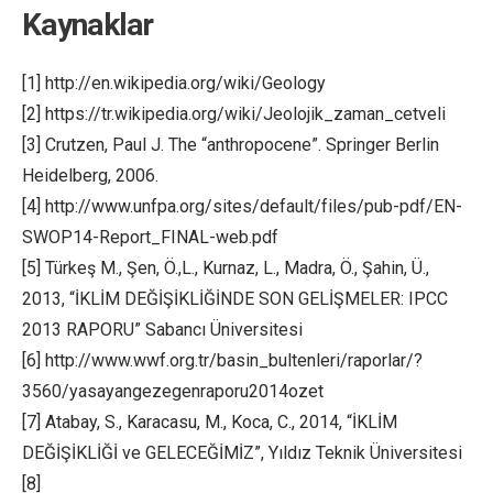
Kaynaklar
[1] http://en.wikipedia.org/wiki/Geology
[2] https://tr.wikipedia.org/wiki/Jeolojik_zaman_cetveli
[3] Crutzen, Paul J. The “anthropocene”. Springer Berlin
Heidelberg, 2006.
[4] http://www.unfpa.org/sites/default/files/pub-pdf/EN-
SWOP14-Report_FINAL-web.pdf
[5] Türkeş M., Şen, Ö.,L., Kurnaz, L., Madra, Ö., Şahin, Ü.,
2013, “İKLİM DEĞİŞİKLİĞİNDE SON GELİŞMELER: IPCC
2013 RAPORU” Sabancı Üniversitesi
[6] http://www.wwf.org.tr/basin_bultenleri/raporlar/?
3560/yasayangezegenraporu2014ozet
[7] Atabay, S., Karacasu, M., Koca, C., 2014, “İKLİM
DEĞİŞİKLİĞİ ve GELECEĞİMİZ”, Yıldız Teknik Üniversitesi
[8]