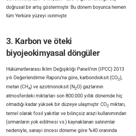
doğrusal bir artış göstermiştir. Bu dönem boyunca hemen
tüm Yerküre yüzeyi ısınmıştır.
3. Karbon ve öteki
biyojeokimyasal döngüler
Hükümetlerarası İklim Değişikliği Paneli’nin (IPCC) 2013
yılı Değerlendirme Raporu’na göre, karbondioksit (CO
),
2
metan (CH
) ve azotmonoksit (N
O) gazlarının
4
2
atmosferdeki miktarları son 800.000 yıllık dönemde hiç
olmadığı kadar yüksek bir düzeye ulaşmıştır. CO
miktarı,
2
temel olarak fosil yakıtlar ve bilinçsiz arazi kullanımından
(ormanların yok edilmesi vs.) kaynaklanan salınımlar
nedeniyle, sanayi öncesi döneme göre %40 oranında