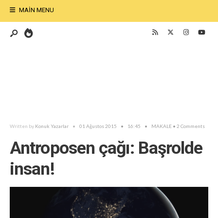
MAIN MENU
Written by
Konuk Yazarlar
•
01 Ağustos 2015
•
16:45
•
MAKALE
• 2 Comments
Antroposen çağı: Başrolde
insan!