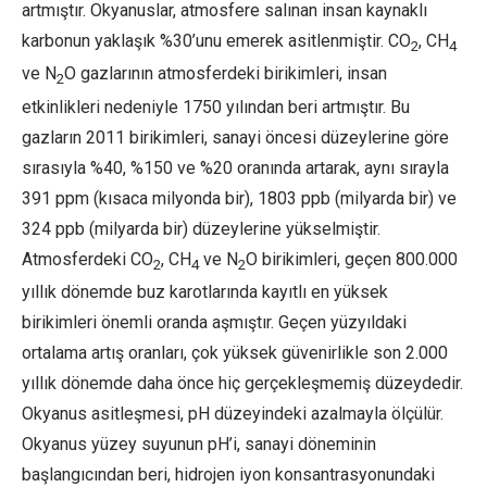
artmıştır. Okyanuslar, atmosfere salınan insan kaynaklı
karbonun yaklaşık %30’unu emerek asitlenmiştir. CO
, CH
2
4
ve N
O gazlarının atmosferdeki birikimleri, insan
2
etkinlikleri nedeniyle 1750 yılından beri artmıştır. Bu
gazların 2011 birikimleri, sanayi öncesi düzeylerine göre
sırasıyla %40, %150 ve %20 oranında artarak, aynı sırayla
391 ppm (kısaca milyonda bir), 1803 ppb (milyarda bir) ve
324 ppb (milyarda bir) düzeylerine yükselmiştir.
Atmosferdeki CO
, CH
ve N
O birikimleri, geçen 800.000
2
4
2
yıllık dönemde buz karotlarında kayıtlı en yüksek
birikimleri önemli oranda aşmıştır. Geçen yüzyıldaki
ortalama artış oranları, çok yüksek güvenirlikle son 2.000
yıllık dönemde daha önce hiç gerçekleşmemiş düzeydedir.
Okyanus asitleşmesi, pH düzeyindeki azalmayla ölçülür.
Okyanus yüzey suyunun pH’i, sanayi döneminin
başlangıcından beri, hidrojen iyon konsantrasyonundaki