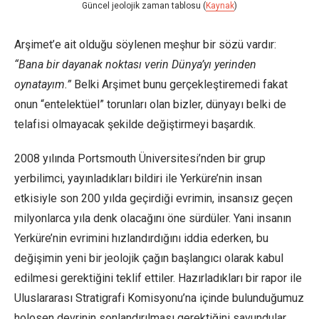
Güncel jeolojik zaman tablosu (
Kaynak
)
Arşimet’e ait olduğu söylenen meşhur bir sözü vardır:
“Bana bir dayanak noktası verin Dünya’yı yerinden
oynatayım.”
Belki Arşimet bunu gerçekleştiremedi fakat
onun “entelektüel” torunları olan bizler, dünyayı belki de
telafisi olmayacak şekilde değiştirmeyi başardık.
2008 yılında Portsmouth Üniversitesi’nden bir grup
yerbilimci, yayınladıkları bildiri ile Yerküre’nin insan
etkisiyle son 200 yılda geçirdiği evrimin, insansız geçen
milyonlarca yıla denk olacağını öne sürdüler. Yani insanın
Yerküre’nin evrimini hızlandırdığını iddia ederken, bu
değişimin yeni bir jeolojik çağın başlangıcı olarak kabul
edilmesi gerektiğini teklif ettiler. Hazırladıkları bir rapor ile
Uluslararası Stratigrafi Komisyonu’na içinde bulunduğumuz
holosen devrinin sonlandırılması gerektiğini savundular.