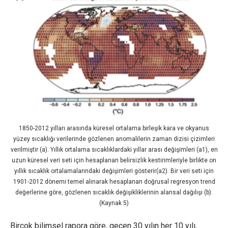
1850-2012 yılları arasında küresel ortalama birleşik kara ve okyanus
yüzey sıcaklığı verilerinde gözlenen anomalilerin zaman dizisi çizimleri
verilmiştir (a). Yıllık ortalama sıcaklıklardaki yıllar arası değişimleri (a1), en
uzun küresel veri seti için hesaplanan belirsizlik kestirimleriyle birlikte on
yıllık sıcaklık ortalamalarındaki değişimleri gösterir(a2). Bir veri seti için
1901-2012 dönemi temel alınarak hesaplanan doğrusal regresyon trend
değerlerine göre, gözlenen sıcaklık değişikliklerinin alansal dağılışı (b).
(Kaynak 5)
Birçok bilimsel rapora göre, geçen 30 yılın her 10 yılı,