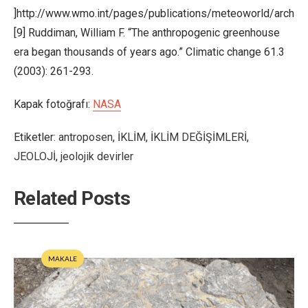
]http://www.wmo.int/pages/publications/meteoworld/archiv
[9] Ruddiman, William F. “The anthropogenic greenhouse
era began thousands of years ago.” Climatic change 61.3
(2003): 261-293.
Kapak fotoğrafı:
NASA
Etiketler:
antroposen
,
İKLİM
,
İKLİM DEĞİŞİMLERİ
,
JEOLOJİ
,
jeolojik devirler
Related Posts
MAKALE