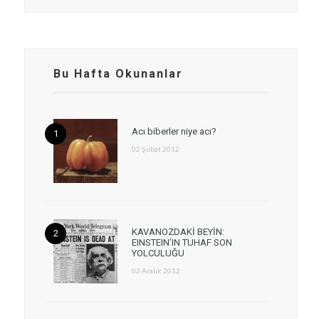
Bu Hafta Okunanlar
Acı biberler niye acı?
02 Şubat 2012
KAVANOZDAKİ BEYİN:
EINSTEIN’IN TUHAF SON
YOLCULUĞU
03 Aralık 2012