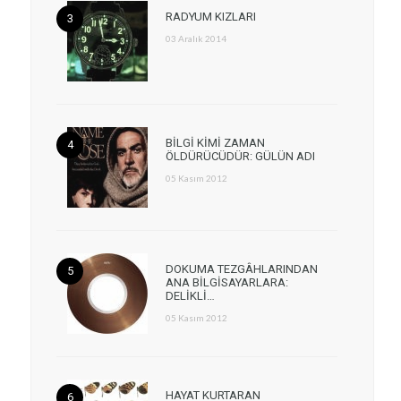
RADYUM KIZLARI
03 Aralık 2014
BİLGİ KİMİ ZAMAN
ÖLDÜRÜCÜDÜR: GÜLÜN ADI
05 Kasım 2012
DOKUMA TEZGÂHLARINDAN
ANA BİLGİSAYARLARA:
DELİKLİ…
05 Kasım 2012
HAYAT KURTARAN