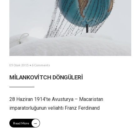
05 Ocak 2015
• 6 Comments
MİLANKOVİTCH DÖNGÜLERİ
28 Haziran 1914’te Avusturya – Macaristan
imparatorluğunun veliahtı Franz Ferdinand
→
Read More