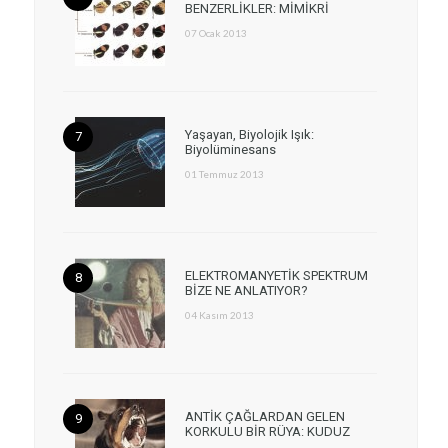
BENZERLİKLER: MİMİKRİ
07 Ocak 2013
Yaşayan, Biyolojik Işık:
Biyolüminesans
01 Temmuz 2013
ELEKTROMANYETİK SPEKTRUM
BİZE NE ANLATIYOR?
04 Kasım 2013
ANTİK ÇAĞLARDAN GELEN
KORKULU BİR RÜYA: KUDUZ