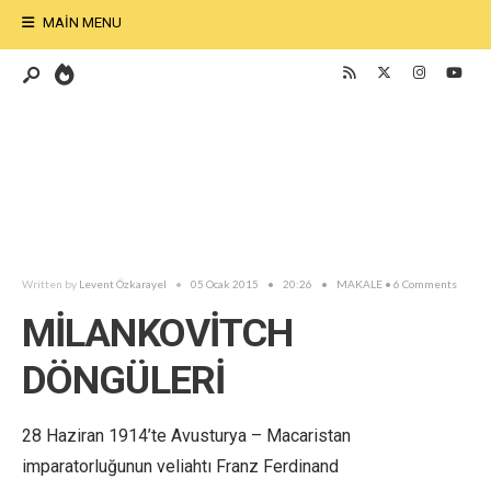
MAIN MENU
Written by
Levent Özkarayel
•
05 Ocak 2015
•
20:26
•
MAKALE
• 6 Comments
MİLANKOVİTCH
DÖNGÜLERİ
28 Haziran 1914’te Avusturya – Macaristan
imparatorluğunun veliahtı Franz Ferdinand