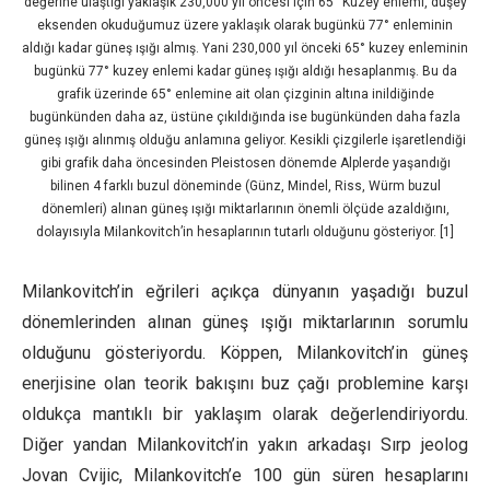
değerine ulaştığı yaklaşık 230,000 yıl öncesi için 65° Kuzey enlemi, düşey
eksenden okuduğumuz üzere yaklaşık olarak bugünkü 77° enleminin
aldığı kadar güneş ışığı almış. Yani 230,000 yıl önceki 65° kuzey enleminin
bugünkü 77° kuzey enlemi kadar güneş ışığı aldığı hesaplanmış. Bu da
grafik üzerinde 65° enlemine ait olan çizginin altına inildiğinde
bugünkünden daha az, üstüne çıkıldığında ise bugünkünden daha fazla
güneş ışığı alınmış olduğu anlamına geliyor. Kesikli çizgilerle işaretlendiği
gibi grafik daha öncesinden Pleistosen dönemde Alplerde yaşandığı
bilinen 4 farklı buzul döneminde (Günz, Mindel, Riss, Würm buzul
dönemleri) alınan güneş ışığı miktarlarının önemli ölçüde azaldığını,
dolayısıyla Milankovitch’in hesaplarının tutarlı olduğunu gösteriyor. [1]
Milankovitch’in eğrileri açıkça dünyanın yaşadığı buzul
dönemlerinden alınan güneş ışığı miktarlarının sorumlu
olduğunu gösteriyordu. Köppen, Milankovitch’in güneş
enerjisine olan teorik bakışını buz çağı problemine karşı
oldukça mantıklı bir yaklaşım olarak değerlendiriyordu.
Diğer yandan Milankovitch’in yakın arkadaşı Sırp jeolog
Jovan Cvijic, Milankovitch’e 100 gün süren hesaplarını