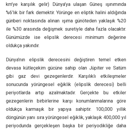
km’ye karşılık gelir) Dünya’ya ulaşan Güneş ışınımında
%6’lık bir fark demektir. Yörünge en eliptik halini aldığında
günberi noktasında alınan ışıma günöteden yaklaşık %20
ile %30 arasında değişmek suretiyle daha fazla olacaktır.
Günümüzde ise elipslik derecesi minimum değerine
oldukça yakındır.
Dünya’nın elipslik derecesini değiştiren temel etken
devasa kütleçekim gücüne sahip olan Jüpiter ve Satürn
gibi gaz devi gezegenlerdir. Karşılıklı etkileşmeler
sonucunda yörüngesel eğiklik (elipslik derecesi) belli
periyotlarda artıp azalmaktadır. Gerçekte bu etkiler
gezegenlerin birbirlerine karşı konumlanmalarına göre
oldukça karmaşık bir yapıya sahiptir. 100,000 yıllık
döngünün yanı sıra yörüngesel eğiklik, yaklaşık 400,000 yıl
periyodunda gerçekleşen başka bir periyodikliğe daha