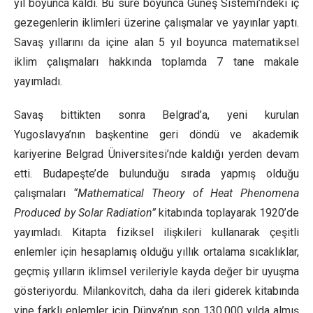
yıl boyunca kaldı. Bu süre boyunca Güneş Sistemi’ndeki iç
gezegenlerin iklimleri üzerine çalışmalar ve yayınlar yaptı.
Savaş yıllarını da içine alan 5 yıl boyunca matematiksel
iklim çalışmaları hakkında toplamda 7 tane makale
yayımladı.
Savaş bittikten sonra Belgrad’a, yeni kurulan
Yugoslavya’nın başkentine geri döndü ve akademik
kariyerine Belgrad Üniversitesi’nde kaldığı yerden devam
etti. Budapeşte’de bulunduğu sırada yapmış olduğu
çalışmaları
“Mathematical Theory of Heat Phenomena
Produced by Solar Radiation”
kitabında toplayarak 1920’de
yayımladı. Kitapta fiziksel ilişkileri kullanarak çeşitli
enlemler için hesaplamış olduğu yıllık ortalama sıcaklıklar,
geçmiş yılların iklimsel verileriyle kayda değer bir uyuşma
gösteriyordu. Milankovitch, daha da ileri giderek kitabında
yine farklı enlemler için Dünya’nın son 130,000 yılda almış