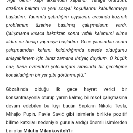
“Ağır demir kapı arkamdan kapandı. Yatağa oturdum,
etrafıma baktım ve yeni sosyal koşullarımı kabullenmeye
başladım. Yanımda getirdiğim eşyalarım arasında kozmik
problemim üzerine basılmış çalışmalarım vardı.
Çalışmama kısaca baktıktan sonra vefalı kalemimi elime
aldım ve hesap yapmaya başladım. Gece yarısından sonra
çalışmamdan kafamı kaldırdığımda nerede olduğumu
anlayabilmem için biraz zamana ihtiyaç duydum. O küçük
oda, bana evrendeki yolculuğum sırasında bir geceliğine
konakladığım bir yer gibi görünmüştü.”
Gözaltında olduğu ilk gece hayret verici bir
konsantrasyonla oturup yarım kalmış bilimsel çalışmasına
devam edebilen bu kişi bugün Sırpların Nikola Tesla,
Mihajlo Pupin, Pavle Savić gibi isimlerle birlikte pozitif
bilime katkıları nedeniyle gururla andığı önemli isimlerden
biri olan
Milutin Milankovitch
’tir.