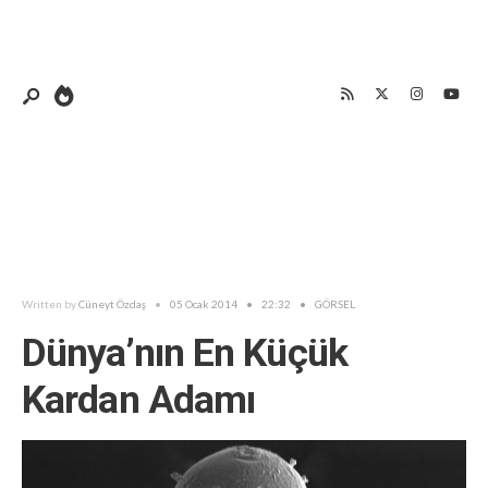
Written by
Cüneyt Özdaş
•
05 Ocak 2014
•
22:32
•
GÖRSEL
Dünya’nın En Küçük
Kardan Adamı