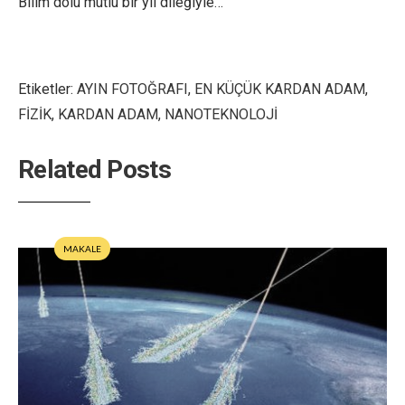
Bilim dolu mutlu bir yıl dileğiyle…
Etiketler:
AYIN FOTOĞRAFI
,
EN KÜÇÜK KARDAN ADAM
,
FİZİK
,
KARDAN ADAM
,
NANOTEKNOLOJİ
Related Posts
MAKALE