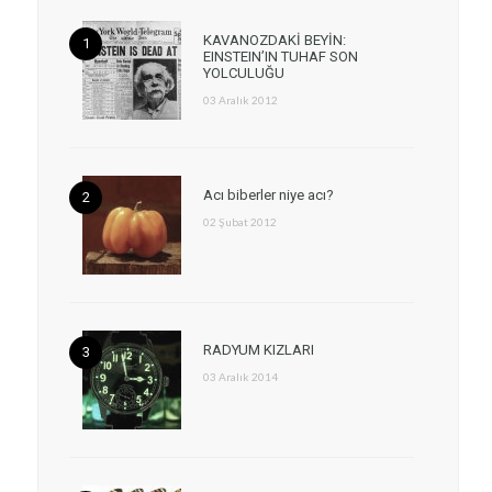
KAVANOZDAKİ BEYİN:
EINSTEIN’IN TUHAF SON
YOLCULUĞU
03 Aralık 2012
Acı biberler niye acı?
02 Şubat 2012
RADYUM KIZLARI
03 Aralık 2014