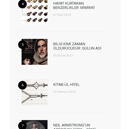
HAYAT KURTARAN
BENZERLİKLER: MİMİKRİ
07 Ocak 2013
BİLGİ KİMİ ZAMAN
ÖLDÜRÜCÜDÜR: GÜLÜN ADI
05 Kasım 2012
KİTAB-ÜL HİYEL
01 Temmuz 2013
NEIL ARMSTRONG’UN