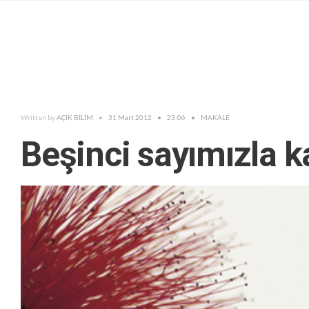
Written by
AÇIK BİLİM
•
31 Mart 2012
•
23:06
•
MAKALE
Beşinci sayımızla k