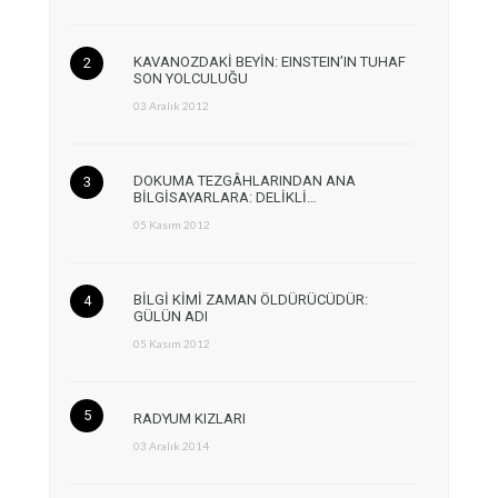
KAVANOZDAKİ BEYİN: EINSTEIN’IN TUHAF
SON YOLCULUĞU
03 Aralık 2012
DOKUMA TEZGÂHLARINDAN ANA
BİLGİSAYARLARA: DELİKLİ…
05 Kasım 2012
BİLGİ KİMİ ZAMAN ÖLDÜRÜCÜDÜR:
GÜLÜN ADI
05 Kasım 2012
RADYUM KIZLARI
03 Aralık 2014