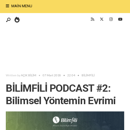
MAIN MENU
Written by
AÇIK BİLİM
•
07 Mart 2018
•
22:04
•
BİLİMFİLİ
BİLİMFİLİ PODCAST #2:
Bilimsel Yöntemin Evrimi