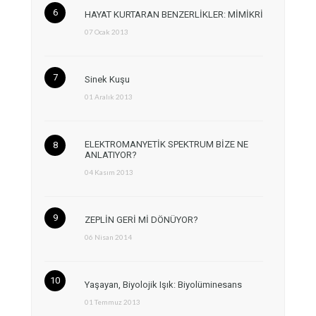
HAYAT KURTARAN BENZERLİKLER: MİMİKRİ
07 Ocak 2013
Sinek Kuşu
01 Aralık 2013
ELEKTROMANYETİK SPEKTRUM BİZE NE
ANLATIYOR?
04 Kasım 2013
ZEPLİN GERİ Mİ DÖNÜYOR?
06 Nisan 2014
Yaşayan, Biyolojik Işık: Biyolüminesans
01 Temmuz 2013