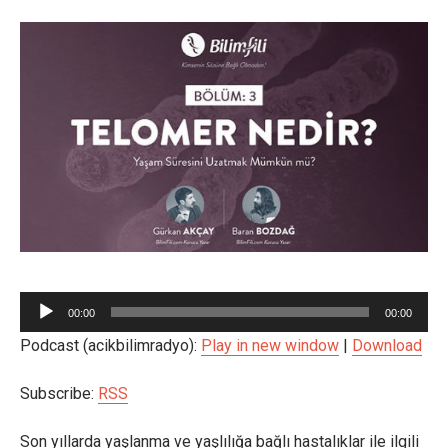
Ses
00:00
00:00
oynatıcı
Podcast (acikbilimradyo):
Play in new window
|
Download
Subscribe:
RSS
Son yıllarda yaşlanma ve yaşlılığa bağlı hastalıklar ile ilgili