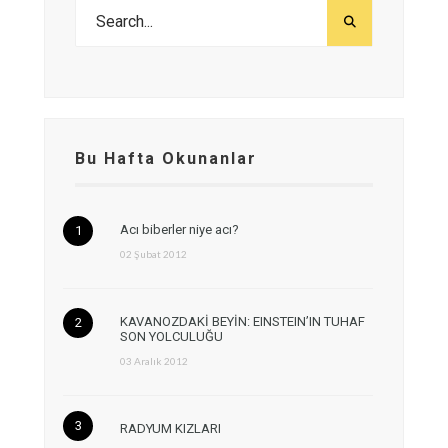
Bu Hafta Okunanlar
Acı biberler niye acı?
02 Şubat 2012
KAVANOZDAKİ BEYİN: EINSTEIN’IN TUHAF
SON YOLCULUĞU
03 Aralık 2012
RADYUM KIZLARI