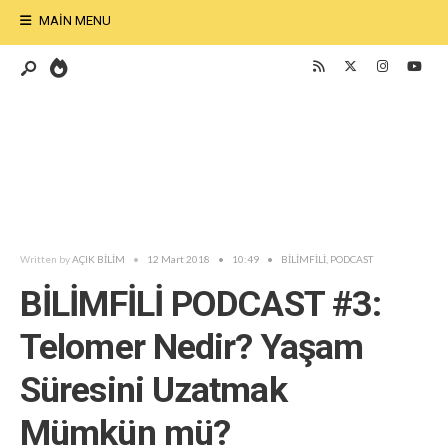
MAIN MENU
Written by
AÇIK BİLİM
•
12 Mart 2018
•
10:49
•
BİLİMFİLİ
,
PODCAST
BİLİMFİLİ PODCAST #3:
Telomer Nedir? Yaşam
Süresini Uzatmak
Mümkün mü?