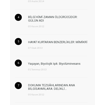
03 Aralık 2014
BİLGİ KİMİ ZAMAN ÖLDÜRÜCÜDÜR:
GÜLÜN ADI
05 Kasım 2012
HAYAT KURTARAN BENZERLİKLER: MİMİKRİ
07 Ocak 2013
Yaşayan, Biyolojik Işık: Biyolüminesans
01 Temmuz 2013
DOKUMA TEZGÂHLARINDAN ANA
BİLGİSAYARLARA: DELİKLİ…
05 Kasım 2012