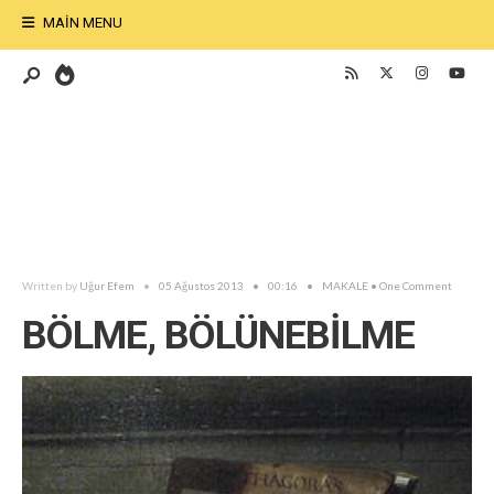
MAIN MENU
Written by
Uğur Efem
•
05 Ağustos 2013
•
00:16
•
MAKALE
• One Comment
BÖLME, BÖLÜNEBİLME