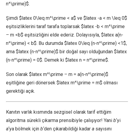
n^\prime)$.
Şimdi $latex 0\leq m^\prime < a$ ve $latex -a < m \leq 0$
eşitsizliklerini taraf tarafa toplarsak $latex -b < m^\prime
– m <b$ eşitsizliğini elde ederiz. Dolayısıyla, $latex a(n-
n^\prime) < b$. Bu durumda $latex 0\leq (n-n^\prime) <1$,
ama $latex (n-n^\prime)$ bir doğal sayı olduğundan $latex
(n-n^\prime) = 0$. Demek ki $latex n = n^\prime$.
Son olarak $latex m^\prime – m = a(n-n^\prime)$
eşitliğine geri dönersek $latex m^\prime = m$ olması
gerektiği açık.
Kanıtın varlık kısmında sezgisel olarak tarif ettiğim
algoritma sürekli çıkarma prensibiyle çalışıyor! Yani
b
‘yi
a
‘ya bölmek için
b
‘den çıkarabildiği kadar
a
sayısını