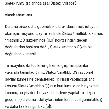
$latex n,m$ aralarında asal $latex \rbrace$
olarak tanımlanır.
Durumu biraz daha geometrik olarak düşünmek isteyen
okur için, rasyonel sayılar aslında $latex \mathbb Z \times
\mathbb Z$ düzleminde (0,0) noktasından geçen
doğrulardan başkası değil; $latex \mathbb Q$’da bu
doğruların kümesi!
Tamsayılardaki toplama, çıkarma, çarpma işlemleri
yukarıda tanımladığımız $latex \mathbb Q$ rasyonel
sayılar kümesine genişletilebilir. Nasıl yapılacağı, ana
konusu $latex \mathbb Q$’nun kurulumu olan bir yazının
konusu; bu yüzden bu yazıda sadece yapılabilir deyip
geçelim (kurulumun detayları, işlemlerin nasıl genişletildiği
ve daha fazlası için bkz [5]).