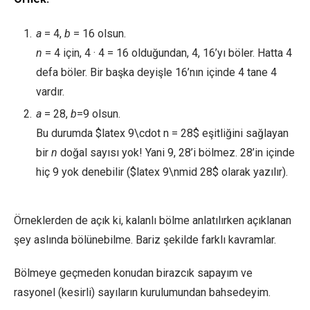
a
= 4,
b
= 16 olsun.
n
= 4 için, 4 · 4 = 16 olduğundan, 4, 16’yı böler. Hatta 4
defa böler. Bir başka deyişle 16’nın içinde 4 tane 4
vardır.
a
= 28,
b
=9 olsun.
Bu durumda $latex 9\cdot n = 28$ eşitliğini sağlayan
bir
n
doğal sayısı yok! Yani 9, 28’i bölmez. 28’in içinde
hiç 9 yok denebilir ($latex 9\nmid 28$ olarak yazılır).
Örneklerden de açık ki, kalanlı bölme anlatılırken açıklanan
şey aslında bölünebilme. Bariz şekilde farklı kavramlar.
Bölmeye geçmeden konudan birazcık sapayım ve
rasyonel (kesirli) sayıların kurulumundan bahsedeyim.