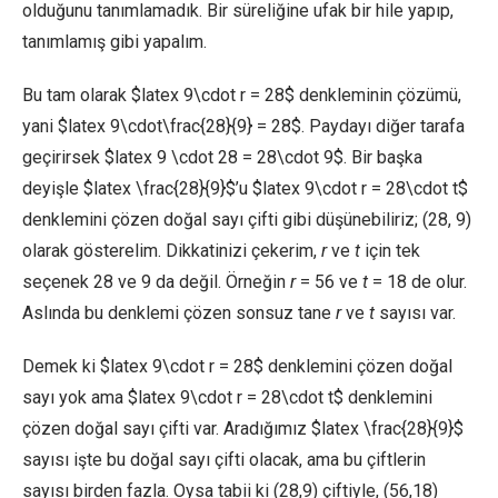
olduğunu tanımlamadık. Bir süreliğine ufak bir hile yapıp,
tanımlamış gibi yapalım.
Bu tam olarak $latex 9\cdot r = 28$ denkleminin çözümü,
yani $latex 9\cdot\frac{28}{9} = 28$. Paydayı diğer tarafa
geçirirsek $latex 9 \cdot 28 = 28\cdot 9$. Bir başka
deyişle $latex \frac{28}{9}$’u $latex 9\cdot r = 28\cdot t$
denklemini çözen doğal sayı çifti gibi düşünebiliriz; (28, 9)
olarak gösterelim. Dikkatinizi çekerim,
r
ve
t
için tek
seçenek 28 ve 9 da değil. Örneğin
r
= 56 ve
t
= 18 de olur.
Aslında bu denklemi çözen sonsuz tane
r
ve
t
sayısı var.
Demek ki $latex 9\cdot r = 28$ denklemini çözen doğal
sayı yok ama $latex 9\cdot r = 28\cdot t$ denklemini
çözen doğal sayı çifti var. Aradığımız $latex \frac{28}{9}$
sayısı işte bu doğal sayı çifti olacak, ama bu çiftlerin
sayısı birden fazla. Oysa tabii ki (28,9) çiftiyle, (56,18)