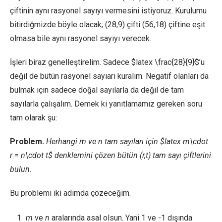
çiftinin aynı rasyonel sayıyı vermesini istiyoruz. Kurulumu
bitirdiğmizde böyle olacak; (28,9) çifti (56,18) çiftine eşit
olmasa bile aynı rasyonel sayıyı verecek.
İşleri biraz genelleştirelim. Sadece $latex \frac{28}{9}$’u
değil de bütün rasyonel sayıarı kuralım. Negatif olanları da
bulmak için sadece doğal sayılarla da değil de tam
sayılarla çalışalım. Demek ki yanıtlamamız gereken soru
tam olarak şu:
Problem.
Herhangi m ve n tam sayıları için $latex m\cdot
r = n\cdot t$ denklemini çözen bütün (r,t) tam sayı çiftlerini
bulun.
Bu problemi iki adımda çözeceğim.
m
ve
n
aralarında asal olsun. Yani 1 ve -1 dışında