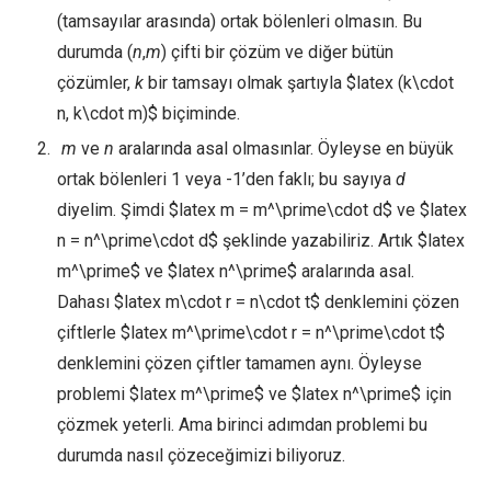
(tamsayılar arasında) ortak bölenleri olmasın. Bu
durumda (
n
,
m
) çifti bir çözüm ve diğer bütün
çözümler,
k
bir tamsayı olmak şartıyla $latex (k\cdot
n, k\cdot m)$ biçiminde.
m
ve
n
aralarında asal olmasınlar. Öyleyse en büyük
ortak bölenleri 1 veya -1’den faklı; bu sayıya
d
diyelim. Şimdi $latex m = m^\prime\cdot d$ ve $latex
n = n^\prime\cdot d$ şeklinde yazabiliriz. Artık $latex
m^\prime$ ve $latex n^\prime$ aralarında asal.
Dahası $latex m\cdot r = n\cdot t$ denklemini çözen
çiftlerle $latex m^\prime\cdot r = n^\prime\cdot t$
denklemini çözen çiftler tamamen aynı. Öyleyse
problemi $latex m^\prime$ ve $latex n^\prime$ için
çözmek yeterli. Ama birinci adımdan problemi bu
durumda nasıl çözeceğimizi biliyoruz.