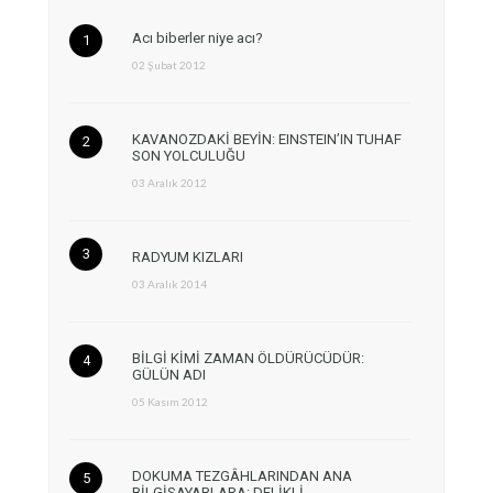
Acı biberler niye acı?
02 Şubat 2012
KAVANOZDAKİ BEYİN: EINSTEIN’IN TUHAF
SON YOLCULUĞU
03 Aralık 2012
RADYUM KIZLARI
03 Aralık 2014
BİLGİ KİMİ ZAMAN ÖLDÜRÜCÜDÜR:
GÜLÜN ADI
05 Kasım 2012
DOKUMA TEZGÂHLARINDAN ANA
BİLGİSAYARLARA: DELİKLİ…