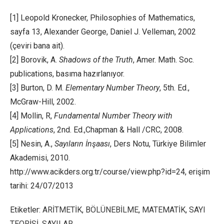
[1] Leopold Kronecker, Philosophies of Mathematics,
sayfa 13, Alexander George, Daniel J. Velleman, 2002
(çeviri bana ait).
[2] Borovik, A.
Shadows of the Truth
, Amer. Math. Soc.
publications, basıma hazırlanıyor.
[3] Burton, D. M.
Elementary Number Theory
, 5th. Ed.,
McGraw-Hill, 2002.
[4] Mollin, R,
Fundamental Number Theory with
Applications
, 2nd. Ed.,Chapman & Hall /CRC, 2008.
[5] Nesin, A.,
Sayıların İnşaası
, Ders Notu, Türkiye Bilimler
Akademisi, 2010.
http://www.acikders.org.tr/course/view.php?id=24, erişim
tarihi: 24/07/2013
Etiketler:
ARİTMETİK
,
BÖLÜNEBİLME
,
MATEMATİK
,
SAYI
TEORİSİ
,
SAYILAR