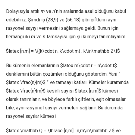
Dolayısıyla artık
m
ve
n
‘nin aralarında asal olduğunu kabul
edebiliriz. Şimdi iş (28,9) ve (56,18) gibi çiftlerin aynı
rasyonel sayıyı vermesini sağlamaya geldi. Bunun için
herhangi iki
m
ve
n
tamsayısı için şu kümeyi tanımlayalım.
$latex [n,m] = \{(k\cdot n, k\cdot m) : k\in\mathbb Z\}$
Bu kümenin elemanlarının $latex m\cdot r = n\cdot t$
denklemini bütün çözümleri olduğunu gösterdim. Yani ”
$latex \frac{n}{m}$ ” ve tamsayı katları. Kümeler kuramında
$latex \frac{n}{m}$ kesirli sayısı $latex [n,m]$ kümesi
olarak tanımlanır, ve böylece farklı çiftlerin, eşit olmasalar
bile, aynı rasyonel sayıyı vermeleri sağlanır. Bu durumda
rasyonel sayılar kümesi
$latex \mathbb Q = \lbrace [n,m] : n,m\in\mathbb Z$ ve