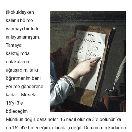
İlkokuldayken
kalanlı bölme
yapmayı bir türlü
anlayamamıştım.
Tahtaya
kalktığımda
dakikalarca
uğraşırdım, ta ki
öğretmenim beni
yerime gönderene
kadar… Mesela
16’yı 3’e
böleceğim.
Mümkün değil, daha neler, 16 nasıl olur da 3’e bölünür. Ya
da 15’i 4’e böleceğim; olacak iş değil! Durumum o kadar da