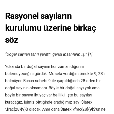
Rasyonel sayıların
kurulumu üzerine birkaç
söz
“Doğal sayıları tanrı yarattı, gerisi insanların işi” [1]
Yukarıda bir doğal sayının her zaman diğerini
bölemeyeceğini gördük. Mesela verdiğim örnekte 9, 28’i
bölmüyor. Bunun sebebi 9 ile çarpıldığında 28 eden bir
doğal sayının olmaması. Böyle bir doğal sayı yok ama
böyle bir sayıya ihtiyaç var belli ki. İşte bu sayıları
kuracağız. İşimiz bittiğinde aradığımız sayı $latex
\frac{28}{9}$ olacak. Ama daha $latex \frac{28}{9}$’un ne