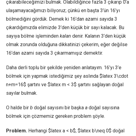
çıkarabileceğimizi bulmak. Olabildiğince fazla 3 çıkarıp 0’a
ulaşamayacağımızı biliyoruz; çünkü en başta 3’ün 16’yı
bölmediğini gördük. Demek ki 16’dan azami sayıda 3
çıkardığımızda elimizde 3’den küçük bir sayı kalacak. Bu
sayıya bölme işleminden
kalan
denir. Kalanın 3’den küçük
olmak zorunda olduğuna dikkatinizi çekerim, eğer değilse
16’dan azami sayıda 3 çıkarmamışız demektir.
Daha derli toplu bir şekilde yeniden anlatayım. 16’yı 3’e
bölmek için yapmak istediğimiz şey aslında $latex 3\cdot
n+m=16$ şartını ve $latex m < 3$ şartını sağlayan doğal
sayılar bulmak.
O halde bir
b
doğal sayısını bir başka
a
doğal sayısına
bölmek için çözmemiz gereken problem şöyle.
Problem.
Herhangi $latex a < b$, $latex b\neq 0$ doğal