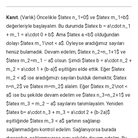
Kanıt.
(Varlık) Öncelikle $latex n_1=0$ ve $latex m_1=b$
değerleriyle başlayalım. Bu durumda $latex b = a\cdot n_1
+ m_1 = a\cdot 0 + b$. Ama $latex a <b$ olduğundan
dolayı $latex m_1\not < a$. Öyleyse aradığımız sayıları
henüz bulamadık. Devam edelim; $latex n_2=n_1+1$ ve
$latex m_2=m_1 – a$ olsun. Şimdi $latex b = a\cdot n_2 +
m_2 = a\cdot 1 + (b-a)$ eşitliğini elde ettik. Eğer $latex
m_2 < a$ ise aradığımızı sayıları bulduk demektir, $latex
n=n_2$ ve $latex m=m_2$ alalım. Eğer $latex m_2\not <
a$ ise bu şekilde devam edelim ve $latex n_3=n_2+1$ ve
$latex m_3 = m_2 – a$ sayılarını tanımlayalım. Yeniden
$latex b= a\cdot n_3 + m_3 = a\cdot 2 + (b-2a)$
eşitliğinde $latex m_3 < a$ şartının sağlanıp
sağlanmadığını kontrol edelim. Sağlanıyorsa burada