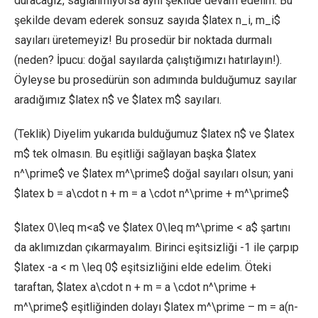
duracağız, sağlanmıyorsa aynı şekilde devam edelim. Bu
şekilde devam ederek sonsuz sayıda $latex n_i, m_i$
sayıları üretemeyiz! Bu prosedür bir noktada durmalı
(neden? İpucu: doğal sayılarda çalıştığımızı hatırlayın!).
Öyleyse bu prosedürün son adımında bulduğumuz sayılar
aradığımız $latex n$ ve $latex m$ sayıları.
(Teklik) Diyelim yukarıda bulduğumuz $latex n$ ve $latex
m$ tek olmasın. Bu eşitliği sağlayan başka $latex
n^\prime$ ve $latex m^\prime$ doğal sayıları olsun; yani
$latex b = a\cdot n + m = a \cdot n^\prime + m^\prime$
$latex 0\leq m<a$ ve $latex 0\leq m^\prime < a$ şartını
da aklımızdan çıkarmayalım. Birinci eşitsizliği -1 ile çarpıp
$latex -a < m \leq 0$ eşitsizliğini elde edelim. Öteki
taraftan, $latex a\cdot n + m = a \cdot n^\prime +
m^\prime$ eşitliğinden dolayı $latex m^\prime – m = a(n-