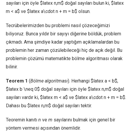
sayıları için öyle $latex n,m$ doğal sayıları bulun ki, $latex
m < a$ ve $latex a\cdot n + m = b$ olsun.
Tecrübelerimizden bu problemi nasıl çözeceğimizi
biliyoruz. Bunca yıldır bir sayıyı diğerine böldük, problem
çıkmadı. Ama şimdiye kadar yaptığım açıklamalardan bu
problemin her zaman çözülebileceği hiç de açık değil. Bu
problemin çözümü matematikte bölme algoritması olarak
bilinir.
Teorem 1
(
Bölme algoritması
). Herhangi $latex a < b$,
$latex b \neq 0$ doğal sayıları için öyle $latex n,m$ doğal
sayıları vardır ki, $latex m < a$ ve $latex a\cdot n + m = b$.
Dahası bu $latex n,m$ doğal sayıları tektir.
Teoremin kanıtı
n
ve
m
sayılarını bulmak için genel bir
yöntem vermesi açısından önemlidir.