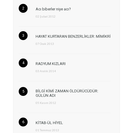
Acı biberler niye acı?
02 Şubat 2012
HAYAT KURTARAN BENZERLİKLER: MİMİKRİ
07 Ocak 2013
RADYUM KIZLARI
03 Aralık 2014
BİLGİ KİMİ ZAMAN ÖLDÜRÜCÜDÜR:
GÜLÜN ADI
05 Kasım 2012
KİTAB-ÜL HİYEL
01 Temmuz 2013