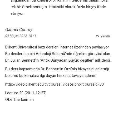
alışkanlıkları da kolestrol birikiminini tetiklemiş olabilir. Ötzi
tek bir örnek sonuçta. İstatistiki olarak fazla birşey ifade
etmiyor.
Gabriel Conroy
04 Mayıs 2012, 15:46
Yanıtla
Bilkent Üniversitesi bazı dersleri Internet üzerinden paylaşıyor.
Bu derslerden biri Arkeoloji Bölümü’nde öğretim görevlisi olan
Dr. Julian Bennett’in “Antik Dünyadan Büyük Keşifler” adlı dersi.
Bu ders kapsamında Dr. Bennett’in Ötzi’nin hikayesini anlattığı
bölümü bu konulara ilgi duyan herkese tavsiye ederim.
http://video.bilkent.edu.tr/course_videos.php?courseid=30
Lecture 29 (2011-12-27)
Ötzi The Iceman