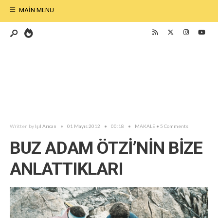
MAIN MENU
Written by
Işıl Arıcan
•
01 Mayıs 2012
•
00:18
•
MAKALE
• 5 Comments
BUZ ADAM ÖTZİ’NİN BİZE
ANLATTIKLARI