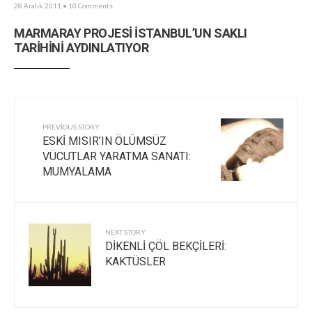
28 Aralık 2011
• 10 Comments
MARMARAY PROJESİ İSTANBUL’UN SAKLI
TARİHİNİ AYDINLATIYOR
PREVIOUS STORY
ESKİ MISIR’IN ÖLÜMSÜZ
VÜCUTLAR YARATMA SANATI:
MUMYALAMA
NEXT STORY
DİKENLİ ÇÖL BEKÇİLERİ:
KAKTÜSLER