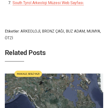
South Tyrol Arkeoloji Müzesi Web Sayfası.
Etiketler:
ARKEOLOJİ
,
BRONZ ÇAĞI
,
BUZ ADAM
,
MUMYA
,
ÖTZİ
Related Posts
MAKALE
,
SESLİ YAZI