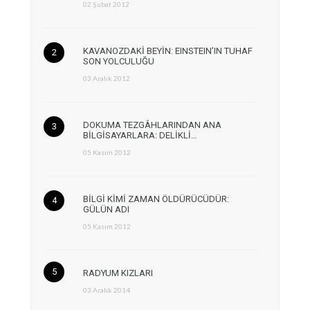
02 Şubat 2012
KAVANOZDAKİ BEYİN: EINSTEIN’IN TUHAF
SON YOLCULUĞU
03 Aralık 2012
DOKUMA TEZGÂHLARINDAN ANA
BİLGİSAYARLARA: DELİKLİ…
05 Kasım 2012
BİLGİ KİMİ ZAMAN ÖLDÜRÜCÜDÜR:
GÜLÜN ADI
05 Kasım 2012
RADYUM KIZLARI
03 Aralık 2014