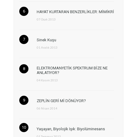
HAYAT KURTARAN BENZERLİKLER: MİMİKRİ
07 Ocak 2013
Sinek Kuşu
01 Aralık 2013
ELEKTROMANYETİK SPEKTRUM BİZE NE
ANLATIYOR?
04 Kasım 2013
ZEPLİN GERİ Mİ DÖNÜYOR?
06 Nisan 2014
Yaşayan, Biyolojik Işık: Biyolüminesans
01 Temmuz 2013