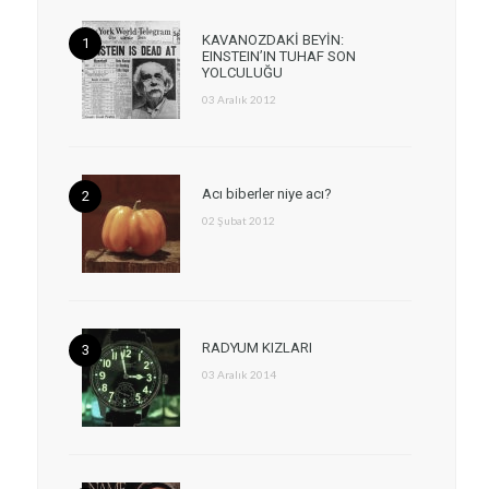
KAVANOZDAKİ BEYİN:
EINSTEIN’IN TUHAF SON
YOLCULUĞU
03 Aralık 2012
Acı biberler niye acı?
02 Şubat 2012
RADYUM KIZLARI
03 Aralık 2014