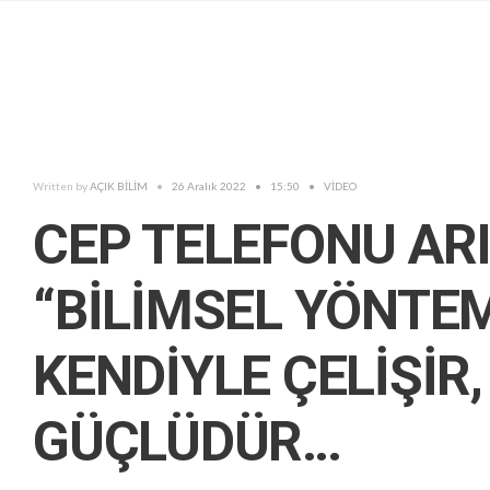
Written by
AÇIK BİLİM
•
26 Aralık 2022
•
15:50
•
VİDEO
CEP TELEFONU ARI
“BİLİMSEL YÖNTEM
KENDİYLE ÇELİŞİR
GÜÇLÜDÜR…