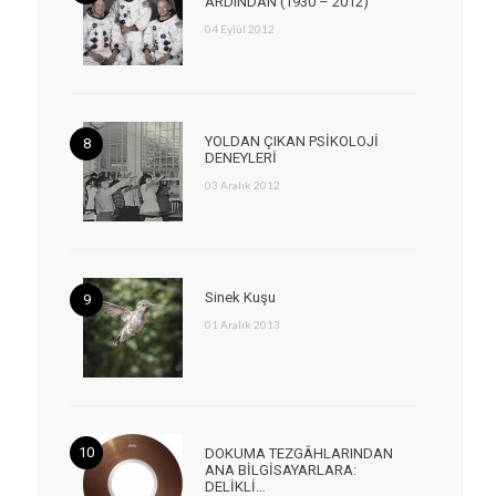
ARDINDAN (1930 – 2012)
04 Eylül 2012
YOLDAN ÇIKAN PSİKOLOJİ
DENEYLERİ
03 Aralık 2012
Sinek Kuşu
01 Aralık 2013
DOKUMA TEZGÂHLARINDAN
ANA BİLGİSAYARLARA:
DELİKLİ…