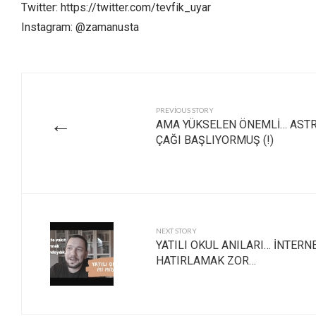
Twitter: https://twitter.com/tevfik_uyar
Instagram: @zamanusta
PREVIOUS STORY
←
AMA YÜKSELEN ÖNEMLİ… ASTRO
ÇAĞI BAŞLIYORMUŞ (!)
NEXT STORY
YATILI OKUL ANILARI… İNTERN
HATIRLAMAK ZOR…