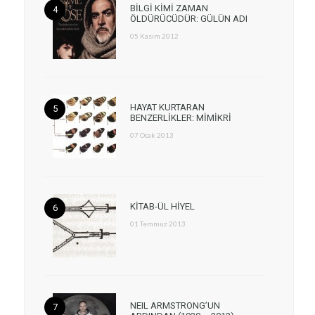
BİLGİ KİMİ ZAMAN
ÖLDÜRÜCÜDÜR: GÜLÜN ADI
05 Kasım 2012
HAYAT KURTARAN
BENZERLİKLER: MİMİKRİ
07 Ocak 2013
KİTAB-ÜL HİYEL
01 Temmuz 2013
NEIL ARMSTRONG’UN