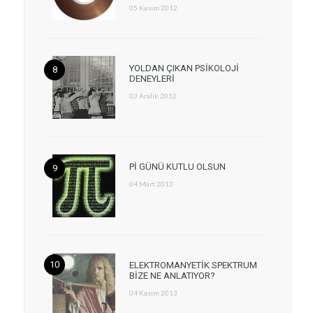
05 Kasım 2012
YOLDAN ÇIKAN PSİKOLOJİ
DENEYLERİ
03 Aralık 2012
Pİ GÜNÜ KUTLU OLSUN
04 Mart 2013
ELEKTROMANYETİK SPEKTRUM
BİZE NE ANLATIYOR?
04 Kasım 2013