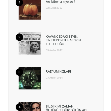
Acı biberler niye acı?
02 Şubat 2012
KAVANOZDAKİ BEYİN:
EINSTEIN’IN TUHAF SON
YOLCULUĞU
03 Aralık 2012
RADYUM KIZLARI
03 Aralık 2014
BİLGİ KİMİ ZAMAN
ÖLDÜRÜCÜDÜR: GÜLÜN ADI