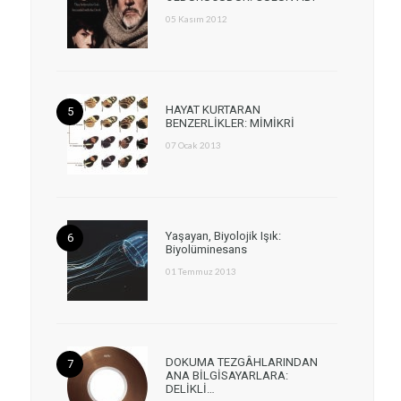
05 Kasım 2012
HAYAT KURTARAN
BENZERLİKLER: MİMİKRİ
07 Ocak 2013
Yaşayan, Biyolojik Işık:
Biyolüminesans
01 Temmuz 2013
DOKUMA TEZGÂHLARINDAN
ANA BİLGİSAYARLARA:
DELİKLİ…