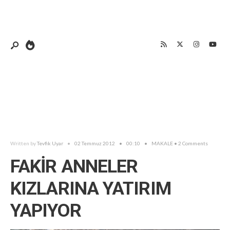
Written by
Tevfik Uyar
•
02 Temmuz 2012
•
00:10
•
MAKALE
• 2 Comments
FAKİR ANNELER
KIZLARINA YATIRIM
YAPIYOR