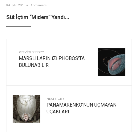
04 Eylül 2013
• 3 Comments
Süt İçtim “Midem” Yandı…
PREVIOUS STORY
MARSLILARIN İZİ PHOBOS’TA
BULUNABİLİR
NEXT STORY
PANAMARENKO’NUN UÇMAYAN
UÇAKLARI