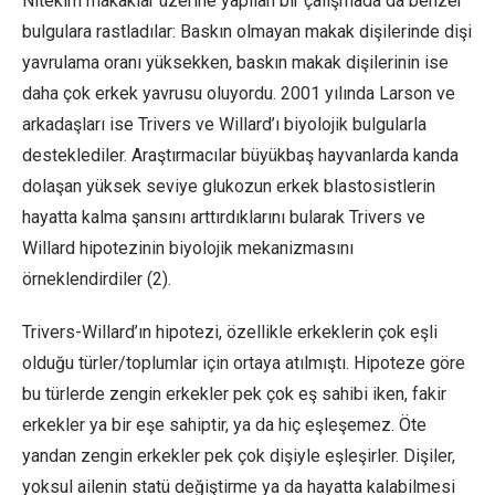
Nitekim makaklar üzerine yapılan bir çalışmada da benzer
bulgulara rastladılar: Baskın olmayan makak dişilerinde dişi
yavrulama oranı yüksekken, baskın makak dişilerinin ise
daha çok erkek yavrusu oluyordu. 2001 yılında Larson ve
arkadaşları ise Trivers ve Willard’ı biyolojik bulgularla
desteklediler. Araştırmacılar büyükbaş hayvanlarda kanda
dolaşan yüksek seviye glukozun erkek blastosistlerin
hayatta kalma şansını arttırdıklarını bularak Trivers ve
Willard hipotezinin biyolojik mekanizmasını
örneklendirdiler (2).
Trivers-Willard’ın hipotezi, özellikle erkeklerin çok eşli
olduğu türler/toplumlar için ortaya atılmıştı. Hipoteze göre
bu türlerde zengin erkekler pek çok eş sahibi iken, fakir
erkekler ya bir eşe sahiptir, ya da hiç eşleşemez. Öte
yandan zengin erkekler pek çok dişiyle eşleşirler. Dişiler,
yoksul ailenin statü değiştirme ya da hayatta kalabilmesi