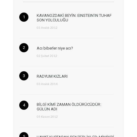
KAVANOZDAKİ BEYİN: EINSTEIN’IN TUHAF
SON YOLCULUĞU
03 Aralık 2012
Acı biberler niye acı?
02 Şubat 2012
RADYUM KIZLARI
03 Aralık 2014
BİLGİ KİMİ ZAMAN ÖLDÜRÜCÜDÜR:
GÜLÜN ADI
05 Kasım 2012