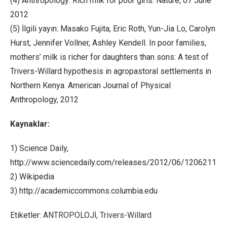
(4) Anthropology: Rich milk for poor girls. Nature, 07 June
2012
(5) İlgili yayın: Masako Fujita, Eric Roth, Yun-Jia Lo, Carolyn
Hurst, Jennifer Vollner, Ashley Kendell. In poor families,
mothers’ milk is richer for daughters than sons: A test of
Trivers-Willard hypothesis in agropastoral settlements in
Northern Kenya. American Journal of Physical
Anthropology, 2012
Kaynaklar:
1) Science Daily,
http://www.sciencedaily.com/releases/2012/06/120621113
2) Wikipedia
3) http://academiccommons.columbia.edu
Etiketler:
ANTROPOLOJİ
,
Trivers-Willard