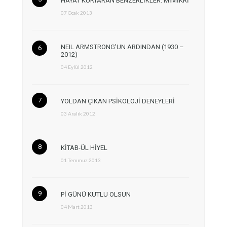
HAYAT KURTARAN BENZERLİKLER: MİMİKRİ
07 Ocak 2013
NEIL ARMSTRONG’UN ARDINDAN (1930 –
2012)
04 Eylül 2012
YOLDAN ÇIKAN PSİKOLOJİ DENEYLERİ
03 Aralık 2012
KİTAB-ÜL HİYEL
01 Temmuz 2013
Pİ GÜNÜ KUTLU OLSUN
04 Mart 2013