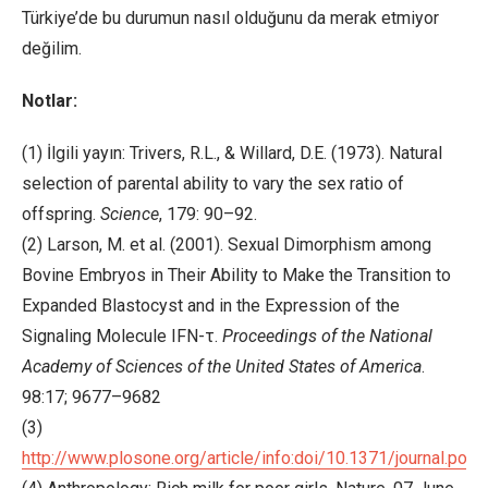
Türkiye’de bu durumun nasıl olduğunu da merak etmiyor
değilim.
Notlar:
(1) İlgili yayın: Trivers, R.L., & Willard, D.E. (1973). Natural
selection of parental ability to vary the sex ratio of
offspring.
Science
, 179: 90–92.
(2) Larson, M. et al. (2001). Sexual Dimorphism among
Bovine Embryos in Their Ability to Make the Transition to
Expanded Blastocyst and in the Expression of the
Signaling Molecule IFN-τ.
Proceedings of the National
Academy of Sciences of the United States of America
.
98:17; 9677–9682
(3)
http://www.plosone.org/article/info:doi/10.1371/journal.pon