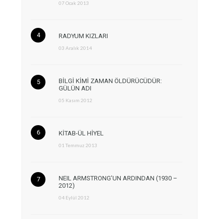
07 Ocak 2013
RADYUM KIZLARI
03 Aralık 2014
BİLGİ KİMİ ZAMAN ÖLDÜRÜCÜDÜR:
GÜLÜN ADI
05 Kasım 2012
KİTAB-ÜL HİYEL
01 Temmuz 2013
NEIL ARMSTRONG’UN ARDINDAN (1930 –
2012)
04 Eylül 2012