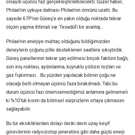
olsaydı üçüncü faz gerçekleştirilebilecekti. Güzel haber;
Philae’nin uykuya dalması Philae’nin ömrünü uzattı. Bu
sayede 67P’nin Güneş’e en yakın olduğu noktada tekrar
ölçüm yapma ihtimali var. Tesadüfi bir avantaj…
Philae’nin enerjiye muhtaç olduğunu bildiğimizden
deneylerin çoğunu pille desteklenen saatlere sıkıştırdık.
Güneş panellerinin tekrar şarj edilmesi birçok faktöre bağlı;
son iniş noktası, aydınlanma, kuyruklu yıldızın tozları ve
gaz fışkırması… Bu yüzden yapılacak bilimin çoğu ne
olacağı belli olmayan üçüncü faza bırakılmadı. Tabi bu
durum üçüncü fazı önemsemediğimiz anlamına gelmemeli
ki %10’luk kısım da bilimsel sürprizlerin ortaya çıkmasını
sağlayabilir.
Bu tür eksikliklerden dolayı ileriki derin uzay keşif
görevlerinin radyoizotop jeneratörü gibi daha güçlü enerji