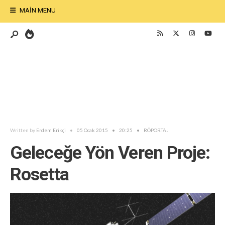
MAIN MENU
Written by
Erdem Erikçi
•
05 Ocak 2015
•
20:25
•
RÖPORTAJ
Geleceğe Yön Veren Proje:
Rosetta