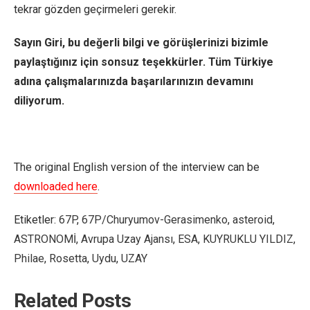
tekrar gözden geçirmeleri gerekir.
Sayın Giri, bu değerli bilgi ve görüşlerinizi bizimle
paylaştığınız için sonsuz teşekkürler. Tüm Türkiye
adına çalışmalarınızda başarılarınızın devamını
diliyorum.
The original English version of the interview can be
downloaded here
.
Etiketler:
67P
,
67P/Churyumov-Gerasimenko
,
asteroid
,
ASTRONOMİ
,
Avrupa Uzay Ajansı
,
ESA
,
KUYRUKLU YILDIZ
,
Philae
,
Rosetta
,
Uydu
,
UZAY
Related Posts