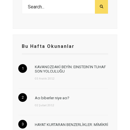
Bu Hafta Okunanlar
KAVANOZDAKİ BEYİN: EINSTEIN’IN TUHAF
SON YOLCULUĞU
03 Aralık 2012
Acı biberler niye acı?
02 Şubat 2012
HAYAT KURTARAN BENZERLİKLER: MİMİKRİ