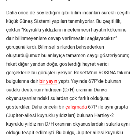
Daha önce de söylediğim gibi bilim insanları sürekli çeşitli
küçük Güneş Sistemi yapıları tanımlıyorlar. Bu çeşitlilik,
çoktan “Kuyruklu yıldızların incelenmesi hayatın kökenine
dair bilinmeyenlere cevap verilmesini sağlayacaktır.”
görüşünü kırdı. Bilimsel sırlardan bahsederken
oluşturduğumuz bu anlayışa tamamen saygı gösteriyorum;
fakat diğer yandan doğa, gösterdiği hayret verici
gerçeklerle bu görüşleri yıkıyor. Rosetta’nın ROSINA takımı
bulgularına dair
bir yayın
yaptı. Yayında 67P’de bulunan
sudaki deuterium-hidrojen (D/H) oranının Dünya
okyanusyanlarındaki sulardan çok farklı olduğunu
gösterdiler. Daha önceki bir
çalışmada
67P ile aynı grupta
(Jupiter-ailesi kuyruklu yıldızları) bulunan Hartley-2
kuyruklu yıldızının D/H oranının okyanuslardaki sularla aynı
olduğu tespit edilmişti. Bu bulgu, Jupiter ailesi kuyruklu