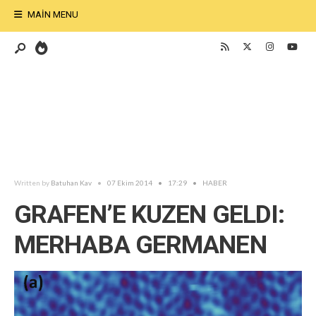
MAIN MENU
Written by
Batuhan Kav
•
07 Ekim 2014
•
17:29
•
HABER
GRAFEN’E KUZEN GELDI:
MERHABA GERMANEN