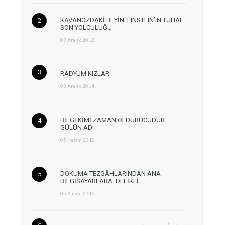
KAVANOZDAKİ BEYİN: EINSTEIN’IN TUHAF
SON YOLCULUĞU
03 Aralık 2012
RADYUM KIZLARI
03 Aralık 2014
BİLGİ KİMİ ZAMAN ÖLDÜRÜCÜDÜR:
GÜLÜN ADI
05 Kasım 2012
DOKUMA TEZGÂHLARINDAN ANA
BİLGİSAYARLARA: DELİKLİ…
05 Kasım 2012