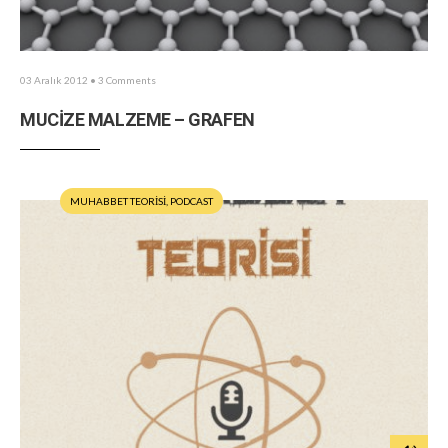
03 Aralık 2012
• 3 Comments
MUCİZE MALZEME – GRAFEN
MUHABBET TEORİSİ
,
PODCAST