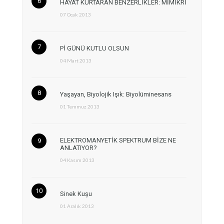
HAYAT KURTARAN BENZERLİKLER: MİMİKRİ
07 Ocak 2013
Pİ GÜNÜ KUTLU OLSUN
04 Mart 2013
Yaşayan, Biyolojik Işık: Biyolüminesans
01 Temmuz 2013
ELEKTROMANYETİK SPEKTRUM BİZE NE
ANLATIYOR?
04 Kasım 2013
Sinek Kuşu
01 Aralık 2013