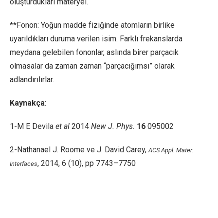
oluşturdukları materyel.
**Fonon: Yoğun madde fiziğinde atomların birlike
uyarıldıkları duruma verilen isim. Farklı frekanslarda
meydana gelebilen fononlar, aslında birer parçacık
olmasalar da zaman zaman “parçacığımsı” olarak
adlandırılırlar.
Kaynakça
:
1-M E Devila
et al
2014
New J. Phys.
16
095002
2-Nathanael J. Roome
ve
J. David Carey,
ACS Appl. Mater.
,
2014
,
6
(10), pp 7743–7750
Interfaces