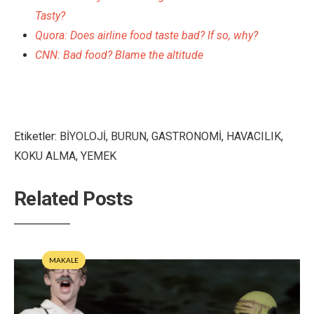
Tasty?
Quora: Does airline food taste bad? If so, why?
CNN: Bad food? Blame the altitude
Etiketler:
BİYOLOJİ
,
BURUN
,
GASTRONOMİ
,
HAVACILIK
,
KOKU ALMA
,
YEMEK
Related Posts
MAKALE