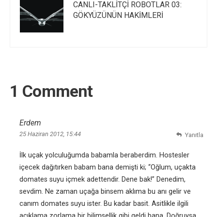
CANLI-TAKLİTÇİ ROBOTLAR 03:
GÖKYÜZÜNÜN HAKİMLERİ
1 Comment
Erdem
25 Haziran 2012, 15:44
Yanıtla
İlk uçak yolculuğumda babamla beraberdim. Hostesler
içecek dağıtırken babam bana demişti ki; “Oğlum, uçakta
domates suyu içmek adettendir. Dene bak!” Denedim,
sevdim. Ne zaman uçağa binsem aklıma bu anı gelir ve
canım domates suyu ister. Bu kadar basit. Asitlikle ilgili
açıklama zorlama bir bilimsellik gibi geldi bana. Doğruysa