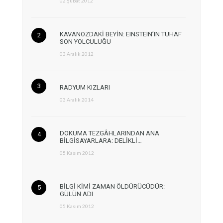
02 Şubat 2012
KAVANOZDAKİ BEYİN: EINSTEIN’IN TUHAF
SON YOLCULUĞU
03 Aralık 2012
RADYUM KIZLARI
03 Aralık 2014
DOKUMA TEZGÂHLARINDAN ANA
BİLGİSAYARLARA: DELİKLİ…
05 Kasım 2012
BİLGİ KİMİ ZAMAN ÖLDÜRÜCÜDÜR:
GÜLÜN ADI
05 Kasım 2012