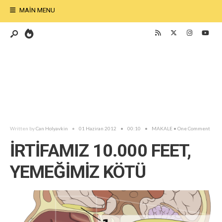
MAIN MENU
Written by
Can Holyavkin
•
01 Haziran 2012
•
00:10
•
MAKALE
• One Comment
İRTİFAMIZ 10.000 FEET,
YEMEĞİMİZ KÖTÜ