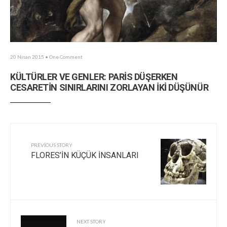
20 Nisan 2015
• One Comment
KÜLTÜRLER VE GENLER: PARİS DÜŞERKEN
CESARETİN SINIRLARINI ZORLAYAN İKİ DÜŞÜNÜR
PREVIOUS STORY
FLORES’İN KÜÇÜK İNSANLARI
NEXT STORY