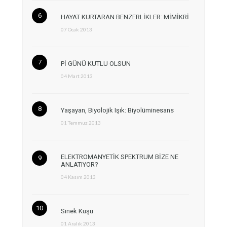
HAYAT KURTARAN BENZERLİKLER: MİMİKRİ
07 Ocak 2013
Pİ GÜNÜ KUTLU OLSUN
04 Mart 2013
Yaşayan, Biyolojik Işık: Biyolüminesans
01 Temmuz 2013
ELEKTROMANYETİK SPEKTRUM BİZE NE
ANLATIYOR?
04 Kasım 2013
Sinek Kuşu
01 Aralık 2013