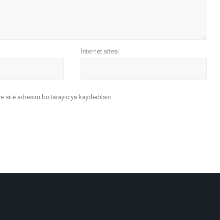
İnternet sitesi
 site adresim bu tarayıcıya kaydedilsin.