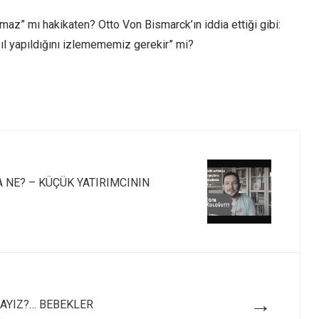
amaz” mı hakikaten? Otto Von Bismarck’ın iddia ettiği gibi:
sıl yapıldığını izlemememiz gerekir” mi?
A NE? – KÜÇÜK YATIRIMCININ
→
MAYIZ?… BEBEKLER