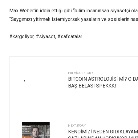
Max Weber’in iddia ettiği gibi “bilim insanınsan siyasetçi ol
“Saygımızı yitirmek istemiyorsak yasaların ve sosislerin na
#kargeliyor, #siyaset, #safsatalar
PREVIOUS STORY
←
BITCOIN ASTROLOJİSİ Mİ? O D
BAŞ BELASI SPEKKK!
NEXT STORY
KENDİMİZİ NEDEN GIDIKLAYA