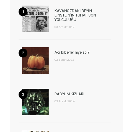
KAVANOZDAKİ BEYİN:
EINSTEIN’IN TUHAF SON
YOLCULUĞU
03 Aralık 2012
Acı biberler niye acı?
02 Şubat 2012
RADYUM KIZLARI
03 Aralık 2014