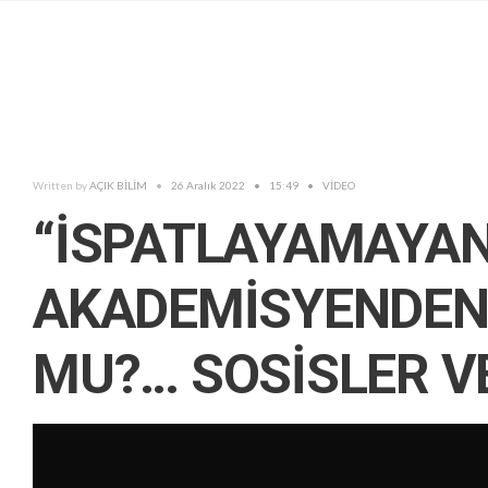
Written by
AÇIK BİLİM
•
26 Aralık 2022
•
15:49
•
VİDEO
“İSPATLAYAMAYAN 
AKADEMİSYENDEN 
MU?… SOSİSLER V