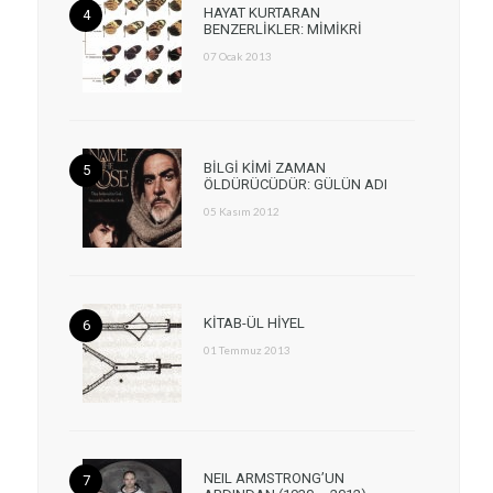
HAYAT KURTARAN
BENZERLİKLER: MİMİKRİ
07 Ocak 2013
BİLGİ KİMİ ZAMAN
ÖLDÜRÜCÜDÜR: GÜLÜN ADI
05 Kasım 2012
KİTAB-ÜL HİYEL
01 Temmuz 2013
NEIL ARMSTRONG’UN