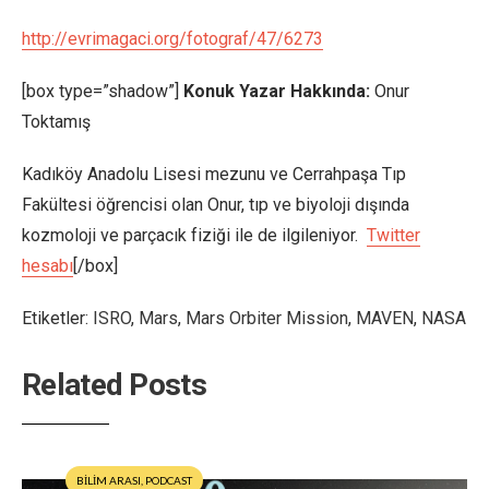
http://evrimagaci.org/fotograf/47/6273
[box type=”shadow”]
Konuk Yazar Hakkında:
Onur
Toktamış
Kadıköy Anadolu Lisesi mezunu ve Cerrahpaşa Tıp
Fakültesi öğrencisi olan Onur, tıp ve biyoloji dışında
kozmoloji ve parçacık fiziği ile de ilgileniyor.
Twitter
hesabı
[/box]
Etiketler:
ISRO
,
Mars
,
Mars Orbiter Mission
,
MAVEN
,
NASA
Related Posts
BİLİM ARASI
,
PODCAST