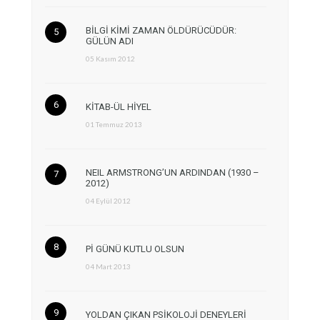
BİLGİ KİMİ ZAMAN ÖLDÜRÜCÜDÜR:
GÜLÜN ADI
05 Kasım 2012
KİTAB-ÜL HİYEL
01 Temmuz 2013
NEIL ARMSTRONG’UN ARDINDAN (1930 –
2012)
04 Eylül 2012
Pİ GÜNÜ KUTLU OLSUN
04 Mart 2013
YOLDAN ÇIKAN PSİKOLOJİ DENEYLERİ