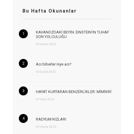
Bu Hafta Okunanlar
KAVANOZDAKİ BEYİN: EINSTEIN’IN TUHAF
SON YOLCULUĞU
03 Aralık 2012
Acı biberler niye acı?
02 Şubat 2012
HAYAT KURTARAN BENZERLİKLER: MİMİKRİ
07 Ocak 2013
RADYUM KIZLARI
03 Aralık 2014