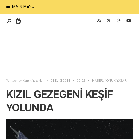
MAIN MENU
Written by
Konuk Yazarlar
•
01 Eylül 2014
•
00:02
•
HABER
,
KONUK YAZAR
KIZIL GEZEGENİ KEŞİF
YOLUNDA