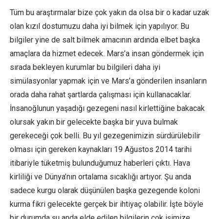
Tüm bu araştırmalar bize çok yakın da olsa bir o kadar uzak
olan kızıl dostumuzu daha iyi bilmek için yapılıyor. Bu
bilgiler yine de salt bilmek amacının ardında elbet başka
amaçlara da hizmet edecek. Mars’a insan göndermek için
sırada bekleyen kurumlar bu bilgileri daha iyi
simülasyonlar yapmak için ve Mars’a gönderilen insanların
orada daha rahat şartlarda çalışması için kullanacaklar.
İnsanoğlunun yaşadığı gezegeni nasıl kirlettiğine bakacak
olursak yakın bir gelecekte başka bir yuva bulmak
gerekeceği çok belli. Bu yıl gezegenimizin sürdürülebilir
olması için gereken kaynakları 19 Ağustos 2014 tarihi
itibariyle tüketmiş bulunduğumuz haberleri çıktı. Hava
kirliliği ve Dünya’nın ortalama sıcaklığı artıyor. Şu anda
sadece kurgu olarak düşünülen başka gezegende koloni
kurma fikri gelecekte gerçek bir ihtiyaç olabilir. İşte böyle
bir durumda şu anda elde edilen bilgilerin çok işimize