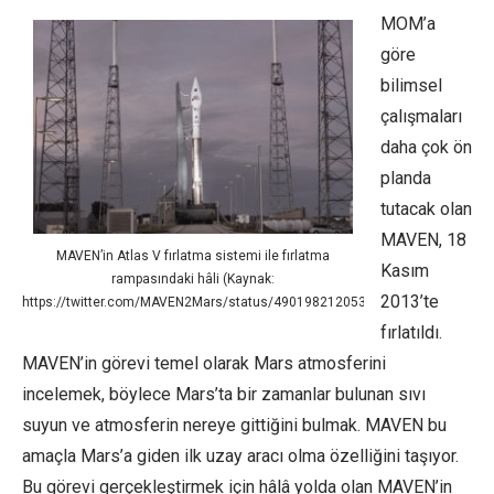
MOM’a
göre
bilimsel
çalışmaları
daha çok ön
planda
tutacak olan
MAVEN, 18
MAVEN’in Atlas V fırlatma sistemi ile fırlatma
Kasım
rampasındaki hâli (Kaynak:
2013’te
https://twitter.com/MAVEN2Mars/status/490198212053962752/photo/1)
fırlatıldı.
MAVEN’in görevi temel olarak Mars atmosferini
incelemek, böylece Mars’ta bir zamanlar bulunan sıvı
suyun ve atmosferin nereye gittiğini bulmak. MAVEN bu
amaçla Mars’a giden ilk uzay aracı olma özelliğini taşıyor.
Bu görevi gerçekleştirmek için hâlâ yolda olan MAVEN’in