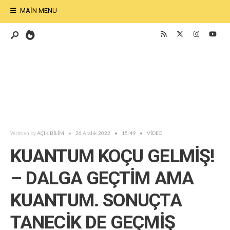
MAIN MENU
Written by
AÇIK BİLİM
•
26 Aralık 2022
•
15:49
•
VİDEO
KUANTUM KOÇU GELMİŞ!
– DALGA GEÇTİM AMA
KUANTUM. SONUÇTA
TANECİK DE GEÇMİŞ