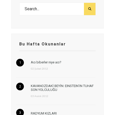
Bu Hafta Okunanlar
Acı biberler niye acı?
02 Şubat 2012
KAVANOZDAKİ BEYİN: EINSTEIN’IN TUHAF
SON YOLCULUĞU
03 Aralık 2012
RADYUM KIZLARI