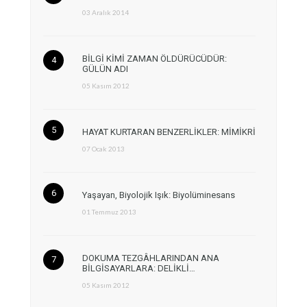
03 Aralık 2014
BİLGİ KİMİ ZAMAN ÖLDÜRÜCÜDÜR:
GÜLÜN ADI
05 Kasım 2012
HAYAT KURTARAN BENZERLİKLER: MİMİKRİ
07 Ocak 2013
Yaşayan, Biyolojik Işık: Biyolüminesans
01 Temmuz 2013
DOKUMA TEZGÂHLARINDAN ANA
BİLGİSAYARLARA: DELİKLİ…
05 Kasım 2012