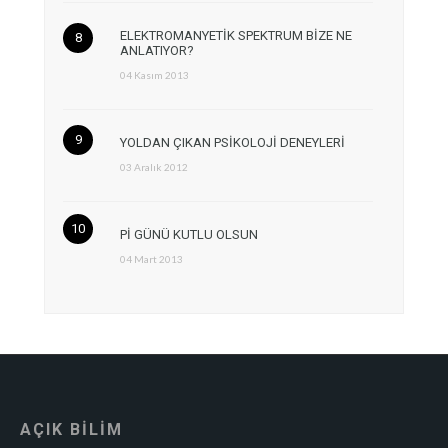
ELEKTROMANYETİK SPEKTRUM BİZE NE
ANLATIYOR?
04 Kasım 2013
YOLDAN ÇIKAN PSİKOLOJİ DENEYLERİ
03 Aralık 2012
Pİ GÜNÜ KUTLU OLSUN
04 Mart 2013
AÇIK BİLİM