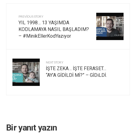
PREVIOUS STORY
YIL 1998… 13 YAŞIMDA
KODLAMAYA NASIL BAŞLADIM?
– #MinikEllerKodYazıyor
NEXT STORY
İŞTE ZEKA… İŞTE FERASET…
“AY’A GİDİLDİ Mİ?” – GİDiLDİ.
Bir yanıt yazın