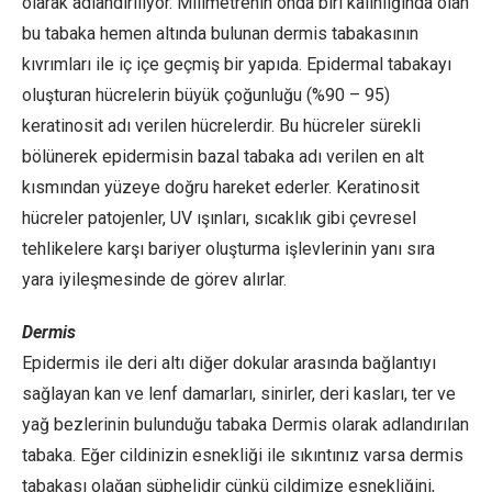
olarak adlandırılıyor. Milimetrenin onda biri kalınlığında olan
bu tabaka hemen altında bulunan dermis tabakasının
kıvrımları ile iç içe geçmiş bir yapıda. Epidermal tabakayı
oluşturan hücrelerin büyük çoğunluğu (%90 – 95)
keratinosit adı verilen hücrelerdir. Bu hücreler sürekli
bölünerek epidermisin bazal tabaka adı verilen en alt
kısmından yüzeye doğru hareket ederler. Keratinosit
hücreler patojenler, UV ışınları, sıcaklık gibi çevresel
tehlikelere karşı bariyer oluşturma işlevlerinin yanı sıra
yara iyileşmesinde de görev alırlar.
Dermis
Epidermis ile deri altı diğer dokular arasında bağlantıyı
sağlayan kan ve lenf damarları, sinirler, deri kasları, ter ve
yağ bezlerinin bulunduğu tabaka Dermis olarak adlandırılan
tabaka. Eğer cildinizin esnekliği ile sıkıntınız varsa dermis
tabakası olağan şüphelidir çünkü cildimize esnekliğini,