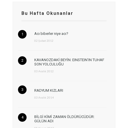
Bu Hafta Okunanlar
Acı biberler niye acı?
02 Şubat 2012
KAVANOZDAKİ BEYİN: EINSTEIN’IN TUHAF
SON YOLCULUĞU
03 Aralık 2012
RADYUM KIZLARI
03 Aralık 2014
BİLGİ KİMİ ZAMAN ÖLDÜRÜCÜDÜR:
GÜLÜN ADI
05 Kasım 2012