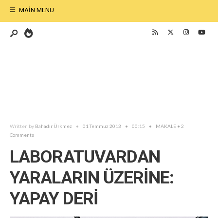
MAIN MENU
Written by
Bahadır Ürkmez
•
01 Temmuz 2013
•
00:15
•
MAKALE
• 2
Comments
LABORATUVARDAN
YARALARIN ÜZERİNE:
YAPAY DERİ