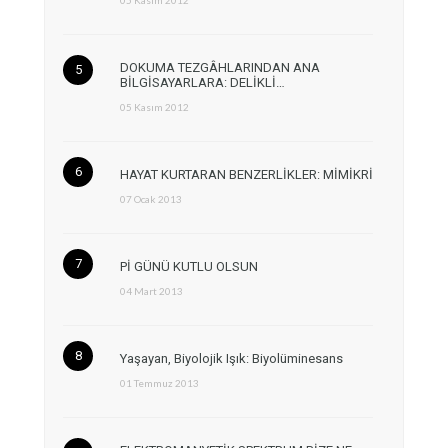
DOKUMA TEZGÂHLARINDAN ANA
BİLGİSAYARLARA: DELİKLİ…
05 Kasım 2012
HAYAT KURTARAN BENZERLİKLER: MİMİKRİ
07 Ocak 2013
Pİ GÜNÜ KUTLU OLSUN
04 Mart 2013
Yaşayan, Biyolojik Işık: Biyolüminesans
01 Temmuz 2013