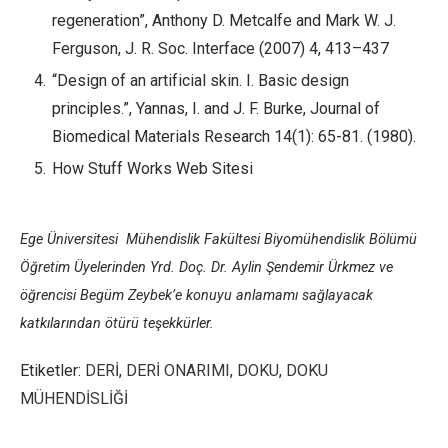
regeneration”, Anthony D. Metcalfe and Mark W. J.
Ferguson, J. R. Soc. Interface (2007) 4, 413–437
“Design of an artificial skin. I. Basic design
principles.”, Yannas, I. and J. F. Burke, Journal of
Biomedical Materials Research 14(1): 65-81. (1980).
How Stuff Works Web Sitesi
Ege Üniversitesi Mühendislik Fakültesi Biyomühendislik Bölümü
Öğretim Üyelerinden Yrd. Doç. Dr. Aylin Şendemir Ürkmez ve
öğrencisi Begüm Zeybek’e konuyu anlamamı sağlayacak
katkılarından ötürü teşekkürler.
Etiketler:
DERİ
,
DERİ ONARIMI
,
DOKU
,
DOKU
MÜHENDİSLİĞİ