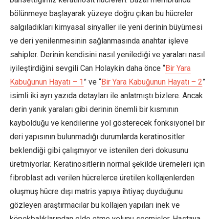
bölünmeye başlayarak yüzeye doğru çıkan bu hücreler
salgıladıkları kimyasal sinyaller ile yeni derinin büyümesi
ve deri yenilenmesinin sağlanmasında anahtar işleve
sahipler. Derinin kendisini nasıl yenilediği ve yaraları nasıl
iyileştirdiğini sevgili Can Holaykin daha önce “
Bir Yara
Kabuğunun Hayatı – 1
” ve “
Bir Yara Kabuğunun Hayatı – 2
”
isimli iki ayrı yazıda detayları ile anlatmıştı bizlere. Ancak
derin yanık yaraları gibi derinin önemli bir kısmının
kaybolduğu ve kendilerine yol gösterecek fonksiyonel bir
deri yapısının bulunmadığı durumlarda keratinositler
beklendiği gibi çalışmıyor ve istenilen deri dokusunu
üretmiyorlar. Keratinositlerin normal şekilde üremeleri için
fibroblast adı verilen hücrelerce üretilen kollajenlerden
oluşmuş hücre dışı matris yapıya ihtiyaç duyduğunu
gözleyen araştırmacılar bu kollajen yapıları inek ve
köpekbalıklarından elde etme yolunu seçmişler. Hastaya