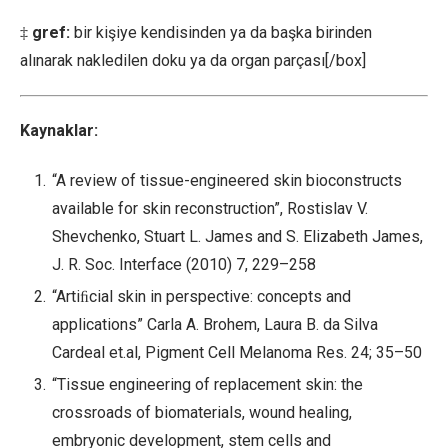
‡
gref:
bir kişiye kendisinden ya da başka birinden
alınarak nakledilen doku ya da organ parçası[/box]
Kaynaklar:
“A review of tissue-engineered skin bioconstructs
available for skin reconstruction”, Rostislav V.
Shevchenko, Stuart L. James and S. Elizabeth James,
J. R. Soc. Interface (2010) 7, 229–258
“Artiﬁcial skin in perspective: concepts and
applications” Carla A. Brohem, Laura B. da Silva
Cardeal et.al, Pigment Cell Melanoma Res. 24; 35–50
“Tissue engineering of replacement skin: the
crossroads of biomaterials, wound healing,
embryonic development, stem cells and