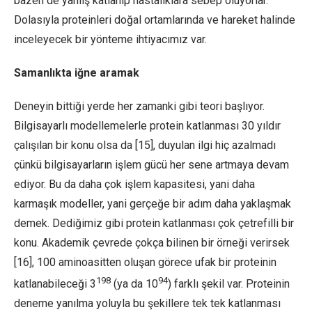
bazen de yanlış katlanıp hastalıklara sebep oluyorlar.
Dolasıyla proteinleri doğal ortamlarında ve hareket halinde
inceleyecek bir yönteme ihtiyacımız var.
Samanlıkta iğne aramak
Deneyin bittiği yerde her zamanki gibi teori başlıyor.
Bilgisayarlı modellemelerle protein katlanması 30 yıldır
çalışılan bir konu olsa da [15], duyulan ilgi hiç azalmadı
çünkü bilgisayarların işlem gücü her sene artmaya devam
ediyor. Bu da daha çok işlem kapasitesi, yani daha
karmaşık modeller, yani gerçeğe bir adım daha yaklaşmak
demek. Dediğimiz gibi protein katlanması çok çetrefilli bir
konu. Akademik çevrede çokça bilinen bir örneği verirsek
[16], 100 aminoasitten oluşan görece ufak bir proteinin
198
94
katlanabileceği 3
(ya da 10
) farklı şekil var. Proteinin
deneme yanılma yoluyla bu şekillere tek tek katlanması