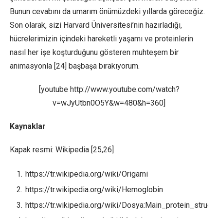
Bunun cevabını da umarım önümüzdeki yıllarda göreceğiz.
Son olarak, sizi Harvard Üniversitesi’nin hazırladığı,
hücrelerimizin içindeki hareketli yaşamı ve proteinlerin
nasıl her işe koşturduğunu gösteren muhteşem bir
animasyonla [24] başbaşa bırakıyorum.
[youtube http://www.youtube.com/watch?
v=wJyUtbn0O5Y&w=480&h=360]
Kaynaklar
Kapak resmi: Wikipedia [25,26]
https://tr.wikipedia.org/wiki/Origami
https://tr.wikipedia.org/wiki/Hemoglobin
https://tr.wikipedia.org/wiki/Dosya:Main_protein_struct