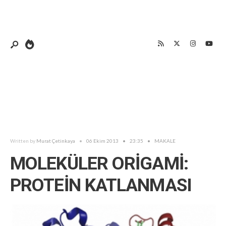
Written by
Murat Çetinkaya
•
06 Ekim 2013
•
23:35
•
MAKALE
MOLEKÜLER ORİGAMİ:
PROTEİN KATLANMASI