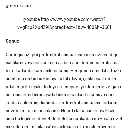
göreceksiniz.
[youtube http://www.youtube.com/watch?
v=gFcp2Xpd29I&noredirect=1&w=480&h=360]
Sonuç
Gördüğünüz gibi protein katlanması, vücudumuzu ve diğer
canlıların yaşamını anlamak adına son derece önemli ama
bir o kadar da karmaşık bir konu. Her geçen gün daha fazla
araştırma grubu bu konuya dahil oluyor, çünkü vaat edilen
ödüller çok büyük. İlerleyen deneysel yöntemlerle ve gücü
her gün artan bilgisayarla bilim insanları bu konuya dört
koldan saldırmış durumda. Protein katlanmasının sırlarını
çözebilen bilim insanlarının Nobel’i kapacağı muhakkak
ama bu kişilerin devlet destekli kurumlardan mı yoksa özel
şirketlerden mi çıkacağını açıkçası çok merak ediyorum.