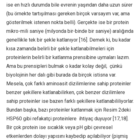
ise en hızlı durumda bile evrenin yaşından daha uzun sürer
(bu örnekte tartışılması gereken birçok varsayım var, ama
gösterilmek istenen nokta belli). Gerçekte ise bir protein
mikro-mili saniye (milyonda bir-binde bir saniye) aralığında
genellikle tek bir şekle katlanıyor [16]. Demek ki, bu kadar
kısa zamanda belirli bir şekle katlanabilmeleri için
proteinlerin belirli bir katlanma prensibine uymaları lazım.
Ama bu prensipleri bulmak o kadar kolay değil, çünkü
biyolojinin her dalı gibi burada da birçok istisna var.
Mesela, çok farklı aminoasit dizilimlerine sahip proteinler
benzer şekillere katlanabilirken, çok benzer dizilimlere
sahip proteinler ise bazen farklı şekillere katlanabililiyorlar.
Bundan başka, bazı proteinler katlanmak için Resim 2deki
HSP60 gibi refakatçi proteinlere ihtiyaç duyuyor [17,18].
Bir çok protein ise sıcaklık veya pH gibi çevresel
etkenlerden dolayı yapısını kaybedip açılabiliyor (pişmiş