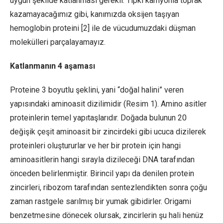
uygun şekilde katlanması gerekli. Tıpkı kamyonla toprak
kazamayacağımız gibi, kanımızda oksijen taşıyan
hemoglobin proteini [2] ile de vücudumuzdaki düşman
molekülleri parçalayamayız.
Katlanmanın 4 aşaması
Proteine 3 boyutlu şeklini, yani “doğal halini” veren
yapısındaki aminoasit dizilimidir (Resim 1). Amino asitler
proteinlerin temel yapıtaşlarıdır. Doğada bulunun 20
değişik çeşit aminoasit bir zincirdeki gibi ucuca dizilerek
proteinleri oluştururlar ve her bir protein için hangi
aminoasitlerin hangi sırayla dizileceği DNA tarafından
önceden belirlenmiştir. Birincil yapı da denilen protein
zincirleri, ribozom tarafından sentezlendikten sonra çoğu
zaman rastgele sarılmış bir yumak gibidirler. Origami
benzetmesine dönecek olursak, zincirlerin şu hali henüz