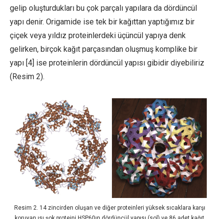
gelip oluşturdukları bu çok parçalı yapılara da dördüncül
yapı denir. Origamide ise tek bir kağıttan yaptığımız bir
çiçek veya yıldız proteinlerdeki üçüncül yapıya denk
gelirken, birçok kağıt parçasından oluşmuş komplike bir
yapı [4] ise proteinlerin dördüncül yapısı gibidir diyebiliriz
(Resim 2).
Resim 2. 14 zincirden oluşan ve diğer proteinleri yüksek sıcaklara karşı
koruyan ısı şok proteini HSP60ın dördüncül yapısı (sol) ve 86 adet kağıt