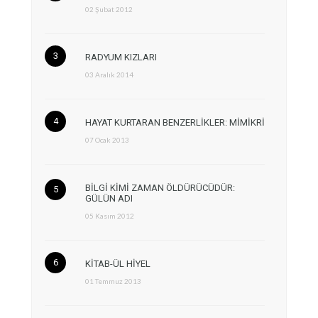
02 Şubat 2012
RADYUM KIZLARI
03 Aralık 2014
HAYAT KURTARAN BENZERLİKLER: MİMİKRİ
07 Ocak 2013
BİLGİ KİMİ ZAMAN ÖLDÜRÜCÜDÜR:
GÜLÜN ADI
05 Kasım 2012
KİTAB-ÜL HİYEL
01 Temmuz 2013