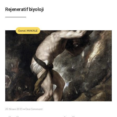
Rejeneratif biyoloji
Genel
,
MAKALE
20 Nisan 2015
• One Comment