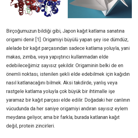
Birçoğumuzun bildiği gibi, Japon kağıt katlama sanatına
origami denir [1]. Origamiyi büyülü yapan şey ise dümdüz,
alelade bir kağıt parçasından sadece katlama yoluyla, yani
makas, zımba, veya yapıştırıcı kullanmadan elde
edebileceğimiz sayısız şekildir. Origaminin belki de en
önemli noktası, istenilen şekli elde edebilmek için kağıdın
nasıl katlanacağını bilmek. Aksi takdirde, yanlış veya
rastgele katlama yoluyla çok büyük bir ihtimalle işe
yaramaz bir kağıt parçası elde edilir. Doğadaki her canlının
vücudunda da her saniye origamiyi andıran sayısız eylem
meydana geliyor, ama bir farkla; burada katlanan kağıt
değil, protein zincirleri.