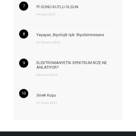
Pİ GÜNÜ KUTLU OLSUN
04 Mart 2013
Yaşayan, Biyolojik Işık: Biyolüminesans
01 Temmuz 2013
ELEKTROMANYETİK SPEKTRUM BİZE NE
ANLATIYOR?
04 Kasım 2013
Sinek Kuşu
01 Aralık 2013