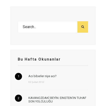
Bu Hafta Okunanlar
Acı biberler niye acı?
02 Şubat 2012
KAVANOZDAKİ BEYİN: EINSTEIN’IN TUHAF
SON YOLCULUĞU