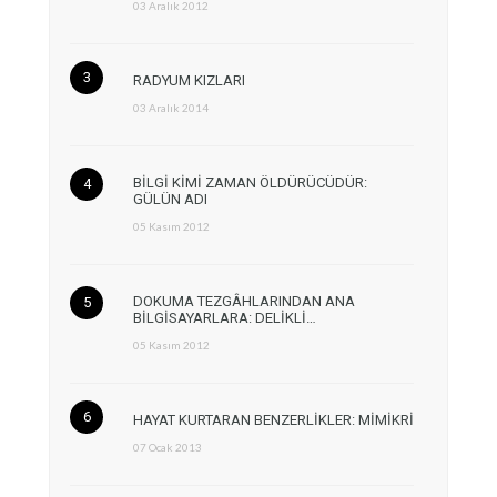
03 Aralık 2012
RADYUM KIZLARI
03 Aralık 2014
BİLGİ KİMİ ZAMAN ÖLDÜRÜCÜDÜR:
GÜLÜN ADI
05 Kasım 2012
DOKUMA TEZGÂHLARINDAN ANA
BİLGİSAYARLARA: DELİKLİ…
05 Kasım 2012
HAYAT KURTARAN BENZERLİKLER: MİMİKRİ
07 Ocak 2013