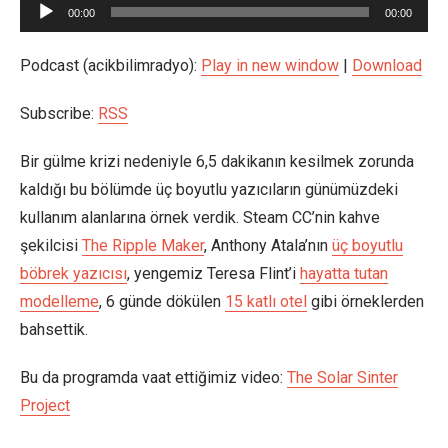
Ses
00:00
00:00
oynatıcı
Podcast (acikbilimradyo):
Play in new window
|
Download
Subscribe:
RSS
Bir gülme krizi nedeniyle 6,5 dakikanın kesilmek zorunda
kaldığı bu bölümde üç boyutlu yazıcıların günümüzdeki
kullanım alanlarına örnek verdik. Steam CC’nin kahve
şekilcisi
The Ripple Maker
, Anthony Atala’nın
üç boyutlu
böbrek yazıcısı
, yengemiz Teresa Flint’i
hayatta tutan
modelleme
, 6 günde dökülen
15 katlı otel
gibi örneklerden
bahsettik.
Bu da programda vaat ettiğimiz video:
The Solar Sinter
Project