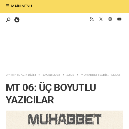
MAIN MENU
Written by
AÇIK BİLİM
•
10 Ocak 2016
•
22:08
•
MUHABBET TEORİSİ
,
PODCAST
MT 06: ÜÇ BOYUTLU
YAZICILAR