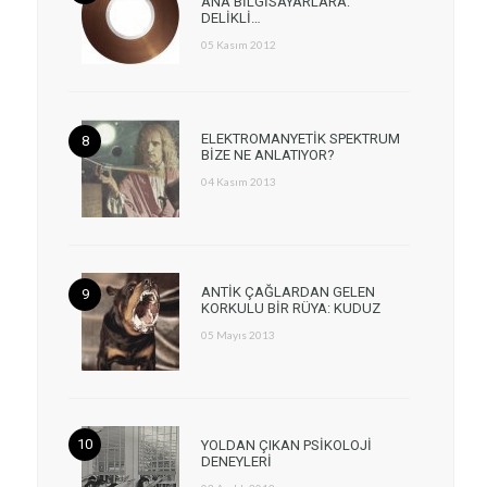
ANA BİLGİSAYARLARA:
DELİKLİ…
05 Kasım 2012
ELEKTROMANYETİK SPEKTRUM
BİZE NE ANLATIYOR?
04 Kasım 2013
ANTİK ÇAĞLARDAN GELEN
KORKULU BİR RÜYA: KUDUZ
05 Mayıs 2013
YOLDAN ÇIKAN PSİKOLOJİ
DENEYLERİ