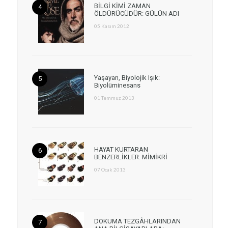
BİLGİ KİMİ ZAMAN
ÖLDÜRÜCÜDÜR: GÜLÜN ADI
05 Kasım 2012
Yaşayan, Biyolojik Işık:
Biyolüminesans
01 Temmuz 2013
HAYAT KURTARAN
BENZERLİKLER: MİMİKRİ
07 Ocak 2013
DOKUMA TEZGÂHLARINDAN