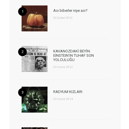
Acı biberler niye acı?
02 Şubat 2012
KAVANOZDAKİ BEYİN:
EINSTEIN’IN TUHAF SON
YOLCULUĞU
03 Aralık 2012
RADYUM KIZLARI
03 Aralık 2014