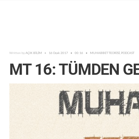
Written by
AÇIK BİLİM
•
16 Ocak 2017
•
00:16
•
MUHABBET TEORİSİ
,
PODCAST
MT 16: TÜMDEN G