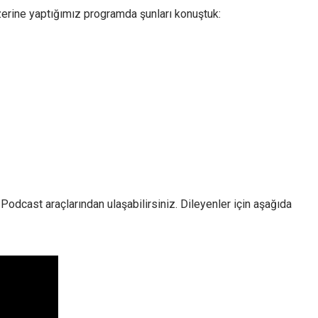
da
zerine yaptığımız programda şunları konuştuk:
azaltın.
dcast araçlarından ulaşabilirsiniz. Dileyenler için aşağıda