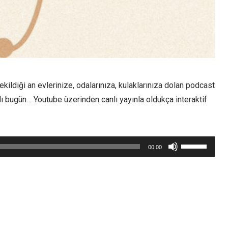
çekildiği an evlerinize, odalarınıza, kulaklarınıza dolan podcast
ı bugün… Youtube üzerinden canlı yayınla oldukça interaktif
Yukarı/aşağı
00:00
tuşları
ile
sesi
artırın
ya