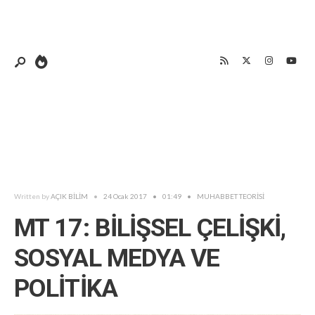
Written by
AÇIK BİLİM
•
24 Ocak 2017
•
01:49
•
MUHABBET TEORİSİ
MT 17: BİLİŞSEL ÇELİŞKİ,
SOSYAL MEDYA VE
POLİTİKA