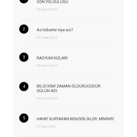
SON YOLCULUĞU
03 Aralık 2012
Acı biberler niye acı?
02 Şubat 2012
RADYUM KIZLARI
03 Aralık 2014
BİLGİ KİMİ ZAMAN ÖLDÜRÜCÜDÜR:
GÜLÜN ADI
05 Kasım 2012
HAYAT KURTARAN BENZERLİKLER: MİMİKRİ
07 Ocak 2013