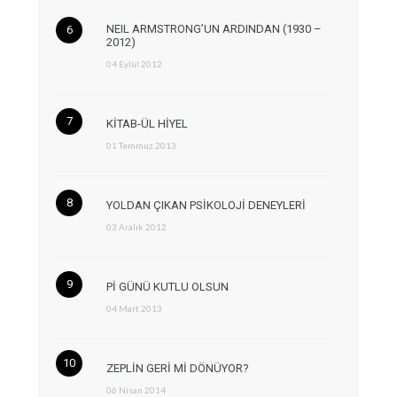
NEIL ARMSTRONG’UN ARDINDAN (1930 –
2012)
04 Eylül 2012
KİTAB-ÜL HİYEL
01 Temmuz 2013
YOLDAN ÇIKAN PSİKOLOJİ DENEYLERİ
03 Aralık 2012
Pİ GÜNÜ KUTLU OLSUN
04 Mart 2013
ZEPLİN GERİ Mİ DÖNÜYOR?
06 Nisan 2014