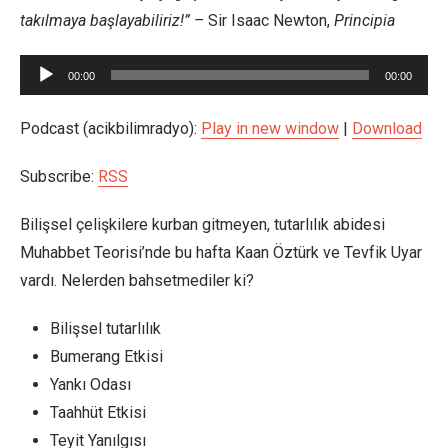
takılmaya başlayabiliriz!” –
Sir Isaac Newton,
Principia
Ses
00:00
00:00
oynatıcı
Podcast (acikbilimradyo):
Play in new window
|
Download
Subscribe:
RSS
Bilişsel çelişkilere kurban gitmeyen, tutarlılık abidesi
Muhabbet Teorisi’nde bu hafta Kaan Öztürk ve Tevfik Uyar
vardı. Nelerden bahsetmediler ki?
Bilişsel tutarlılık
Bumerang Etkisi
Yankı Odası
Taahhüt Etkisi
Teyit Yanılgısı