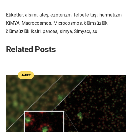
Etiketler:
alsimi
,
ateş
,
ezoterizm
,
felsefe taşı
,
hermetizm
,
KİMYA
,
Macrocosmos
,
Microcosmos
,
ölümsüzlük
,
ölümsüzlük iksiri
,
pancea
,
simya
,
Simyacı
,
su
Related Posts
HABER