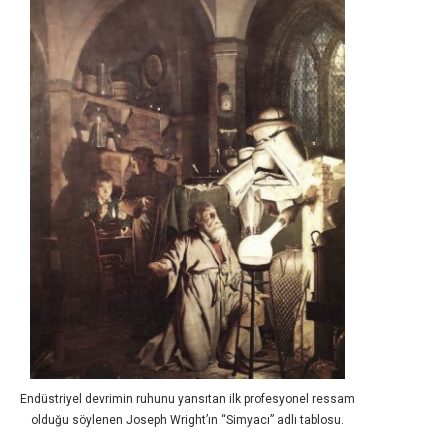
Endüstriyel devrimin ruhunu yansıtan ilk profesyonel ressam
olduğu söylenen Joseph Wright’ın “Simyacı” adlı tablosu.