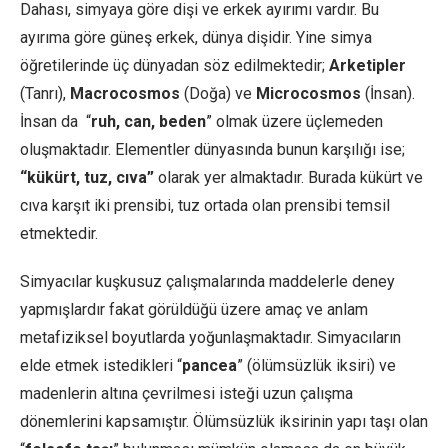
Dahası, simyaya göre dişi ve erkek ayırımı vardır. Bu
ayırıma göre güneş erkek, dünya dişidir. Yine simya
öğretilerinde üç dünyadan söz edilmektedir;
Arketipler
(Tanrı),
Macrocosmos
(Doğa) ve
Microcosmos
(İnsan).
İnsan da “
ruh, can, beden
” olmak üzere üçlemeden
oluşmaktadır. Elementler dünyasında bunun karşılığı ise;
“kükürt, tuz, cıva”
olarak yer almaktadır. Burada kükürt ve
cıva karşıt iki prensibi, tuz ortada olan prensibi temsil
etmektedir.
Simyacılar kuşkusuz çalışmalarında maddelerle deney
yapmışlardır fakat görüldüğü üzere amaç ve anlam
metafiziksel boyutlarda yoğunlaşmaktadır. Simyacıların
elde etmek istedikleri “
pancea
” (ölümsüzlük iksiri) ve
madenlerin altına çevrilmesi isteği uzun çalışma
dönemlerini kapsamıştır. Ölümsüzlük iksirinin yapı taşı olan