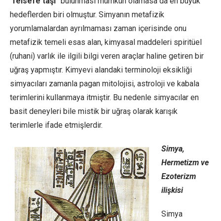
“
felsefe taşı
” bulunması mümkün olamasa da en büyük
hedeflerden biri olmuştur. Simyanın metafizik
yorumlamalardan ayrılmaması zaman içerisinde onu
metafizik temeli esas alan, kimyasal maddeleri spiritüel
(ruhani) varlık ile ilgili bilgi veren araçlar haline getiren bir
uğraş yapmıştır. Kimyevi alandaki terminoloji eksikliği
simyacıları zamanla pagan mitolojisi, astroloji ve kabala
terimlerini kullanmaya itmiştir. Bu nedenle simyacılar en
basit deneyleri bile mistik bir uğraş olarak karışık
terimlerle ifade etmişlerdir.
Simya,
Hermetizm ve
Ezoterizm
ilişkisi
Simya