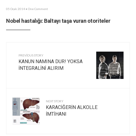
05 Ocak 2014
• One Comment
Nobel hastalığı: Baltayı taşa vuran otoriteler
PREVIOUS STORY
KANUN NAMINA DUR! YOKSA
İNTEGRALİNİ ALIRIM
NEXT STORY
KARACİĞERİN ALKOLLE
İMTİHANI