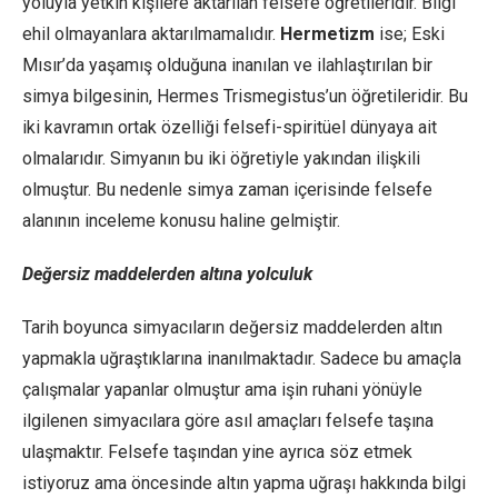
yoluyla yetkin kişilere aktarılan felsefe öğretileridir. Bilgi
ehil olmayanlara aktarılmamalıdır.
Hermetizm
ise; Eski
Mısır’da yaşamış olduğuna inanılan ve ilahlaştırılan bir
simya bilgesinin, Hermes Trismegistus’un öğretileridir. Bu
iki kavramın ortak özelliği felsefi-spiritüel dünyaya ait
olmalarıdır. Simyanın bu iki öğretiyle yakından ilişkili
olmuştur. Bu nedenle simya zaman içerisinde felsefe
alanının inceleme konusu haline gelmiştir.
Değersiz maddelerden altına yolculuk
Tarih boyunca simyacıların değersiz maddelerden altın
yapmakla uğraştıklarına inanılmaktadır. Sadece bu amaçla
çalışmalar yapanlar olmuştur ama işin ruhani yönüyle
ilgilenen simyacılara göre asıl amaçları felsefe taşına
ulaşmaktır. Felsefe taşından yine ayrıca söz etmek
istiyoruz ama öncesinde altın yapma uğraşı hakkında bilgi