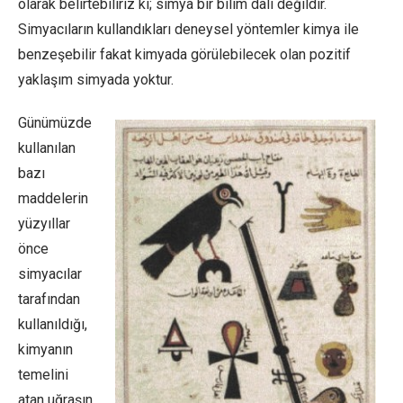
olarak belirtebiliriz ki; simya bir bilim dalı değildir.
Simyacıların kullandıkları deneysel yöntemler kimya ile
benzeşebilir fakat kimyada görülebilecek olan pozitif
yaklaşım simyada yoktur.
Günümüzde
kullanılan
bazı
maddelerin
yüzyıllar
önce
simyacılar
tarafından
kullanıldığı,
kimyanın
temelini
atan uğraşın