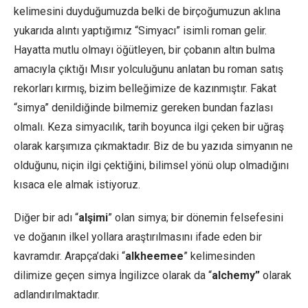
kelimesini duyduğumuzda belki de birçoğumuzun aklına
yukarıda alıntı yaptığımız “Simyacı” isimli roman gelir.
Hayatta mutlu olmayı öğütleyen, bir çobanın altın bulma
amacıyla çıktığı Mısır yolculuğunu anlatan bu roman satış
rekorları kırmış, bizim belleğimize de kazınmıştır. Fakat
“simya” denildiğinde bilmemiz gereken bundan fazlası
olmalı. Keza simyacılık, tarih boyunca ilgi çeken bir uğraş
olarak karşımıza çıkmaktadır. Biz de bu yazıda simyanın ne
olduğunu, niçin ilgi çektiğini, bilimsel yönü olup olmadığını
kısaca ele almak istiyoruz.
Diğer bir adı “
alşimi
” olan simya; bir dönemin felsefesini
ve doğanın ilkel yollara araştırılmasını ifade eden bir
kavramdır. Arapça’daki “
alkheemee
” kelimesinden
dilimize geçen simya İngilizce olarak da “
alchemy”
olarak
adlandırılmaktadır.