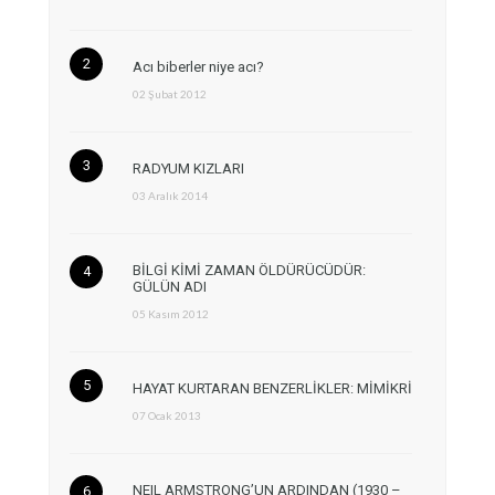
Acı biberler niye acı?
02 Şubat 2012
RADYUM KIZLARI
03 Aralık 2014
BİLGİ KİMİ ZAMAN ÖLDÜRÜCÜDÜR:
GÜLÜN ADI
05 Kasım 2012
HAYAT KURTARAN BENZERLİKLER: MİMİKRİ
07 Ocak 2013
NEIL ARMSTRONG’UN ARDINDAN (1930 –