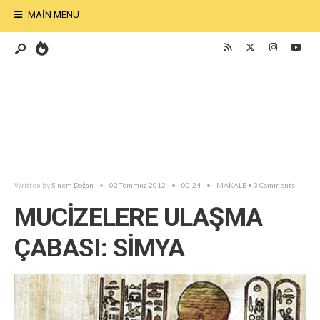
MAIN MENU
Written by
Sinem Doğan
•
02 Temmuz 2012
•
00:24
•
MAKALE
• 3 Comments
MUCİZELERE ULAŞMA
ÇABASI: SİMYA