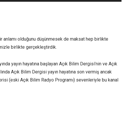
tuşları
ile
sesi
artırın
ya
bir anlamı olduğunu düşünmesek de maksat hep birlikte
da
izle birlikte gerçekleştirdik.
azaltın.
yında yayın hayatına başlayan Açık Bilim Dergisi’nin ve Açık
lında Açık Bilim Dergisi yayın hayatına son vermiş ancak
risi (eski Açık Bilim Radyo Programı) sevenleriyle bu kanal