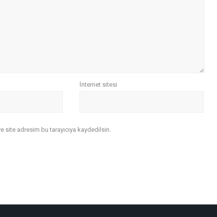
İnternet sitesi
 site adresim bu tarayıcıya kaydedilsin.