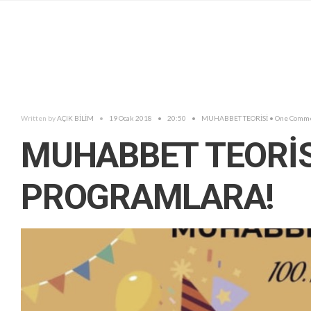
Written by
AÇIK BİLİM
•
19 Ocak 2018
•
20:50
•
MUHABBET TEORİSİ
• One Comm
MUHABBET TEORİSİ
PROGRAMLARA!