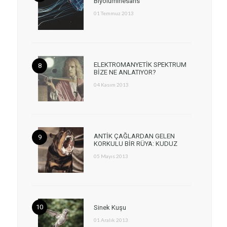
Biyolüminesans
01 Temmuz 2013
ELEKTROMANYETİK SPEKTRUM
BİZE NE ANLATIYOR?
04 Kasım 2013
ANTİK ÇAĞLARDAN GELEN
KORKULU BİR RÜYA: KUDUZ
05 Mayıs 2013
Sinek Kuşu
01 Aralık 2013