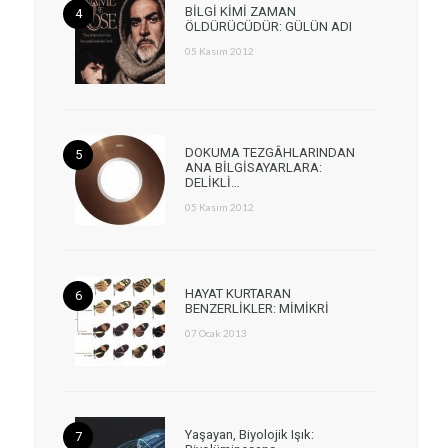
BİLGİ KİMİ ZAMAN
ÖLDÜRÜCÜDÜR: GÜLÜN ADI
05 Kasım 2012
DOKUMA TEZGÂHLARINDAN
ANA BİLGİSAYARLARA:
DELİKLİ…
05 Kasım 2012
HAYAT KURTARAN
BENZERLİKLER: MİMİKRİ
07 Ocak 2013
Yaşayan, Biyolojik Işık: