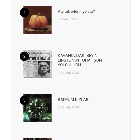
Acı biberler niye acı?
02 Şubat 2012
KAVANOZDAKİ BEYİN:
EINSTEIN’IN TUHAF SON
YOLCULUĞU
03 Aralık 2012
RADYUM KIZLARI
03 Aralık 2014