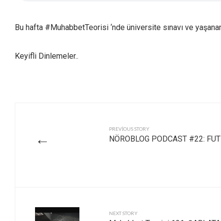
Bu hafta #MuhabbetTeorisi ‘nde üniversite sınavı ve yaşanan
Keyifli Dinlemeler..
PREVIOUS STORY
←
NÖROBLOG PODCAST #22: FU
NEXT STORY