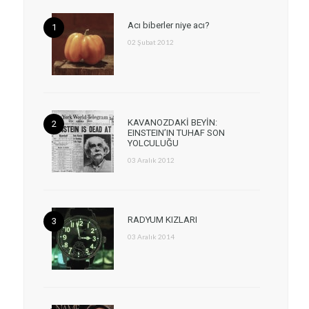
Acı biberler niye acı?
02 Şubat 2012
KAVANOZDAKİ BEYİN:
EINSTEIN’IN TUHAF SON
YOLCULUĞU
03 Aralık 2012
RADYUM KIZLARI
03 Aralık 2014