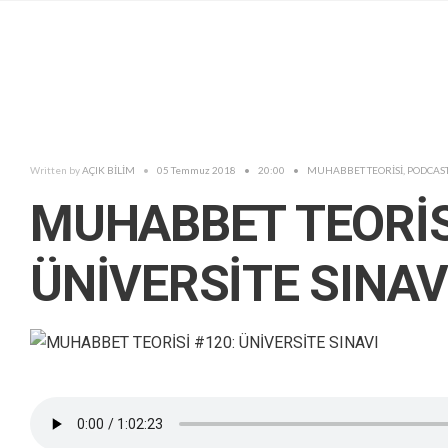
Written by
AÇIK BİLİM
•
05 Temmuz 2018
•
20:00
•
MUHABBET TEORİSİ
,
PODCAS
MUHABBET TEORİS
ÜNİVERSİTE SINAV