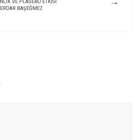
→
ANLIK VE PLASEBO ETKİSİ
 SERDAR BAŞEĞMEZ
r