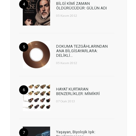
BİLGİ KİMİ ZAMAN
ÖLDÜRÜCÜDÜR: GÜLÜN ADI
05 Kasım 2012
DOKUMA TEZGÂHLARINDAN
ANA BİLGİSAYARLARA:
DELİKLİ…
05 Kasım 2012
HAYAT KURTARAN
BENZERLİKLER: MİMİKRİ
07 Ocak 2013
Yaşayan, Biyolojik Işık: