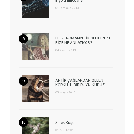
Biyolüminesans
01 Temmuz 2013
ELEKTROMANYETİK SPEKTRUM
BİZE NE ANLATIYOR?
04 Kasım 2013
ANTİK ÇAĞLARDAN GELEN
KORKULU BİR RÜYA: KUDUZ
05 Mayıs 2013
Sinek Kuşu
01 Aralık 2013