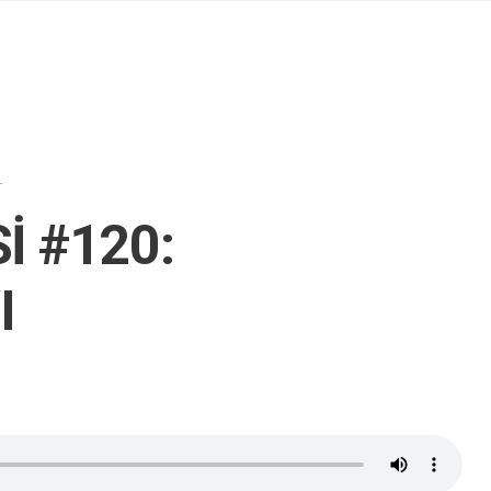
T
İ #120:
I