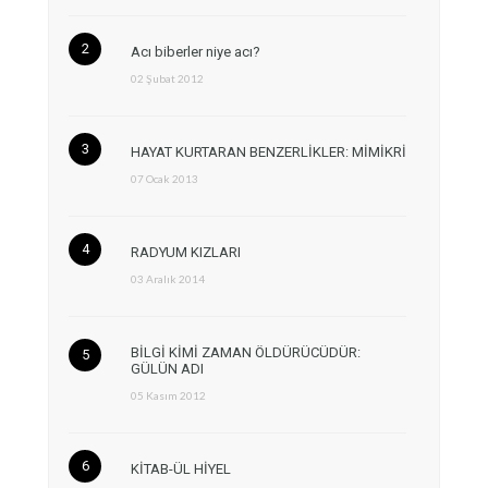
Acı biberler niye acı?
02 Şubat 2012
HAYAT KURTARAN BENZERLİKLER: MİMİKRİ
07 Ocak 2013
RADYUM KIZLARI
03 Aralık 2014
BİLGİ KİMİ ZAMAN ÖLDÜRÜCÜDÜR:
GÜLÜN ADI
05 Kasım 2012
KİTAB-ÜL HİYEL