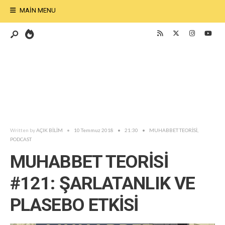
MAIN MENU
Written by
AÇIK BİLİM
•
10 Temmuz 2018
•
21:30
•
MUHABBET TEORİSİ
,
PODCAST
MUHABBET TEORİSİ
#121: ŞARLATANLIK VE
PLASEBO ETKİSİ