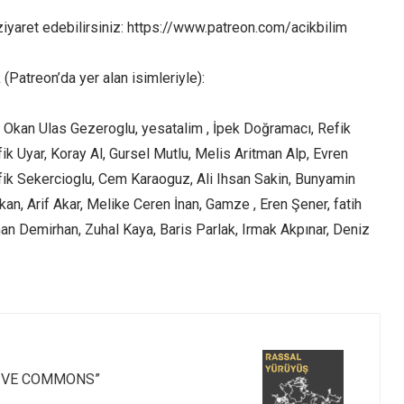
iyaret edebilirsiniz: https://www.patreon.com/acikbilim
(Patreon’da yer alan isimleriyle):
, Okan Ulas Gezeroglu, yesatalim , İpek Doğramacı, Refik
ik Uyar, Koray Al, Gursel Mutlu, Melis Aritman Alp, Evren
efik Sekercioglu, Cem Karaoguz, Ali Ihsan Sakin, Bunyamin
n, Arif Akar, Melike Ceren İnan, Gamze , Eren Şener, fatih
 Demirhan, Zuhal Kaya, Baris Parlak, Irmak Akpınar, Deniz
TIVE COMMONS”