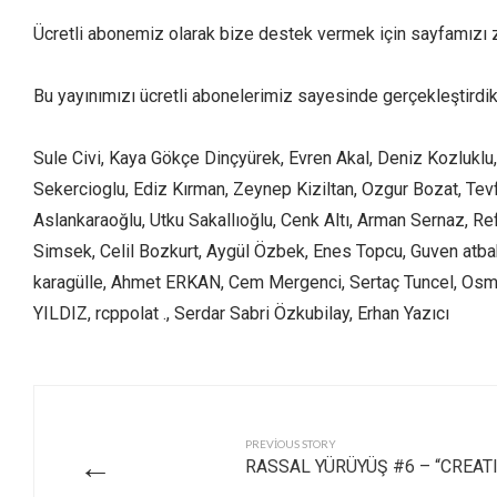
Ücretli abonemiz olarak bize destek vermek için sayfamızı z
Bu yayınımızı ücretli abonelerimiz sayesinde gerçekleştirdik 
Sule Civi, Kaya Gökçe Dinçyürek, Evren Akal, Deniz Kozluklu
Sekercioglu, Ediz Kırman, Zeynep Kiziltan, Ozgur Bozat, Tevf
Aslankaraoğlu, Utku Sakallıoğlu, Cenk Altı, Arman Sernaz, R
Simsek, Celil Bozkurt, Aygül Özbek, Enes Topcu, Guven atbaka
karagülle, Ahmet ERKAN, Cem Mergenci, Sertaç Tuncel, Osman
YILDIZ, rcppolat ., Serdar Sabri Özkubilay, Erhan Yazıcı
PREVIOUS STORY
←
RASSAL YÜRÜYÜŞ #6 – “CREA