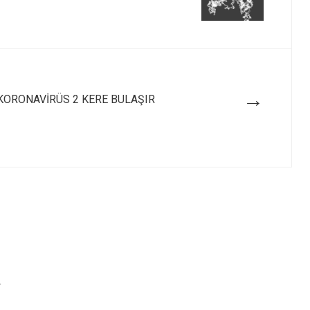
→
“KORONAVİRÜS 2 KERE BULAŞIR
r