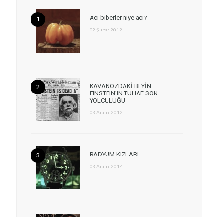
Acı biberler niye acı?
02 Şubat 2012
KAVANOZDAKİ BEYİN:
EINSTEIN’IN TUHAF SON
YOLCULUĞU
03 Aralık 2012
RADYUM KIZLARI
03 Aralık 2014