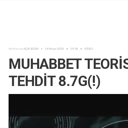
Written by
AÇIK BİLİM
•
14 Nisan 2020
•
19:18
•
VİDEO
MUHABBET TEORİS
TEHDİT 8.7G(!)