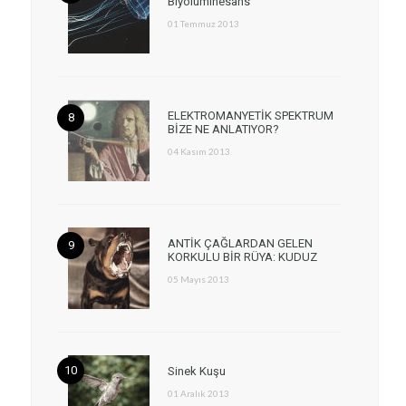
Biyolüminesans
01 Temmuz 2013
ELEKTROMANYETİK SPEKTRUM
BİZE NE ANLATIYOR?
04 Kasım 2013
ANTİK ÇAĞLARDAN GELEN
KORKULU BİR RÜYA: KUDUZ
05 Mayıs 2013
Sinek Kuşu
01 Aralık 2013