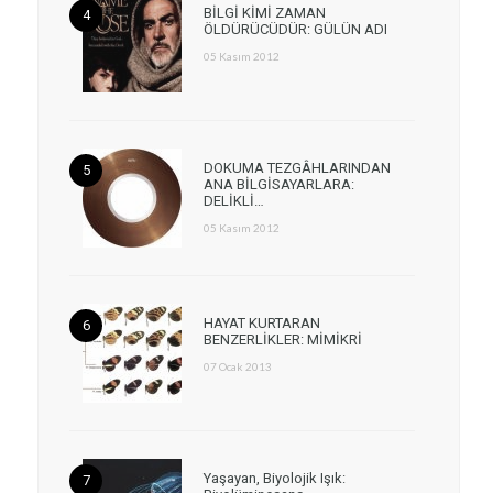
BİLGİ KİMİ ZAMAN
ÖLDÜRÜCÜDÜR: GÜLÜN ADI
05 Kasım 2012
DOKUMA TEZGÂHLARINDAN
ANA BİLGİSAYARLARA:
DELİKLİ…
05 Kasım 2012
HAYAT KURTARAN
BENZERLİKLER: MİMİKRİ
07 Ocak 2013
Yaşayan, Biyolojik Işık: