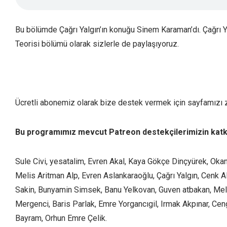
Bu bölümde Çağrı Yalgın’ın konuğu Sinem Karaman’dı. Çağrı Y
Teorisi bölümü olarak sizlerle de paylaşıyoruz.
Ücretli abonemiz olarak bize destek vermek için sayfamızı z
Bu programımız mevcut Patreon destekçilerimizin katkıla
Sule Civi, yesatalim, Evren Akal, Kaya Gökçe Dinçyürek, Okan
Melis Aritman Alp, Evren Aslankaraoğlu, Çağrı Yalgın, Cenk 
Sakin, Bunyamin Simsek, Banu Yelkovan, Guven atbakan, Melik
Mergenci, Baris Parlak, Emre Yorgancıgil, Irmak Akpınar, Cen
Bayram, Orhun Emre Çelik.