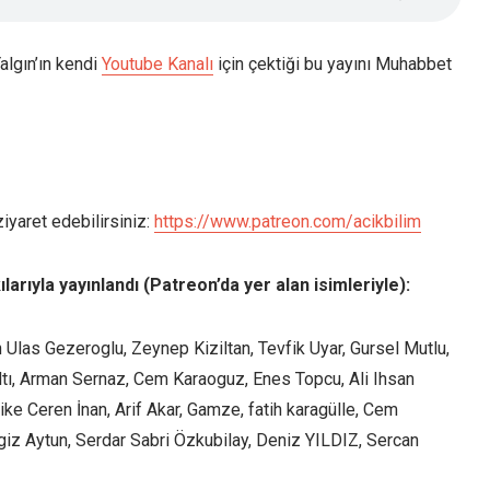
algın’ın kendi
Youtube Kanalı
için çektiği bu yayını Muhabbet
iyaret edebilirsiniz:
https://www.patreon.com/acikbilim
rıyla yayınlandı (Patreon’da yer alan isimleriyle):
 Ulas Gezeroglu, Zeynep Kiziltan, Tevfik Uyar, Gursel Mutlu,
Altı, Arman Sernaz, Cem Karaoguz, Enes Topcu, Ali Ihsan
e Ceren İnan, Arif Akar, Gamze, fatih karagülle, Cem
giz Aytun, Serdar Sabri Özkubilay, Deniz YILDIZ, Sercan