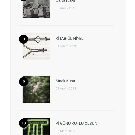
DENEYLERİ
03 Aralık 2012
KİTAB-ÜL HİYEL
01 Temmuz 2013
Sinek Kuşu
01 Aralık 2013
Pİ GÜNÜ KUTLU OLSUN
04 Mart 2013