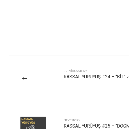
PREVIOUS STORY
←
RASSAL YÜRÜYÜŞ #24 – “BİT” 
NEXT STORY
RASSAL YÜRÜYÜŞ #25 – “DOGM