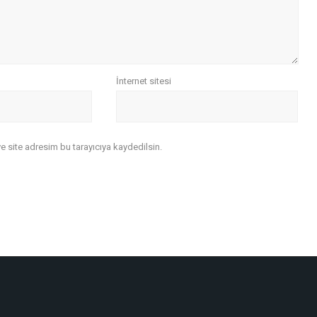
İnternet sitesi
 site adresim bu tarayıcıya kaydedilsin.