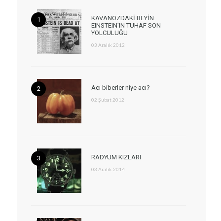
KAVANOZDAKİ BEYİN:
EINSTEIN’IN TUHAF SON
YOLCULUĞU
03 Aralık 2012
Acı biberler niye acı?
02 Şubat 2012
RADYUM KIZLARI
03 Aralık 2014