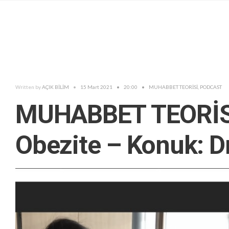
Written by
AÇIK BİLİM
•
15 Mart 2021
•
20:00
•
MUHABBET TEORİSİ
,
PODCAST
MUHABBET TEORİSİ
Obezite – Konuk: 