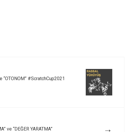
ve “OTONOM” #ScratchCup2021
→
A” ve “DEĞER YARATMA”