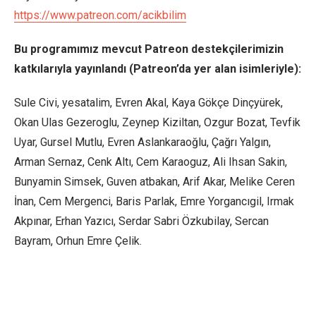
https://www.patreon.com/acikbilim
Bu programımız mevcut Patreon destekçilerimizin
katkılarıyla yayınlandı (Patreon’da yer alan isimleriyle):
Sule Civi, yesatalim, Evren Akal, Kaya Gökçe Dinçyürek,
Okan Ulas Gezeroglu, Zeynep Kiziltan, Ozgur Bozat, Tevfik
Uyar, Gursel Mutlu, Evren Aslankaraoğlu, Çağrı Yalgın,
Arman Sernaz, Cenk Altı, Cem Karaoguz, Ali Ihsan Sakin,
Bunyamin Simsek, Guven atbakan, Arif Akar, Melike Ceren
İnan, Cem Mergenci, Baris Parlak, Emre Yorgancıgil, Irmak
Akpınar, Erhan Yazıcı, Serdar Sabri Özkubilay, Sercan
Bayram, Orhun Emre Çelik.