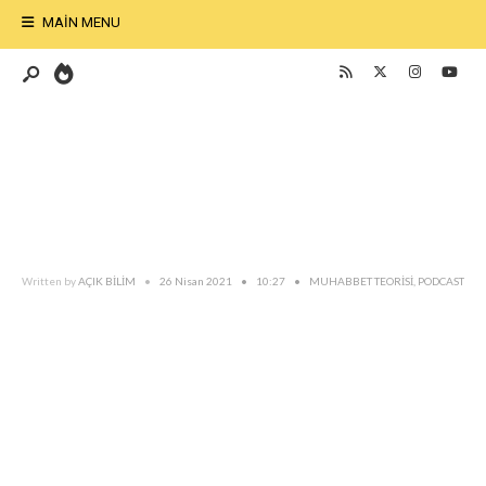
MAIN MENU
Written by
AÇIK BİLİM
•
26 Nisan 2021
•
10:27
•
MUHABBET TEORİSİ
,
PODCAST