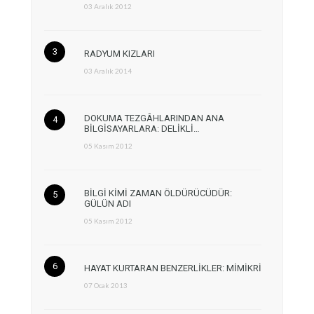
03 Aralık 2012
RADYUM KIZLARI
03 Aralık 2014
DOKUMA TEZGÂHLARINDAN ANA
BİLGİSAYARLARA: DELİKLİ…
05 Kasım 2012
BİLGİ KİMİ ZAMAN ÖLDÜRÜCÜDÜR:
GÜLÜN ADI
05 Kasım 2012
HAYAT KURTARAN BENZERLİKLER: MİMİKRİ
07 Ocak 2013