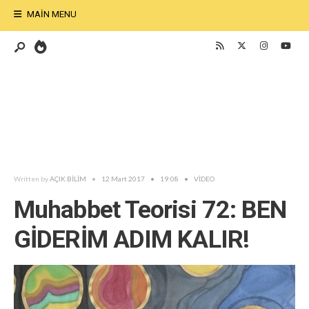
MAIN MENU
Written by
AÇIK BİLİM
•
12 Mart 2017
•
19:08
•
VİDEO
Muhabbet Teorisi 72: BEN
GİDERİM ADIM KALIR!