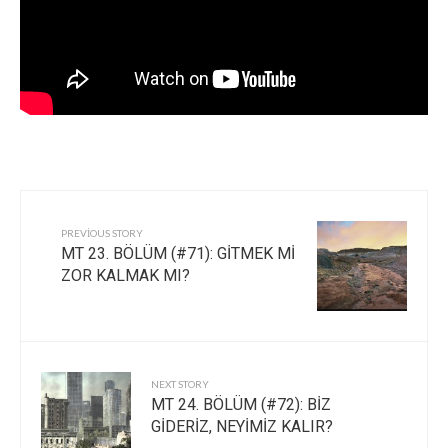
PREVIOUS STORY
MT 23. BÖLÜM (#71): GİTMEK Mİ
ZOR KALMAK MI?
NEXT STORY
MT 24. BÖLÜM (#72): BİZ
GİDERİZ, NEYİMİZ KALIR?