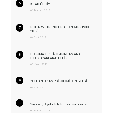
KİTAB-ÜL HİYEL
01 Temmuz 2013
NEIL ARMSTRONG’UN ARDINDAN (1930 –
2012)
04 Eylül 2012
DOKUMA TEZGÂHLARINDAN ANA
BİLGİSAYARLARA: DELİKLİ…
05 Kasım 2012
YOLDAN ÇIKAN PSİKOLOJİ DENEYLERİ
03 Aralık 2012
Yaşayan, Biyolojik Işık: Biyolüminesans
01 Temmuz 2013