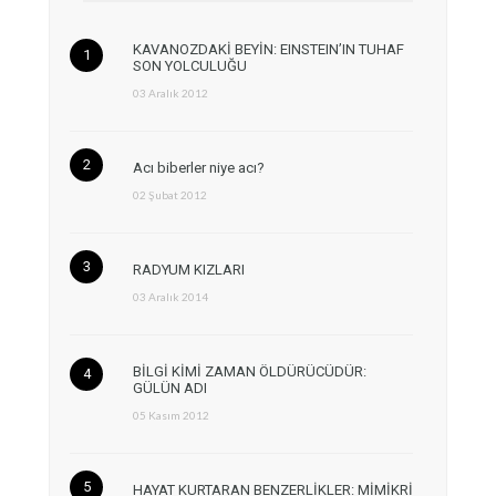
KAVANOZDAKİ BEYİN: EINSTEIN’IN TUHAF
SON YOLCULUĞU
03 Aralık 2012
Acı biberler niye acı?
02 Şubat 2012
RADYUM KIZLARI
03 Aralık 2014
BİLGİ KİMİ ZAMAN ÖLDÜRÜCÜDÜR:
GÜLÜN ADI
05 Kasım 2012
HAYAT KURTARAN BENZERLİKLER: MİMİKRİ