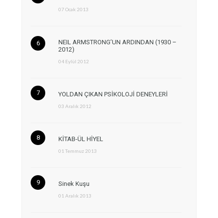
07 Ocak 2013
NEIL ARMSTRONG’UN ARDINDAN (1930 –
2012)
04 Eylül 2012
YOLDAN ÇIKAN PSİKOLOJİ DENEYLERİ
03 Aralık 2012
KİTAB-ÜL HİYEL
01 Temmuz 2013
Sinek Kuşu
01 Aralık 2013