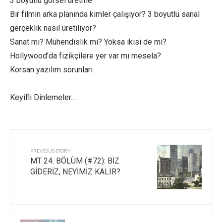
3 boyutlu görsel üretme
Bir filmin arka planında kimler çalışıyor? 3 boyutlu sanal
gerçeklik nasıl üretiliyor?
Sanat mı? Mühendislik mi? Yoksa ikisi de mi?
Hollywood’da fizikçilere yer var mı mesela?
Korsan yazılım sorunları
Keyifli Dinlemeler…
PREVIOUS STORY
MT 24. BÖLÜM (#72): BİZ
GİDERİZ, NEYİMİZ KALIR?