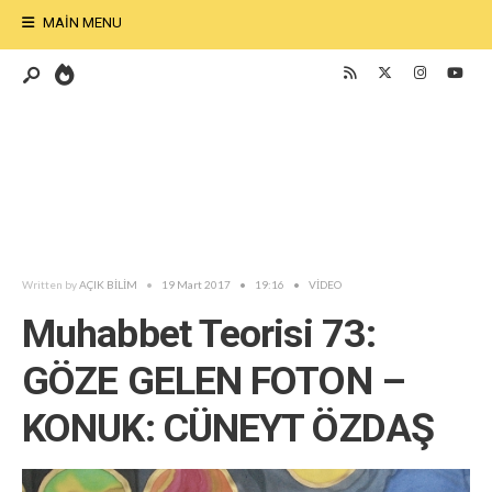
MAIN MENU
Written by
AÇIK BİLİM
•
19 Mart 2017
•
19:16
•
VİDEO
Muhabbet Teorisi 73:
GÖZE GELEN FOTON –
KONUK: CÜNEYT ÖZDAŞ