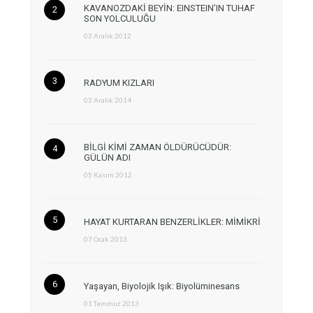
KAVANOZDAKİ BEYİN: EINSTEIN’IN TUHAF
SON YOLCULUĞU
03 Aralık 2012
RADYUM KIZLARI
03 Aralık 2014
BİLGİ KİMİ ZAMAN ÖLDÜRÜCÜDÜR:
GÜLÜN ADI
05 Kasım 2012
HAYAT KURTARAN BENZERLİKLER: MİMİKRİ
07 Ocak 2013
Yaşayan, Biyolojik Işık: Biyolüminesans
01 Temmuz 2013