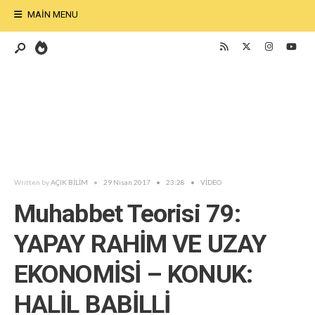
MAIN MENU
Written by
AÇIK BİLİM
•
29 Nisan 2017
•
23:28
•
VİDEO
Muhabbet Teorisi 79:
YAPAY RAHİM VE UZAY
EKONOMİSİ – KONUK:
HALİL BABİLLİ