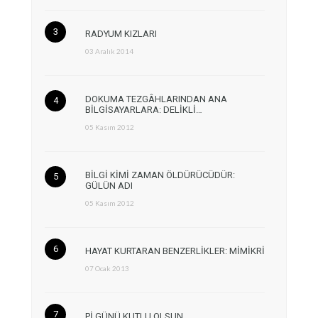
RADYUM KIZLARI
03 Aralık 2014
DOKUMA TEZGÂHLARINDAN ANA
BİLGİSAYARLARA: DELİKLİ…
05 Kasım 2012
BİLGİ KİMİ ZAMAN ÖLDÜRÜCÜDÜR:
GÜLÜN ADI
05 Kasım 2012
HAYAT KURTARAN BENZERLİKLER: MİMİKRİ
07 Ocak 2013
Pİ GÜNÜ KUTLU OLSUN