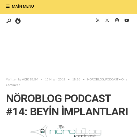
MAIN MENU
Written by
AÇIK BİLİM
•
10 Nisan 2018
•
18:26
•
NÖROBLOG
,
PODCAST
• One
Comment
NÖROBLOG PODCAST
#14: BEYİN İMPLANTLARI