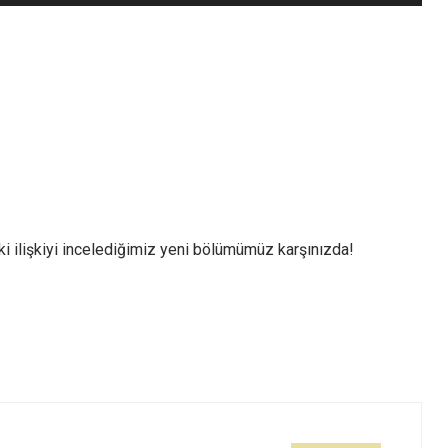
tuşları
ile
sesi
artırın
ya
da
azaltın.
i ilişkiyi incelediğimiz yeni bölümümüz karşınızda!