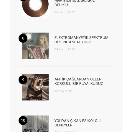
ANA BİLGİSAYARLARA:
DELİKLİ…
05 Kasım 2012
ELEKTROMANYETİK SPEKTRUM
BİZE NE ANLATIYOR?
04 Kasım 2013
ANTİK ÇAĞLARDAN GELEN
KORKULU BİR RÜYA: KUDUZ
05 Mayıs 2013
YOLDAN ÇIKAN PSİKOLOJİ
DENEYLERİ