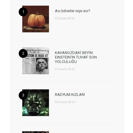
Acı biberler niye acı?
02 Şubat 2012
KAVANOZDAKİ BEYİN:
EINSTEIN’IN TUHAF SON
YOLCULUĞU
03 Aralık 2012
RADYUM KIZLARI
03 Aralık 2014