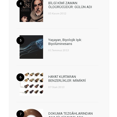
BİLGİ KİMİ ZAMAN
ÖLDÜRÜCÜDÜR: GÜLÜN ADI
05 Kasım 2012
Yaşayan, Biyolojik Işık:
Biyolüminesans
01 Temmuz 2013
HAYAT KURTARAN
BENZERLİKLER: MİMİKRİ
07 Ocak 2013
DOKUMA TEZGÂHLARINDAN