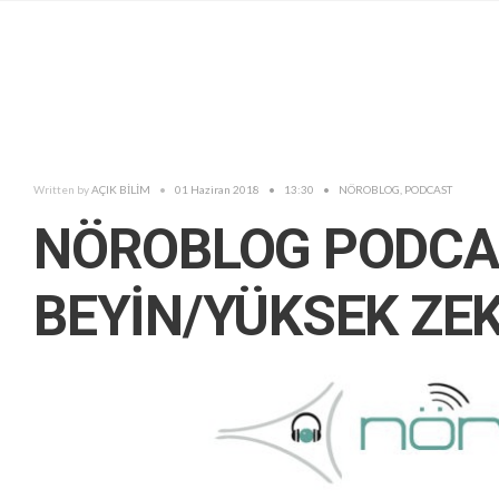
Written by
AÇIK BİLİM
•
01 Haziran 2018
•
13:30
•
NÖROBLOG
,
PODCAST
NÖROBLOG PODCAS
BEYİN/YÜKSEK ZE