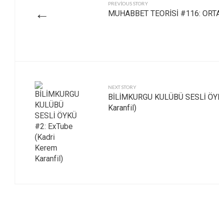
PREVIOUS STORY
←
MUHABBET TEORİSİ #116: ORT
NEXT STORY
BİLİMKURGU KULÜBÜ SESLİ ÖYKÜ
Karanfil)