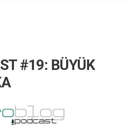
T #19: BÜYÜK
KA