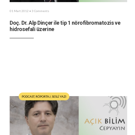
01 Mart 2012
• 3 Comments
Doç. Dr. Alp Dinçer ile tip 1 nörofibromatozis ve
hidrosefali üzerine
PODCAST
,
RÖPORTAJ
,
SESLİ YAZI