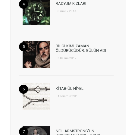
RADYUM KIZLARI
03 Aralık 2014
BİLGİ KİMİ ZAMAN
ÖLDÜRÜCÜDÜR: GÜLÜN ADI
05 Kasım 2012
KİTAB-ÜL HİYEL
01 Temmuz 2013
NEIL ARMSTRONG’UN