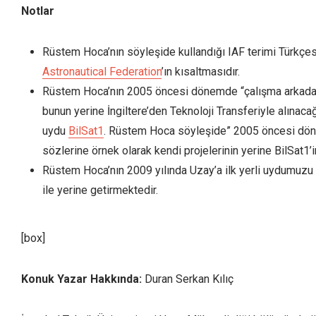
Notlar
Rüstem Hoca’nın söyleşide kullandığı IAF terimi Türkç
Astronautical Federation
’ın kısaltmasıdır.
Rüstem Hoca’nın 2005 öncesi dönemde “çalışma arkadaşla
bunun yerine İngiltere’den Teknoloji Transferiyle alınac
uydu
BilSat1
. Rüstem Hoca söyleşide” 2005 öncesi döne
sözlerine örnek olarak kendi projelerinin yerine BilSat1’in
Rüstem Hoca’nın 2009 yılında Uzay’a ilk yerli uydumuz
ile yerine getirmektedir.
[box]
Konuk Yazar Hakkında:
Duran Serkan Kılıç