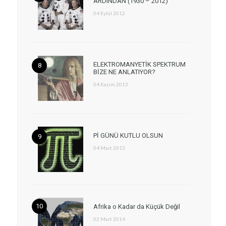
ARDINDAN (1930 – 2012)
04 Eylül 2012
ELEKTROMANYETİK SPEKTRUM
BİZE NE ANLATIYOR?
04 Kasım 2013
Pİ GÜNÜ KUTLU OLSUN
04 Mart 2013
Afrika o Kadar da Küçük Değil
02 Mart 2014