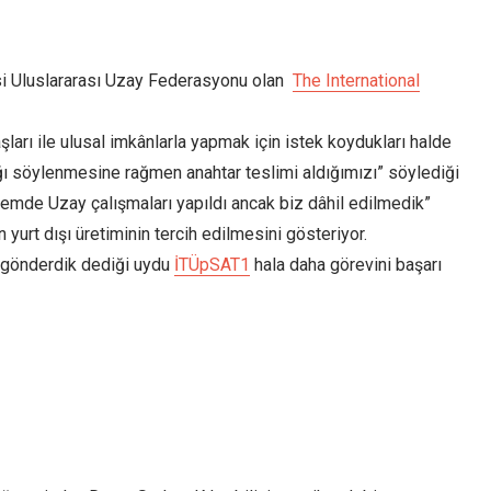
esi Uluslararası Uzay Federasyonu olan
The International
rı ile ulusal imkânlarla yapmak için istek koydukları halde
ağı söylenmesine rağmen anahtar teslimi aldığımızı” söylediği
mde Uzay çalışmaları yapıldı ancak biz dâhil edilmedik”
 yurt dışı üretiminin tercih edilmesini gösteriyor.
u gönderdik dediği uydu
İTÜpSAT1
hala daha görevini başarı