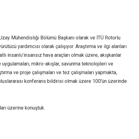
sesi
artırın
ya
da
i Uzay Mühendisliği Bölümü Başkanı olarak ve İTÜ Rotorlu
azaltın.
tücü yardımcısı olarak çalışıyor. Araştırma ve ilgi alanları
atlı insanlı/insansız hava araçları olmak üzere, akışkanlar
uygulamaları, mikro-akışlar, savunma teknolojileri ve
ştırma ve proje çalışmaları ve tez çalışmaları yapmakta,
luslararası konferans bildirisi olmak üzere 100’ün üzerinde
ları üzerine konuştuk.