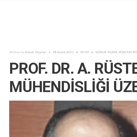
Written by
Konuk Yazarlar
•
28 Aralık 2011
•
00:09
•
KONUK YAZAR
,
PODCAST
,
RÖ
PROF. DR. A. RÜS
MÜHENDİSLİĞİ ÜZ