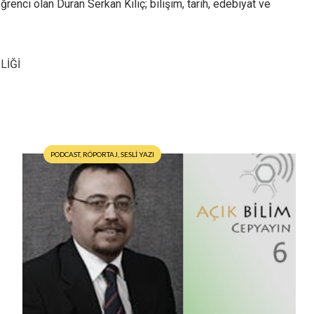
enci olan Duran Serkan Kılıç; bilişim, tarih, edebiyat ve
LİĞİ
PODCAST
,
RÖPORTAJ
,
SESLİ YAZI