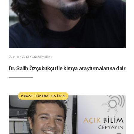
01 Nisan 2012
• One Comment
Dr. Salih Özçubukçu ile kimya araştırmalarına dair
PODCAST
,
RÖPORTAJ
,
SESLİ YAZI