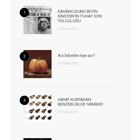
KAVANOZDAKİ BEYİN:
EINSTEIN’IN TUHAF SON
YOLCULUĞU
03 Aralık 2012
Acı biberler niye acı?
02 Şubat 2012
HAYAT KURTARAN
BENZERLİKLER: MİMİKRİ
07 Ocak 2013