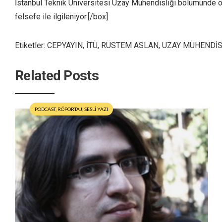
İstanbul Teknik Üniversitesi Uzay Mühendisliği bölümünde öğr
felsefe ile ilgileniyor.[/box]
Etiketler:
CEPYAYIN
,
İTÜ
,
RÜSTEM ASLAN
,
UZAY MÜHENDİS
Related Posts
PODCAST
,
RÖPORTAJ
,
SESLİ YAZI