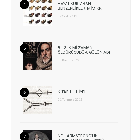
HAYAT KURTARAN
BENZERLİKLER: MİMİKRİ
07 Ocak 2013
BİLGİ KİMİ ZAMAN
ÖLDÜRÜCÜDÜR: GÜLÜN ADI
05 Kasım 2012
KİTAB-ÜL HİYEL
01 Temmuz 2013
NEIL ARMSTRONG’UN