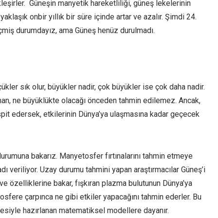
leşirler. Güneşin manyetik hareketliliği, güneş lekelerinin
yaklaşık onbir yıllık bir süre içinde artar ve azalır. Şimdi 24.
eçmiş durumdayız, ama Güneş henüz durulmadı.
ler sık olur, büyükler nadir, çok büyükler ise çok daha nadir.
aman, ne büyüklükte olacağı önceden tahmin edilemez. Ancak,
pit edersek, etkilerinin Dünya’ya ulaşmasına kadar geçecek
a durumuna bakarız. Manyetosfer fırtınalarını tahmin etmeye
dı veriliyor. Uzay durumu tahmini yapan araştırmacılar Güneş’i
ve özelliklerine bakar, fışkıran plazma bulutunun Dünya’ya
sfere çarpınca ne gibi etkiler yapacağını tahmin ederler. Bu
irilmesiyle hazırlanan matematiksel modellere dayanır.