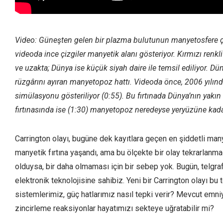
Video: Güneşten gelen bir plazma bulutunun manyetosfere çar
videoda ince çizgiler manyetik alanı gösteriyor. Kırmızı renkl
ve uzakta; Dünya ise küçük siyah daire ile temsil ediliyor. D
rüzgârını ayıran manyetopoz hattı. Videoda önce, 2006 yılında
simülasyonu gösteriliyor (0:55). Bu fırtınada Dünya’nın yakın
fırtınasında ise (1:30) manyetopoz neredeyse yeryüzüne kadar
Carrington olayı, bugüne dek kayıtlara geçen en şiddetli manye
manyetik fırtına yaşandı, ama bu ölçekte bir olay tekrarlanm
olduysa, bir daha olmaması için bir sebep yok. Bugün, telgra
elektronik teknolojisine sahibiz. Yeni bir Carrington olayı bu t
sistemlerimiz, güç hatlarımız nasıl tepki verir? Mevcut emniye
zincirleme reaksiyonlar hayatımızı sekteye uğratabilir mi?