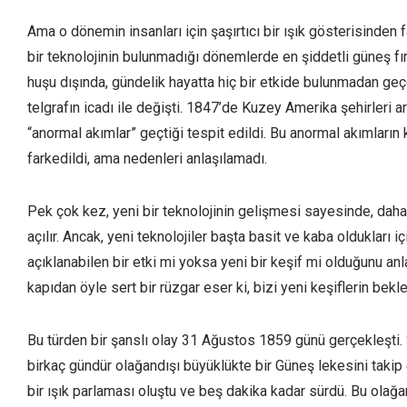
Ama o dönemin insanları için şaşırtıcı bir ışık gösterisinden f
bir teknolojinin bulunmadığı dönemlerde en şiddetli güneş fırtı
huşu dışında, gündelik hayatta hiç bir etkide bulunmadan geç
telgrafın icadı ile değişti. 1847’de Kuzey Amerika şehirleri a
“anormal akımlar” geçtiği tespit edildi. Bu anormal akımların
farkedildi, ama nedenleri anlaşılamadı.
Pek çok kez, yeni bir teknolojinin gelişmesi sayesinde, daha 
açılır. Ancak, yeni teknolojiler başta basit ve kaba oldukları 
açıklanabilen bir etki mi yoksa yeni bir keşif mi olduğunu a
kapıdan öyle sert bir rüzgar eser ki, bizi yeni keşiflerin bek
Bu türden bir şanslı olay 31 Ağustos 1859 günü gerçekleşti
birkaç gündür olağandışı büyüklükte bir Güneş lekesini takip 
bir ışık parlaması oluştu ve beş dakika kadar sürdü. Bu olağ