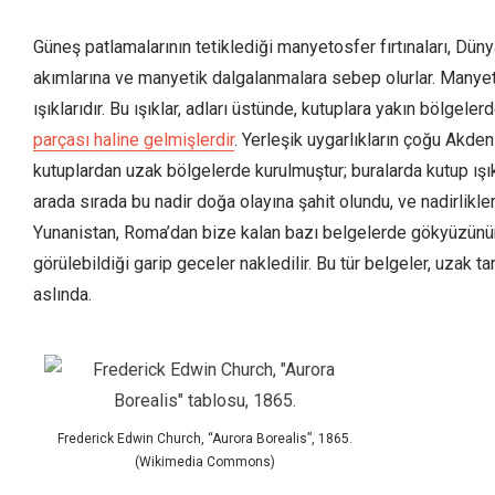
Güneş patlamalarının tetiklediği manyetosfer fırtınaları, Dün
akımlarına ve manyetik dalgalanmalara sebep olurlar. Manyetos
ışıklarıdır. Bu ışıklar, adları üstünde, kutuplara yakın bölgel
parçası haline gelmişlerdir
. Yerleşik uygarlıkların çoğu Akde
kutuplardan uzak bölgelerde kurulmuştur; buralarda kutup ışı
arada sırada bu nadir doğa olayına şahit olundu, ve nadirlikl
Yunanistan, Roma’dan bize kalan bazı belgelerde gökyüzünün 
görülebildiği garip geceler nakledilir. Bu tür belgeler, uzak tar
aslında.
Frederick Edwin Church, “Aurora Borealis”, 1865.
(Wikimedia Commons)