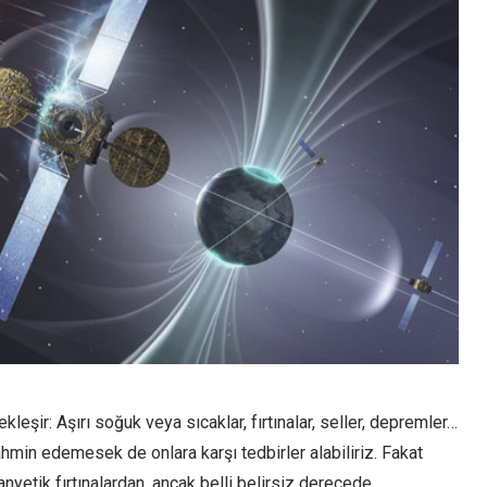
eşir: Aşırı soğuk veya sıcaklar, fırtınalar, seller, depremler…
tahmin edemesek de onlara karşı tedbirler alabiliriz. Fakat
etik fırtınalardan, ancak belli belirsiz derecede