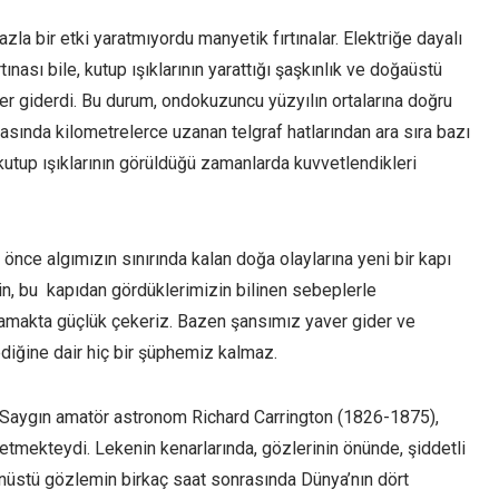
azla bir etki yaratmıyordu manyetik fırtınalar. Elektriğe dayalı
nası bile, kutup ışıklarının yarattığı şaşkınlık ve doğaüstü
er giderdi. Bu durum, ondokuzuncu yüzyılın ortalarına doğru
rasında kilometrelerce uzanan telgraf hatlarından ara sıra bazı
 kutup ışıklarının görüldüğü zamanlarda kuvvetlendikleri
önce algımızın sınırında kalan doğa olaylarına yeni bir kapı
için, bu kapıdan gördüklerimizin bilinen sebeplerle
nlamakta güçlük çekeriz. Bazen şansımız yaver gider ve
lediğine dair hiç bir şüphemiz kalmaz.
. Saygın amatör astronom Richard Carrington (1826-1875),
etmekteydi. Lekenin kenarlarında, gözlerinin önünde, şiddetli
anüstü gözlemin birkaç saat sonrasında Dünya’nın dört