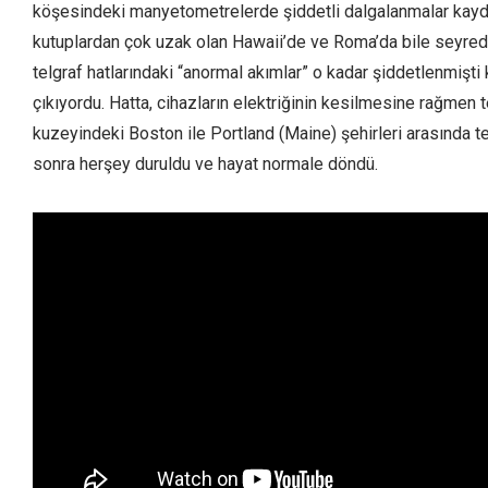
köşesindeki manyetometrelerde şiddetli dalgalanmalar kaydedi
kutuplardan çok uzak olan Hawaii’de ve Roma’da bile seyred
telgraf hatlarındaki “anormal akımlar” o kadar şiddetlenmişti ki
çıkıyordu. Hatta, cihazların elektriğinin kesilmesine rağmen
kuzeyindeki Boston ile Portland (Maine) şehirleri arasında 
sonra herşey duruldu ve hayat normale döndü.