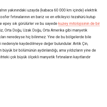
ya’nın yakınındaki uzayda (kabaca 60 000 km içinde) elektrik
fer fırtınalarının en bariz ve en etkileyici tezahürü kutup
erde epey sık görülürler ve bu sayede
kuzey mitolojisinin de bir
niz, Orta Doğu, Uzak Doğu, Orta Amerika gibi manyetik
kları neredeyse hiç bilinmez. Yine de bu bölgelerde bile
eri nedeniyle kaydedilmeye değer bulundular. Antik Çin,
büyük bir bölümünün aydınlandığı, ama yıldızların yine de
ihteki çok büyük ölçekli manyetik fırtınaların kayıtlarıdır