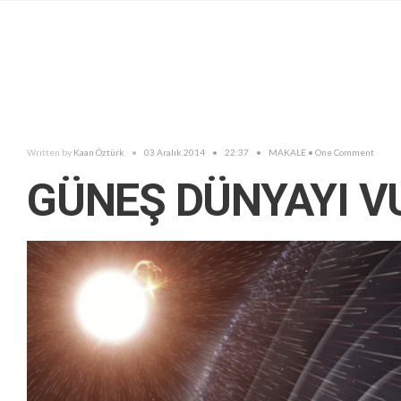
Written by
Kaan Öztürk
•
03 Aralık 2014
•
22:37
•
MAKALE
• One Comment
GÜNEŞ DÜNYAYI 