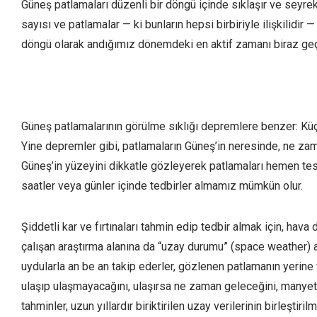
Güneş patlamaları düzenli bir döngü içinde sıklaşır ve seyrek
sayısı ve patlamalar — ki bunların hepsi birbiriyle ilişkilidir — 
döngü olarak andığımız dönemdeki en aktif zamanı biraz g
Güneş patlamalarının görülme sıklığı depremlere benzer: Küçük
Yine depremler gibi, patlamaların Güneş’in neresinde, ne z
Güneş’in yüzeyini dikkatle gözleyerek patlamaları hemen tes
saatler veya günler içinde tedbirler almamız mümkün olur.
Şiddetli kar ve fırtınaları tahmin edip tedbir almak için, hav
çalışan araştırma alanına da “uzay durumu” (space weather) a
uydularla an be an takip ederler, gözlenen patlamanın yerine 
ulaşıp ulaşmayacağını, ulaşırsa ne zaman geleceğini, manyeto
tahminler, uzun yıllardır biriktirilen uzay verilerinin birleşt