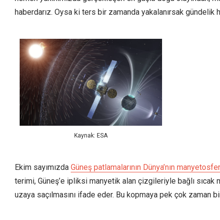
haberdarız. Oysa ki ters bir zamanda yakalanırsak gündelik ha
Kaynak: ESA
Ekim sayımızda
Güneş patlamalarının Dünya’nın manyetosferin
terimi, Güneş’e ipliksi manyetik alan çizgileriyle bağlı sıc
uzaya saçılmasını ifade eder. Bu kopmaya pek çok zaman bir 