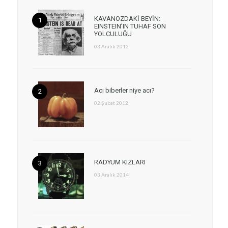
KAVANOZDAKİ BEYİN:
EINSTEIN’IN TUHAF SON
YOLCULUĞU
03 Aralık 2012
Acı biberler niye acı?
02 Şubat 2012
RADYUM KIZLARI
03 Aralık 2014