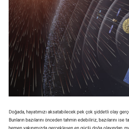
Doğada, hayatımızı aksatabilecek pek çok şiddetli olay gerçekl
Bunların bazılarını önceden tahmin edebiliriz, bazılarını ise 
hemen yakınımızda gerçekleşen en güçlü doğa olayından, many