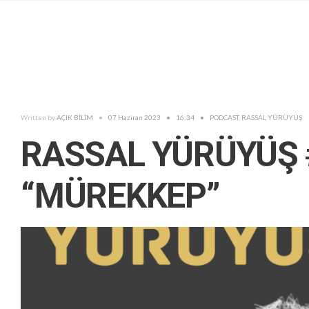
Written by
AÇIK BİLİM
•
07 Haziran 2023
•
16:34
•
PODCAST
,
RASSAL YÜRÜYÜŞ
RASSAL YÜRÜYÜŞ 
“MÜREKKEP”