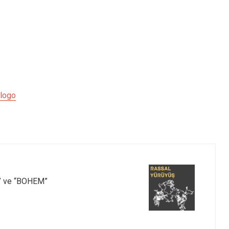
/logo
” ve “BOHEM”