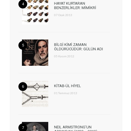
HAYAT KURTARAN
BENZERLİKLER: MİMİKRİ
07 Ocak 2013
BİLGİ KİMİ ZAMAN
ÖLDÜRÜCÜDÜR: GÜLÜN ADI
05 Kasım 2012
KİTAB-ÜL HİYEL
01 Temmuz 2013
NEIL ARMSTRONG’UN