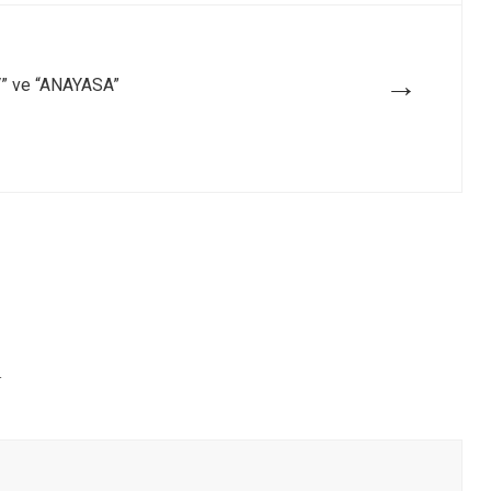
→
” ve “ANAYASA”
r