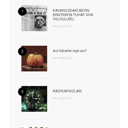
KAVANOZDAKİ BEYİN:
EINSTEIN’IN TUHAF SON
YOLCULUĞU
03 Aralık 2012
Acı biberler niye acı?
02 Şubat 2012
RADYUM KIZLARI
03 Aralık 2014